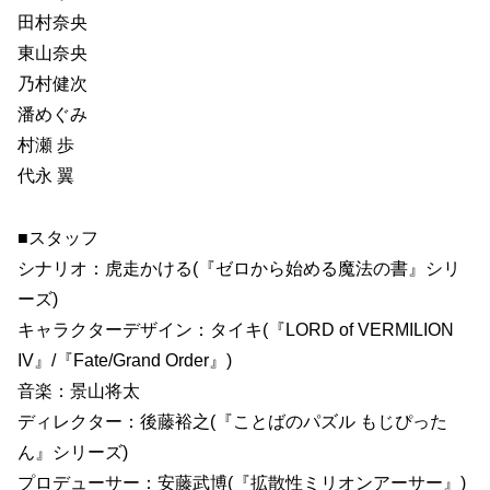
田村奈央
東山奈央
乃村健次
潘めぐみ
村瀬 歩
代永 翼
■スタッフ
シナリオ：虎走かける(『ゼロから始める魔法の書』シリ
ーズ)
キャラクターデザイン：タイキ(『LORD of VERMILION
IV』/『Fate/Grand Order』)
音楽：景山将太
ディレクター：後藤裕之(『ことばのパズル もじぴった
ん』シリーズ)
プロデューサー：安藤武博(『拡散性ミリオンアーサー』)