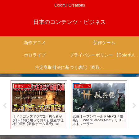
Colorful Creations
日本のコンテンツ・ビジネス
新作アニメ
新作ゲーム
ホロライブ
プライバシーポリシー 【Colorful Creation】
特定商取引法に基づく表記（商取引に関する開示）
新作ゲーム
新作ゲーム
新
大
【ドラゴンズドグマ2】初心者が
武侠オープンワールドARPG『風
『2
プレイ前に知っておくと役立つ仕
燕伝：Where Winds Meet』リリー
#s
ム】
様10選!!【新作ゲーム発売に向け
ストレーラー
メ 
て】