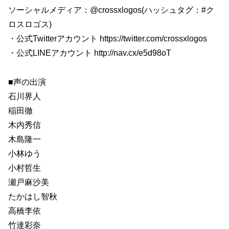
ソーシャルメディア：@crossxlogos(ハッシュタグ：#ク
ロスロゴス)
・公式Twitterアカウント https://twitter.com/crossxlogos
・公式LINEアカウント http://nav.cx/e5d98oT
■声の出演
石川界人
稲田徹
木内秀信
木島隆一
小林ゆう
小村哲生
瀬戸麻沙美
たかはし智秋
高橋李依
竹達彩奈