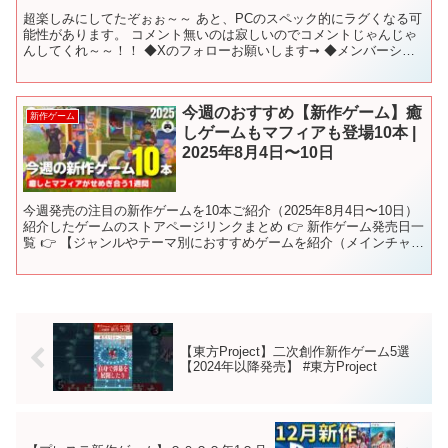
超楽しみにしてたぞぉぉ～～ あと、PCのスペック的にラグくなる可
能性があります。 コメント無いのは寂しいのでコメントじゃんじゃ
んしてくれ～～！！ ◆Xのフォローお願いします➞ ◆メンバーシっ
プ(membership) ◆discordサーバ...
今週のおすすめ【新作ゲーム】癒
新作ゲーム
しゲームもマフィアも登場10本 |
2025年8月4日〜10日
今週発売の注目の新作ゲームを10本ご紹介（2025年8月4日〜10日）
紹介したゲームのストアページリンクまとめ 👉 新作ゲーム発売日一
覧 👉 【ジャンルやテーマ別におすすめゲームを紹介（メインチャン
ネル）】 @KeepGamingOnOf...
【東方Project】二次創作新作ゲーム5選
【2024年以降発売】 #東方Project