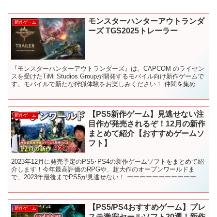
モンスターハンターアウトランダ
新作ゲーム
ーズ TGS2025トレーラー
『モンスターハンターアウトランダーズ』は、CAPCOM のライセン
スを受けたTiMi Studios Groupが開発するモバイル向け新作ゲームで
す。モバイルで新たな狩猟体験をお楽しみください！ 仲間を集めて
武器を使いこなし、広大な世界を冒...
【PS5新作ゲーム】見逃せない注
新作ゲーム
目作が発売されるぞ！12月の新作
まとめて紹介【おすすめゲームソ
フト】
2023年12月に発売予定のPS5･PS4の新作ゲームソフトをまとめて紹
介します！今年最高評価のRPGや、超大作のオープンワールドま
で、2023年最後までPS5が見逃せない！ ーーーーーーーーーーーー
ーーーーーーーーーーー もくじ 00:0...
【PS5/PS4おすすめゲーム】プレ
新作ゲーム
ステ激安セールソフト20選！新作