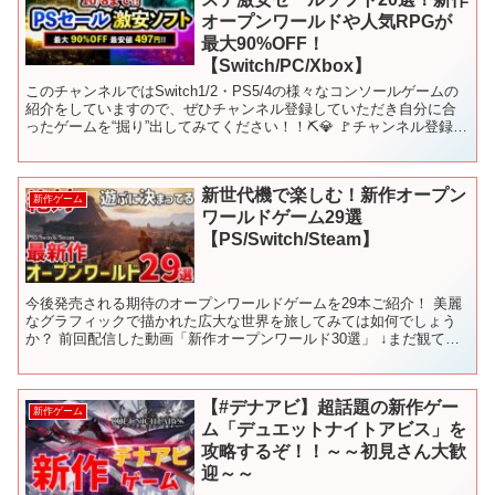
オープンワールドや人気RPGが
最大90%OFF！
【Switch/PC/Xbox】
このチャンネルではSwitch1/2・PS5/4の様々なコンソールゲームの
紹介をしていますので、ぜひチャンネル登録していただき自分に合
ったゲームを“掘り”出してみてください！！⛏️💎 🚩チャンネル登録は
こちらからもできます！ ➡ ─┘─┘─...
新世代機で楽しむ！新作オープン
新作ゲーム
ワールドゲーム29選
【PS/Switch/Steam】
今後発売される期待のオープンワールドゲームを29本ご紹介！ 美麗
なグラフィックで描かれた広大な世界を旅してみては如何でしょう
か？ 前回配信した動画「新作オープンワールド30選」 ↓まだ観てな
い方は要チェック！ ━━━━━━━━━━━━━━━...
【#デナアビ】超話題の新作ゲー
新作ゲーム
ム「デュエットナイトアビス」を
攻略するぞ！！～～初見さん大歓
迎～～