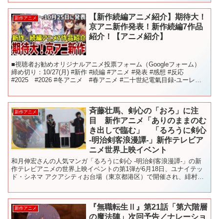
【新作続編アニメ紹介】期待大！
新作アニメ
京アニ新作発表！新作続編7作品
紹介！【アニメ紹介】
■視聴者お勧めオリジナルアニメ投票フォーム（Googleフォーム）
締め切り：10/27(月) #新作 #続編 #アニメ #発表 #感想 #反応
#2025 #2026 #冬アニメ #春アニメ #二十世紀電氣目録-ユーレ
カ・エヴリカ #京都...
斉藤壮馬、剣心の「おろ」に注
新作アニメ
目 新作アニメ「ありのままのむ
き出しで臨む」 「るろうに剣心
-明治剣客浪漫譚-」新作テレビア
ニメ世界上映イベント
和月伸宏さんの人気マンガ「るろうに剣心 -明治剣客浪漫譚-」の新
作テレビアニメの世界上映イベントの第1弾が6月18日、ユナイテッ
ド・シネマ アクアシティお台場（東京都港区）で開催され、緋村剣
心役の斉藤壮馬さん、神谷薫役の高橋李依さん、明神弥...
『無職転生Ⅱ』第21話「第六階層
新作アニメ
の魔法陣」次回予告／ナレーショ