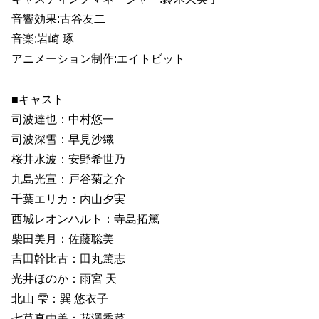
音響効果:古谷友二
音楽:岩崎 琢
アニメーション制作:エイトビット
■キャスト
司波達也：中村悠一
司波深雪：早見沙織
桜井水波：安野希世乃
九島光宣：戸谷菊之介
千葉エリカ：内山夕実
西城レオンハルト：寺島拓篤
柴田美月：佐藤聡美
吉田幹比古：田丸篤志
光井ほのか：雨宮 天
北山 雫：巽 悠衣子
七草真由美：花澤香菜