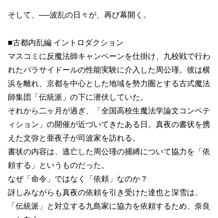
そして、──波乱の日々が、再び幕開く。
■古都内乱編 イントロダクション
マスコミに反魔法師キャンペーンを仕掛け、九校戦で行わ
れたパラサイドールの性能実験に介入した周公瑾。彼は横
浜を離れ、京都を中心とした地域を勢力圏とする古式魔法
師集団「伝統派」の下に潜伏していた。
それから二ヶ月が過ぎ、「全国高校生魔法学論文コンペテ
ィション」の開催が近づいてきたある日。真夜の書状を携
えた文弥と亜夜子が司波家を訪れる。
書状の内容は、逃亡した周公瑾の捕縛について協力を「依
頼する」というものだった。
なぜ「命令」ではなく「依頼」なのか？
訝しみながらも真夜の依頼を引き受けた達也と深雪は、
「伝統派」と対立する九島家に協力を依頼するため、奈良