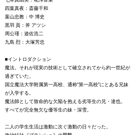
四葉真夜：斎藤千和
葉山忠教：中 博史
黒羽 貢：斧 アツシ
周公瑾：遊佐浩二
九島 烈：大塚芳忠
■イントロダクション
魔法。それが現実の技術として確立されてから約一世紀が
過ぎていた。
国立魔法大学附属第一高校、通称“第一高校”にとある兄妹
が入学する。
魔法師として致命的な欠陥を抱える劣等生の兄・達也。
すべてが完全無欠な優等生の妹・深雪。
二人の学生生活は激動に次ぐ激動の日々だった。