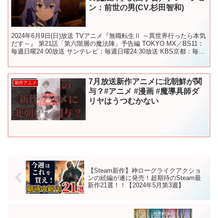
ン：前世の男(CV.杉田智和)
2024年6月9日(日)放送 TVアニメ『無職転生Ⅱ ～異世界行ったら本気
だす～』 第21話「第六階層の魔法陣」予告編 TOKYO MX／BS11：
毎週日曜24:00放送 サンテレビ：毎週日曜24:30放送 KBS京都：毎週
日曜24:00放...
7月放送新作アニメに北朝鮮が関
新作アニメ
与？#アニメ #漫画 #魔導具師ダ
リヤはうつむかない
【Steam新作】神ローグライクアクショ
ンの続編が遂に発売！超期待のSteam最
新作21選！！【2024年5月第3週】