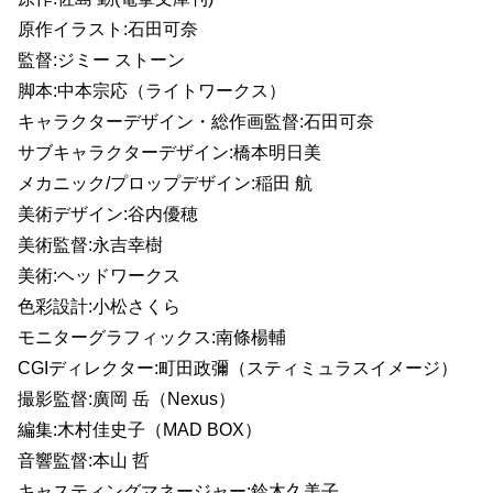
原作イラスト:石田可奈
監督:ジミー ストーン
脚本:中本宗応（ライトワークス）
キャラクターデザイン・総作画監督:石田可奈
サブキャラクターデザイン:橋本明日美
メカニック/プロップデザイン:稲田 航
美術デザイン:谷内優穂
美術監督:永吉幸樹
美術:ヘッドワークス
色彩設計:小松さくら
モニターグラフィックス:南條楊輔
CGIディレクター:町田政彌（スティミュラスイメージ）
撮影監督:廣岡 岳（Nexus）
編集:木村佳史子（MAD BOX）
音響監督:本山 哲
キャスティングマネージャー:鈴木久美子