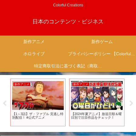
Colorful Creations
日本のコンテンツ・ビジネス
新作アニメ
新作ゲーム
ホロライブ
プライバシーポリシー 【Colorful Creation】
特定商取引法に基づく表記（商取引に関する開示）
新作ゲーム
新作ゲーム
送日順＆曜
日本のゲーム開発者「実況動画の
色々荒れたヨウテイの評価が出る/
ク！
メリットなさ過ぎどうにかしてく
新作ゲームがswitch規制されるも
れ」と嘆く…サイレントヒルF、
規制された方が良いという謎の現
ソウルライクと言われて憤慨…
象が発生/新作ソシャゲがスパイダ
switch2ソフトが少ないのは開発キ
ー×GTA等の要素を含み過ぎてる
ット不足の模様
がガチャ無しでソシャゲ界隈どう
なる