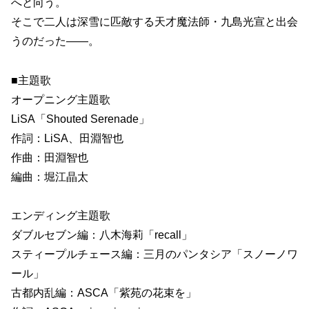
へと向う。
そこで二人は深雪に匹敵する天才魔法師・九島光宣と出会
うのだった――。
■主題歌
オープニング主題歌
LiSA「Shouted Serenade」
作詞：LiSA、田淵智也
作曲：田淵智也
編曲：堀江晶太
エンディング主題歌
ダブルセブン編：八木海莉「recall」
スティープルチェース編：三月のパンタシア「スノーノワ
ール」
古都内乱編：ASCA「紫苑の花束を」