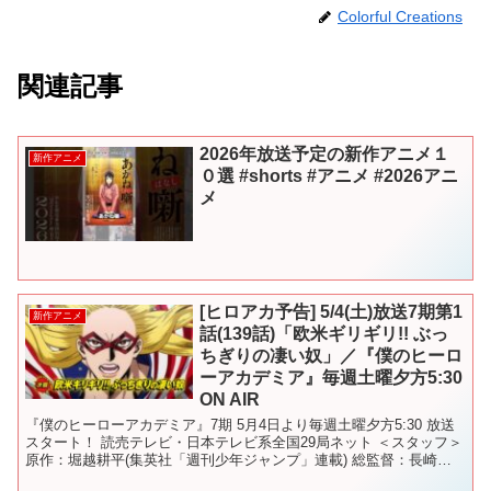
Colorful Creations
関連記事
2026年放送予定の新作アニメ１
新作アニメ
０選 #shorts #アニメ #2026アニ
メ
[ヒロアカ予告] 5/4(土)放送7期第1
新作アニメ
話(139話)「欧米ギリギリ!! ぶっ
ちぎりの凄い奴」／『僕のヒーロ
ーアカデミア』毎週土曜夕方5:30
ON AIR
『僕のヒーローアカデミア』7期 5月4日より毎週土曜夕方5:30 放送
スタート！ 読売テレビ・日本テレビ系全国29局ネット ＜スタッフ＞
原作：堀越耕平(集英社「週刊少年ジャンプ」連載) 総監督：長崎健
司 監督：中山奈緒美 シリーズ構成・脚...