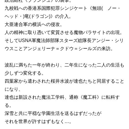
政治結社《ブランシュ》の襲撃。
九校戦への香港系国際犯罪シンジケート《無頭( ノー・
ヘッド・)竜(ドラゴン)》の介入。
大亜連合軍の横浜への侵攻。
人の精神に取り憑いて変質させる魔物パラサイトの出現。
そしてUSNA軍魔法師部隊スターズ総隊長アンジー・シリ
ウスことアンジェリーナ＝クドウ＝シールズの来訪。
波乱に満ちた一年が終わり、二年生になった二人の生活も
少しずつ変化する。
四葉家から遣わされた桜井水波が達也たちと同居すること
になり、
達也は新設された魔法工学科、通称《魔工科》に転科す
る。
深雪と共に平穏な学園生活を送るはずだったが
それを世界が許すはずもなく…。