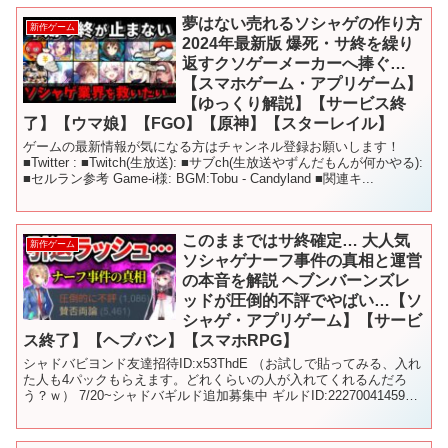
夢はない売れるソシャゲの作り方
新作ゲーム
2024年最新版 爆死・サ終を繰り
返すクソゲーメーカーへ捧ぐ…
【スマホゲーム・アプリゲーム】
【ゆっくり解説】【サービス終
了】【ウマ娘】【FGO】【原神】【スターレイル】
ゲームの最新情報が気になる方はチャンネル登録お願いします！
■Twitter : ■Twitch(生放送): ■サブch(生放送やずんだもんが何かやる):
■セルラン参考 Game-i様: BGM:Tobu - Candyland ■関連キ...
このままではサ終確定… 大人気
新作ゲーム
ソシャゲナーフ事件の真相と運営
の本音を解説 ヘブンバーンズレ
ッドが圧倒的不評でやばい…【ソ
シャゲ・アプリゲーム】【サービ
ス終了】【ヘブバン】【スマホRPG】
シャドバビヨンド友達招待ID:x53ThdE （お試しで貼ってみる、入れ
た人も4パックもらえます。どれくらいの人が入れてくれるんだろ
う？ｗ） 7/20~シャドバギルド追加募集中 ギルドID:222700414592
条件:毎日ログイン＆ラン...