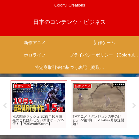
Colorful Creations
日本のコンテンツ・ビジネス
新作アニメ
新作ゲーム
ホロライブ
プライバシーポリシー 【Colorful Creation】
特定商取引法に基づく表記（商取引に関する開示）
新作ゲーム
新作アニメ
新
天
秋の悶絶ラッシュ!2025年10月発
TVアニメ『ダンジョンの中のひ
【
4月
売のこれは外せない新作ゲーム15
と』PV第1弾 ｜ 2024年7月放送開
タ
選！【PS/Switch/Steam】
始！
ク