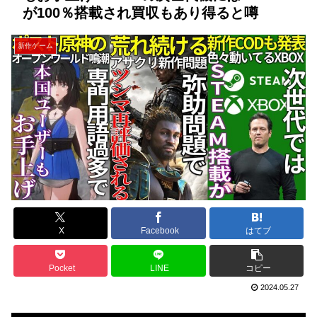
が100％搭載され買収もあり得ると噂
新作ゲーム
X
Facebook
はてブ
Pocket
LINE
コピー
2024.05.27