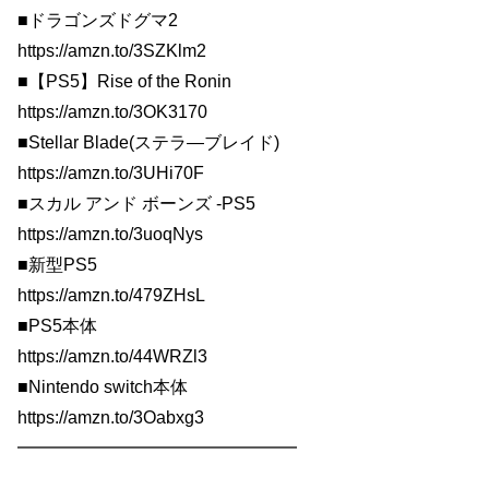
■ドラゴンズドグマ2
https://amzn.to/3SZKlm2
■【PS5】Rise of the Ronin
https://amzn.to/3OK3170
■Stellar Blade(ステラ―ブレイド)
https://amzn.to/3UHi70F
■スカル アンド ボーンズ -PS5
https://amzn.to/3uoqNys
■新型PS5
https://amzn.to/479ZHsL
■PS5本体
https://amzn.to/44WRZl3
■Nintendo switch本体
https://amzn.to/3Oabxg3
━━━━━━━━━━━━━━━━