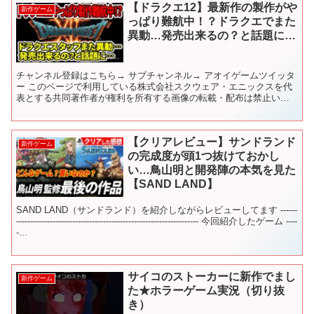
【ドラクエ12】最新作の製作がや
新作ゲーム
っぱり難航中！？ドラクエでまた
異動…発売出来るの？と話題に…
チャンネル登録はこちら→ サブチャンネル→ アオイゲームツイッタ
ー このページで利用している株式会社スクウェア・エニックスを代
表とする共同著作者が権利を所有する画像の転載・配布は禁止いた
します。 © ARMOR PROJECT/BIRD S...
【クリアレビュー】サンドランド
新作ゲーム
の完成度が頭1つ抜けておかし
い…鳥山明と開発陣の本気を見た
【SAND LAND】
SAND LAND（サンドランド）を紹介しながらレビューしてます ------
----------------------------------------------------------------- 今回紹介したゲーム ----
-...
サイコのストーカーに新作でまし
新作ゲーム
た★ホラーゲーム実況（切り抜
き）