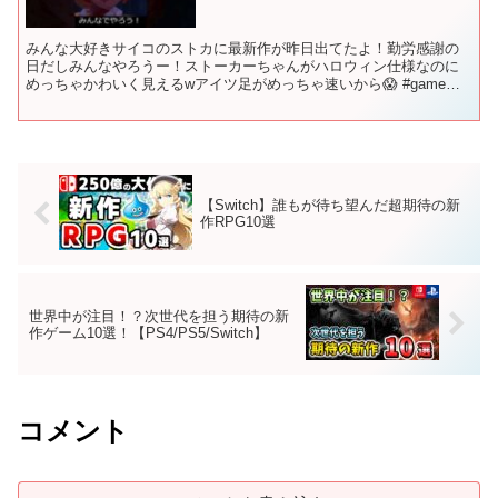
みんな大好きサイコのストカに最新作が昨日出てたよ！勤労感謝の
日だしみんなやろうー！ストーカーちゃんがハロウィン仕様なのに
めっちゃかわいく見えるwアイツ足がめっちゃ速いから😱 #game
#short #saikonosutoka
【Switch】誰もが待ち望んだ超期待の新
作RPG10選
世界中が注目！？次世代を担う期待の新
作ゲーム10選！【PS4/PS5/Switch】
コメント