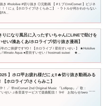
 #hololive #切り抜き ◎元動画 【 #１ブロmiComet 】ビジネ
！！！にぇ【ホロライブ/さくらみこ】 ・ラトルが何かわからない
A...
りになり風呂に入ったすいちゃんにLINEで助けを
せい/湊あくあ/ホロライブ/切り抜き漫画】
新年のご挨拶ですYO！【ホロライブ / 星街すいせい 】 ★Hololive
 Minato Aqua ●星街すいせい / hosimati suisei ★...
025 】ホロ甲お疲れ様だにぇ‼🔥切り抜き動画みる
！【ホロライブ/さくらみこ】
 🌸miComet 2nd Original Music 『Lollipop』☄ 歌：
星街すいせい ♫各音楽サービスで楽曲配信！ ⪩⪨ お知らせ/ɪɴғᴏ ￣￣