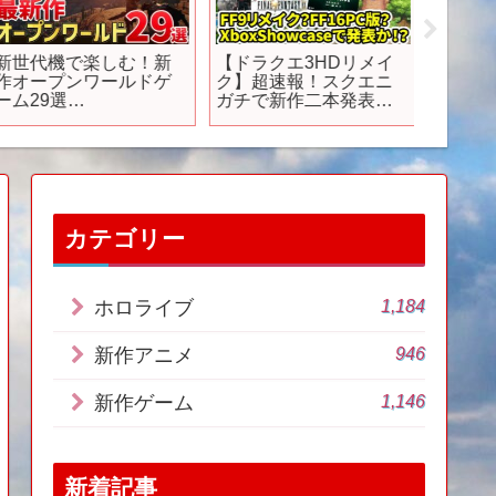
新世代機で楽しむ！新
【ドラクエ3HDリメイ
24年放
作オープンワールドゲ
ク】超速報！スクエニ
弱テイ
ーム29選
ガチで新作二本発表！
の旅を
PS/Switch/Steam】
FF9リメイク？FF16PC
PV第1
版？XboxShowcaseで
発表か！？
カテゴリー
1,184
ホロライブ
946
新作アニメ
1,146
新作ゲーム
新着記事