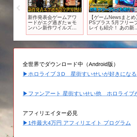
ヒッ
新作発表会ゲームアワ
【ゲームNewsまとめ
『パル
ードがエグ過ぎたｗモ
PSプラス 5月フリープ
rld』の
ンハン新作ワイルズに
レイも紹介！ あの新
てみよ
小島監督最新作『OD』
のゲームプレイ映像も
ライズオブザローニン
遂に公開！ スイッチ2
発売日決定＆FF16DLC
スペックがリーク！ 
今日リリースとんでも
ニー新作炎上 PS5
ない発表多すぎて来年
もスゲェ年になりそう
全世界でダウンロード中（Android版）
【GOTY】
▶ホロライブ３D 星街すいせいが好きになる
▶ファンアート 星街すいせい他 ホロライブ
アフィリエイター必見
▶1件最大4万円 アフィリエイト プログラム