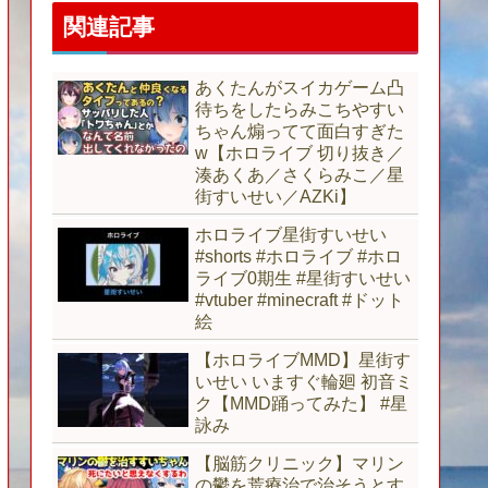
関連記事
あくたんがスイカゲーム凸
待ちをしたらみこちやすい
ちゃん煽ってて面白すぎた
w【ホロライブ 切り抜き／
湊あくあ／さくらみこ／星
街すいせい／AZKi】
ホロライブ星街すいせい
#shorts #ホロライブ #ホロ
ライブ0期生 #星街すいせい
#vtuber #minecraft #ドット
絵
【ホロライブMMD】星街す
いせい いますぐ輪廻 初音ミ
ク【MMD踊ってみた】 #星
詠み
【脳筋クリニック】マリン
の鬱を荒療治で治そうとす