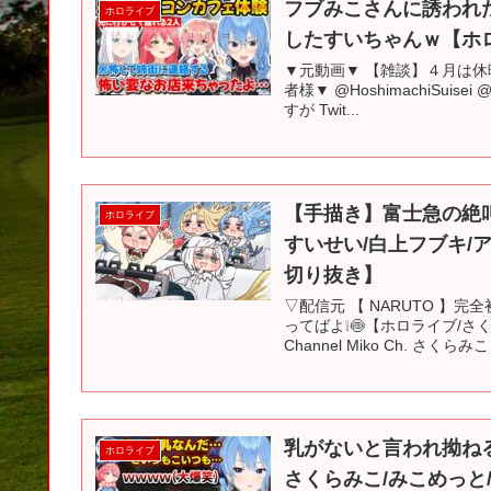
フブみこさんに誘われ
ホロライブ
したすいちゃんｗ【ホロ
▼元動画▼ 【雑談】４月は休暇
者様▼ @HoshimachiSuise
すが Twit...
【手描き】富士急の絶
ホロライブ
すいせい/白上フブキ/アキ
切り抜き】
▽配信元 【 NARUTO 】
ってばよ❕🍥【ホロライブ/さ
Channel Miko Ch. さくらみこ .
乳がないと言われ拗ね
ホロライブ
さくらみこ/みこめっと/m