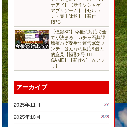
ナアビ】【新作ソシャゲ・
アプリゲーム】【セルラ
ン・売上速報】【新作
RPG】
【怪獣8G】今後の対応で全
てが決まる…ガチャ石無限
増殖バグ発生で運営緊急メ
ンテ…皆んなの反応&個人
的意見【怪獣8号 THE
GAME】【新作ゲームアプ
リ】
アーカイブ
27
2025年11月
373
2025年10月