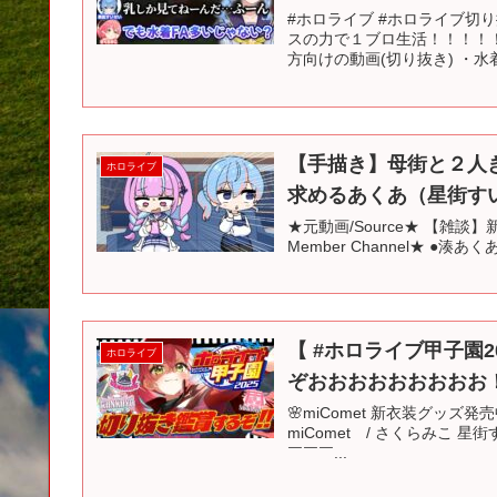
#ホロライブ #ホロライブ切り抜き​
スの力で１ブロ生活！！！！
方向けの動画(切り抜き) ・水着F
【手描き】母街と２人き
ホロライブ
求めるあくあ（星街すい
★元動画/Source★ 【雑談】
Member Channel★ ●湊あくあ /
【 #ホロライブ甲子園2
ホロライブ
ぞおおおおおおおおお
🌸miComet 新衣装グッズ発売中！ ☄
miComet / さくらみこ 
￣￣￣...