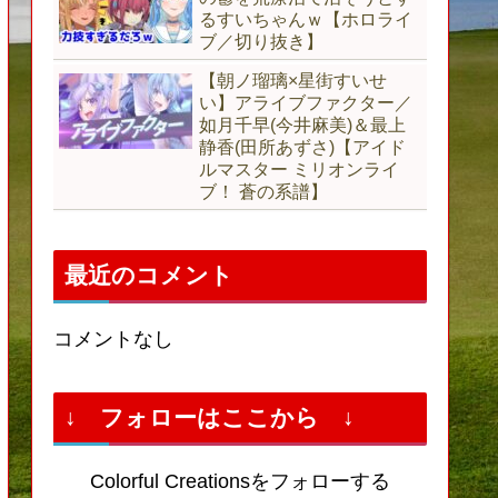
るすいちゃんｗ【ホロライ
ブ／切り抜き】
【朝ノ瑠璃×星街すいせ
い】アライブファクター／
如月千早(今井麻美)＆最上
静香(田所あずさ)【アイド
ルマスター ミリオンライ
ブ！ 蒼の系譜】
最近のコメント
コメントなし
↓ フォローはここから ↓
Colorful Creationsをフォローする