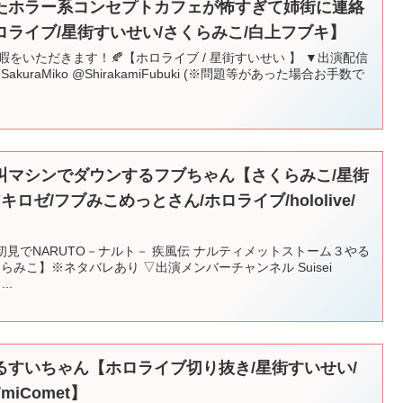
たホラー系コンセプトカフェが怖すぎて姉街に連絡
ライブ/星街すいせい/さくらみこ/白上フブキ】
をいただきます！🍂【ホロライブ / 星街すいせい 】 ▼出演配信
i @SakuraMiko @ShirakamiFubuki (※問題等があった場合お手数で
叫マシンでダウンするフブちゃん【さくらみこ/星街
ロゼ/フブみこめっとさん/ホロライブ/hololive/
完全初見でNARUTO－ナルト－ 疾風伝 ナルティメットストーム３やる
くらみこ】※ネタバレあり ▽出演メンバーチャンネル Suisei
..
るすいちゃん【ホロライブ切り抜き/星街すいせい/
iComet】