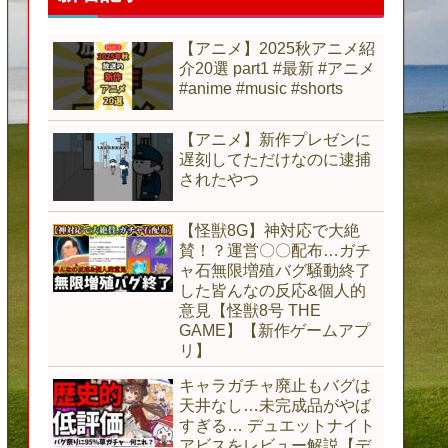
【アニメ】2025秋アニメ紹
介20選 part1 #最新 #アニメ
#anime #music #shorts
【アニメ】新作プレゼンに
遅刻してただけなのに逮捕
されたやつ
【怪獣8G】神対応で大絶
賛！？運営〇〇配布…ガチ
ャ石無限増殖バグ騒動終了
した皆んなの反応&個人的
意見【怪獣8号 THE
GAME】【新作ゲームアプ
リ】
キャラガチャ廃止もバグは
天井なし…未完成品がやば
すぎる… デュエットナイト
アビスをレビュー解説【デ