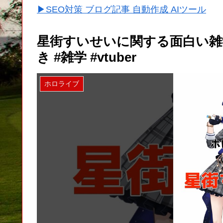
▶SEO対策 ブログ記事 自動作成 AIツール
星街すいせいに関する面白い雑学
き #雑学 #vtuber
ホロライブ