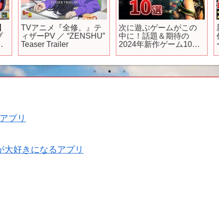
】
TVアニメ『全修。』テ
次に遊ぶゲームがこの
ィザーPV ／ “ZENSHU”
中に！話題＆期待の
作
Teaser Trailer
2024年新作ゲーム10選
【PS5/PC】
【
の
ソ
アプリ
が大好きになるアプリ