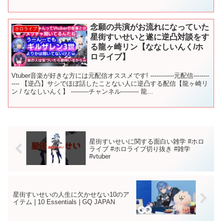
念願の共演がお流れになっていた
ホロライブ
星街すいせいと遂に逆凸対談をす
る龍ヶ崎リン【ななしいんく/ホ
ロライブ】
Vtuber音楽が好きな方には元配信オススメです! ------------元配信--------
---- 【逆凸】サシでほぼ話したことない人に逆凸する配信【龍ヶ崎リ
ン / ななしいんく】 ---------チャンネル--------- 龍...
星街すいせいに関する面白い雑学 #ホロ
ライブ #ホロライブ切り抜き #雑学
#vtuber
星街すいせいの人生に欠かせない10のア
イテム | 10 Essentials | GQ JAPAN