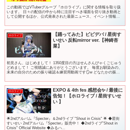
この動画ではVTuberグループ『ホロライブ』に関する情報を取り扱
います。 日々の配信の中から特に注目すべき場面を切り抜き動画と
して公開するほか、公式発表された最新ニュース、イベント情報、
新グッズ情報などを速報性をもって発信します。 また、...
【踊ってみた】ビビデバ / 星街す
ホロライブ
いせい 反転mirror ver.【神綺杏
菜】
初見さん、はじめまして！ 1350度目の方はせんさんびゃくごじゅう
どめまして！ ご視聴誠にありがとうございます。 毎度お馴染みの、
未来の自分のための振り確認＆練習用動画です🪞w どなたかの振り
練習用に使っていただけたらとても嬉しいです…！ ...
EXPO & 4th fes 感想会✨ / 最後に
ホロライブ
告知！【ホロライブ / 星街すいせ
い 】
🌟2ndアルバム『Specter』＆2ndライブ "Shout in Crisis" 🌟 ◆星街
すいせい 2ndアルバム『Specter』販売中！ ◆2ndライブ"Shout in
Crisis" Official Website ◆みるハ...