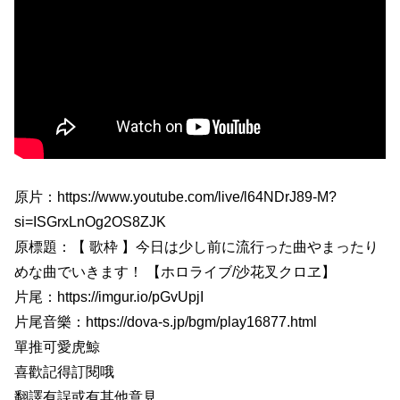
原片：https://www.youtube.com/live/l64NDrJ89-M?
si=ISGrxLnOg2OS8ZJK
原標題：【 歌枠 】今日は少し前に流行った曲やまったり
めな曲でいきます！ 【ホロライブ/沙花叉クロヱ】
片尾：https://imgur.io/pGvUpjI
片尾音樂：https://dova-s.jp/bgm/play16877.html
單推可愛虎鯨
喜歡記得訂閱哦
翻譯有誤或有其他意見