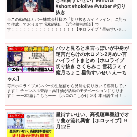
き/星街すいせい】#shorts
#short #hololive #vtuber #切り
抜き
※この動画はカバー株式会社様の「切り抜きガイドライン」に則っ
て作成しております 元動画様↓ 【近況報告雑談】で
す！！！！！！！！！！！！！！！！【ホロライブ / 星街すいせ
い】 星街すいせい様↓ @HoshimachiSuisei #ホロラ...
パッと見ると名言っぽいが中身が
ホロライブ
迷言だらけのホロメン2月めい言
ハイライトまとめ【ホロライブ
切り抜き さくらみこ 雪花ラミィ
癒月ちょこ 星街すいせい えーち
ゃん】
毎日ホロライブメンバーの生配信から見所を切り抜いて投稿してい
ます！ チャンネル登録・高評価が活動のモチベーションになりま
す！ ーー本編はこちらーー 【ホロのこしかけ 30】本日誕生日！今
年もがんばるぞな2月NEWS！【友人A・えーちゃん】h...
星街すいせい、高視聴率番組でオ
ホロライブ
リ曲が流れ興奮【ホロライブ】9
月12日