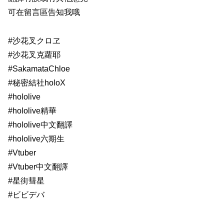
可在留言區告知我哦
#沙花叉クロヱ
#沙花叉克蘿耶
#SakamataChloe
#秘密結社holoX
#hololive
#hololive精華
#hololive中文翻譯
#hololive六期生
#Vtuber
#Vtuber中文翻譯
#星街彗星
#ビビデバ