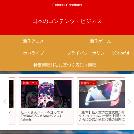
Colorful Creations
日本のコンテンツ・ビジネス
新作アニメ
新作ゲーム
ホロライブ
プライバシーポリシー 【Colorful Creation】
特定商取引法に基づく表記（商取引に関する開示）
新作アニメ
新作ゲーム
新
2
たーくさんハートを送ってネ
【衝撃】任天堂の次世代機がリー
T
♡#NewPSG # Newパンスト
ク！ タイトルの一部が判明！？
をす
#shorts
さらに公式が次世代機の質問に一
生
部回答！ 信憑性も解説！
思