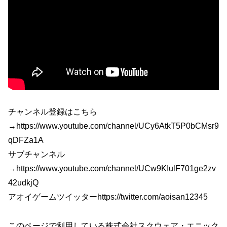
チャンネル登録はこちら
→https://www.youtube.com/channel/UCy6AtkT5P0bCMsr9
qDFZa1A
サブチャンネル
→https://www.youtube.com/channel/UCw9KIulF701ge2zv
42udkjQ
アオイゲームツイッターhttps://twitter.com/aoisan12345
このページで利用している株式会社スクウェア・エニック