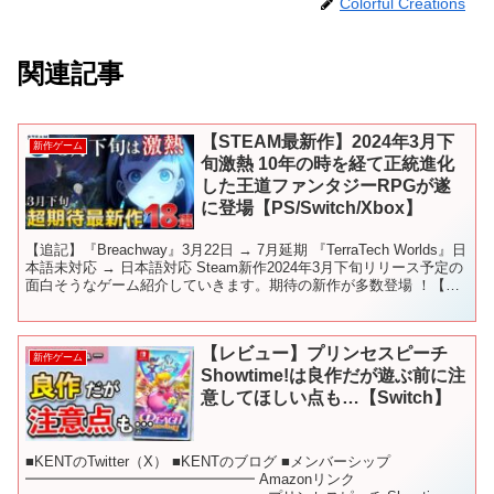
Colorful Creations
関連記事
【STEAM最新作】2024年3月下
新作ゲーム
旬激熱 10年の時を経て正統進化
した王道ファンタジーRPGが遂
に登場【PS/Switch/Xbox】
【追記】『Breachway』3月22日 → 7月延期 『TerraTech Worlds』日
本語未対応 → 日本語対応 Steam新作2024年3月下旬リリース予定の
面白そうなゲーム紹介していきます。期待の新作が多数登場 ！【コ
メント＆高...
【レビュー】プリンセスピーチ
新作ゲーム
Showtime!は良作だが遊ぶ前に注
意してほしい点も…【Switch】
■KENTのTwitter（X） ■KENTのブログ ■メンバーシップ
━━━━━━━━━━━━━━━━ Amazonリンク