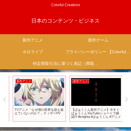
Colorful Creations
日本のコンテンツ・ビジネス
新作アニメ
新作ゲーム
ホロライブ
プライバシーポリシー 【Colorful Creation】
特定商取引法に基づく表記（商取引に関する開示）
新作アニメ
新作アニメ
新
４月
TVアニメ「なぜ僕の世界を誰も覚
【ばぁうくん新作アニメ】今すぐ
【
えていないのか？」ティザーPV
ばぁうくんYouTubeショートで確
ゲ
認!!! #knighta #ばぁうくん #アニメ
聴！
ェク