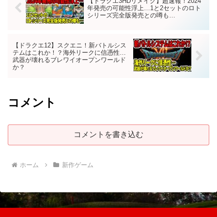
【ドラクエ3HDリメイク】超速報！2024
年発売の可能性浮上…1と2セットのロト
シリーズ完全版発売との噂も…
【ドラクエ12】スクエニ！新バトルシス
テムはこれか！？海外リークに信憑性…
武器が壊れるブレワイオープンワールド
か？
コメント
コメントを書き込む
ホーム
新作ゲーム