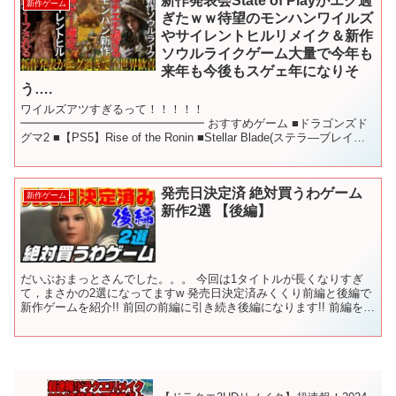
新作発表会State of Playがエグ過
新作ゲーム
ぎたｗｗ待望のモンハンワイルズ
やサイレントヒルリメイク＆新作
ソウルライクゲーム大量で今年も
来年も今後もスゲェ年になりそ
う….
ワイルズアツすぎるって！！！！！
━━━━━━━━━━━━━━━━ おすすめゲーム ■ドラゴンズド
グマ2 ■【PS5】Rise of the Ronin ■Stellar Blade(ステラ―ブレイド)
■スカル アンド ボーンズ -PS5...
発売日決定済 絶対買うわゲーム
新作ゲーム
新作2選 【後編】
だいぶおまっとさんでした。。。 今回は1タイトルが長くなりすぎ
て，まさかの2選になってますw 発売日決定済みくくり前編と後編で
新作ゲームを紹介!! 前回の前編に引き続き後編になります!! 前編を観
ていなくても楽しめますかんね!! 今回はなん...