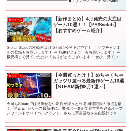
━━━━━━━━━━━━━━━━ ■プリンセスピーチ Showtime!
━━━━━━━━━━━━━━━━ 目次 ...
【新作まとめ】4月発売の大注目
新作ゲーム
ゲーム10選！！【PS/Switch】
【おすすめゲーム紹介】
Stellar Bladeの次動画は3月27日に公開予定です！ ⇒ サブチャンネ
ルの登録もお願いします！ ⇒ Twitterフォローもお願いします！ ⇒
概要欄まで見ていただいてありがとうございます！ ぜひ、見ていた
方はコメントの際に「🐧」...
【今週買っとけ！】めちゃくちゃ
新作ゲーム
ガッツリ遊べる最新作ゲーム10選
【STEAM新作8月1週～】
今週もSteamでは見逃せない新作が続々と登場 組織犯罪の原点を描
く『Mafia』シリーズ最新作に、魔法ポータルで異世界を巡るオープ
ンワールドサバイバルクラフト、さらに宇宙基地を自由設計できる
革新的RTSなど、がっつり遊べそうな大作・話題作...