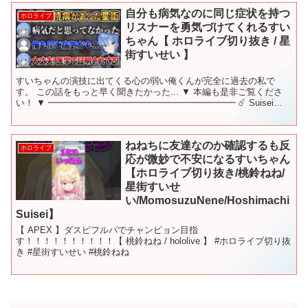
自分も病気なのに同じ症状を持つ
ホロライブ
リスナーを勇気づけてくれるすい
ちゃん【 ホロライブ切り抜き / 星
街すいせい 】
すいちゃんの演技に出てくる心の弱い俺くんが完全に過去の私で
す。 この話をもっと早く聞きたかった... ▼ 本編も是非ご覧くださ
い！ ▼ ━━━━━━━━━━━━━━━━━━━━━ ☄️ Suisei
Channel ( 2023-09-01...
ねねちに友達なのか確認するも反
ホロライブ
応が微妙で不安になるすいちゃん
【ホロライブ切り抜き/桃鈴ねね/
星街すいせ
い/MomosuzuNene/Hoshimachi
Suisei】
【 APEX 】ダスピフルパでチャンピョン目指
す！！！！！！！！！！【 桃鈴ねね / hololive 】 #ホロライブ切り抜
き #星街すいせい #桃鈴ねね