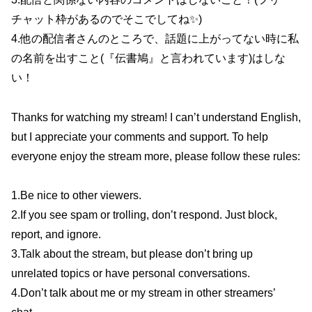
チャット枠があるのでそこでしてね✨)
4.他の配信者さんのところで、話題に上がってない時に私
の名前を出すこと(『伝書鳩』と言われています)はしな
い！
Thanks for watching my stream! I can’t understand English,
but I appreciate your comments and support. To help
everyone enjoy the stream more, please follow these rules:
1.Be nice to other viewers.
2.If you see spam or trolling, don’t respond. Just block,
report, and ignore.
3.Talk about the stream, but please don’t bring up
unrelated topics or have personal conversations.
4.Don’t talk about me or my stream in other streamers’