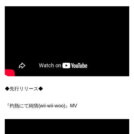
◆先行リリース◆
『灼熱にて純情(wii-wii-woo)』MV