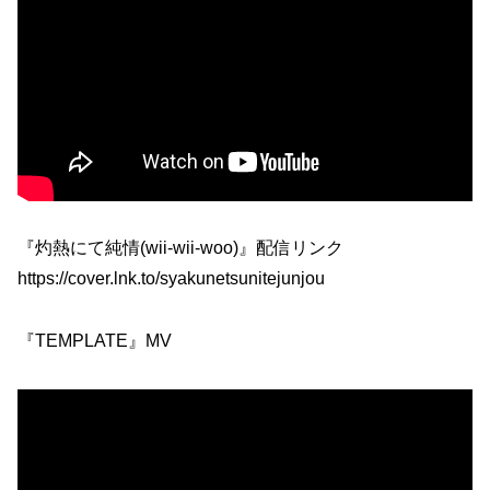
『灼熱にて純情(wii-wii-woo)』配信リンク
https://cover.lnk.to/syakunetsunitejunjou
『TEMPLATE』MV