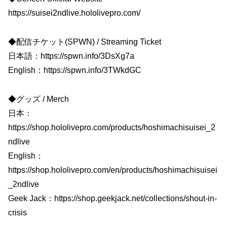
https://suisei2ndlive.hololivepro.com/
◆配信チケット(SPWN) / Streaming Ticket
日本語：https://spwn.info/3DsXg7a
English：https://spwn.info/3TWkdGC
◆グッズ / Merch
日本：
https://shop.hololivepro.com/products/hoshimachisuisei_2
ndlive
English：
https://shop.hololivepro.com/en/products/hoshimachisuisei
_2ndlive
Geek Jack：https://shop.geekjack.net/collections/shout-in-
crisis