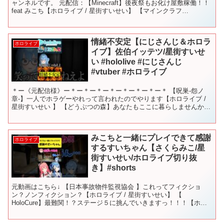
ャンネルです。 元配信：【Minecraft】後夜祭もお化け屋敷稼働！！
feat みこち【ホロライブ / 星街すいせい】 【マインクラフ
ト/Minecraft】#うさ建夏祭り後...
情緒不安定【にじさんじ＆ホロラ
ホロライブ
イブ】佐伯イッテツ/星街すいせ
い #hololive #にじさんじ
#vtuber #ホロライブ
＊ー《元配信様》ー＊ー＊ー＊ー＊ー＊ー＊ー＊ー＊ 【呪巣-怨ノ
章-】一人でホラゲーやれって言われたのでやります【ホロライブ /
星街すいせい 】 【どうぶつの森】あなたもここに暮らしませんか？
【にじさんじ／佐伯イッテツ】 ＊ー《ご本人様》ー...
みこちと一緒にプレイできて感謝
ホロライブ
するすいちゃん【さくらみこ/星
街すいせい/ホロライブ切り抜
き】#shorts
元動画はこちら↓ 【日本事故物件監視協会 】これってフィクショ
ン？ノンフィクション？【ホロライブ / 星街すいせい】 【
HoloCure】最難関！？ステージ５に挑んでいきますっ！！！【ホロ
ライブ/白上フブキ】 #さくらみこ #星街すいせい...