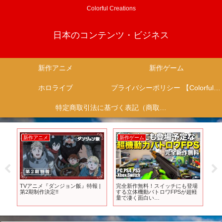
Colorful Creations
日本のコンテンツ・ビジネス
新作アニメ
新作ゲーム
ホロライブ
プライバシーポリシー 【Colorful Creation】
特定商取引法に基づく表記（商取引に関する開示）
新作アニメ
新作ゲーム
新
TVアニメ『ダンジョン飯』特報 |
完全新作無料！スイッチにも登場
【S
第2期制作決定!!
する立体機動バトロワFPSが超軽
新
量で凄く面白い
ム2
(PC,PS4,PS5,XBOX,Switch)｜mini
Royal【ゆっくり実況】ミニロイ
ヤル