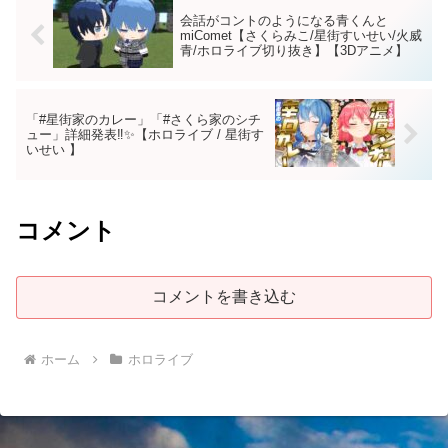
会話がコントのようになる青くんと
miComet【さくらみこ/星街すいせい/火威
青/ホロライブ切り抜き】【3Dアニメ】
「#星街家のカレー」「#さくら家のシチ
ュー」詳細発表‼✨【ホロライブ / 星街す
いせい 】
コメント
コメントを書き込む
ホーム
ホロライブ