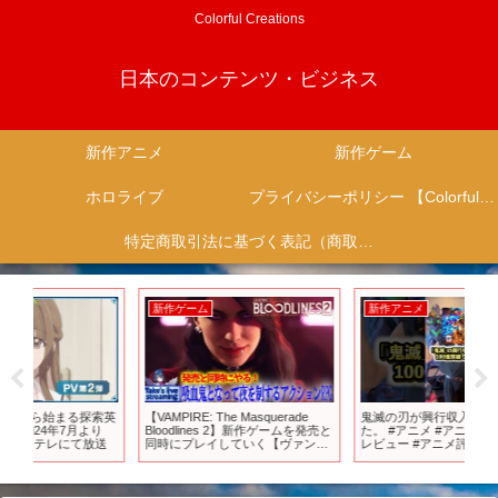
Colorful Creations
日本のコンテンツ・ビジネス
新作アニメ
新作ゲーム
ホロライブ
プライバシーポリシー 【Colorful Creation】
特定商取引法に基づく表記（商取引に関する開示）
新作ゲーム
新作アニメ
新
索英
【VAMPIRE: The Masquerade
鬼滅の刃が興行収入100億突破し
つ
り
Bloodlines 2】新作ゲームを発売と
た。 #アニメ #アニメ紹介 #アニメ
注目
送
同時にプレイしていく【ヴァンパ
レビュー #アニメ評価 #新作アニ
【P
イア：ザ・マスカレード ブラッド
メ #オタク #フィギュア #アニソン
ラインズ2】
#short #shorts #社長