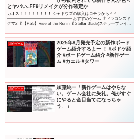
から批判されてる新作さんが色々
とヤバい..FF9リメイクが分作確定か
カオス！！！！！！！！ シャドウズの購入はコチラから＾＾
━━━━━━━━━━━━━━━━ おすすめゲーム 🥬ドラゴンズド
グマ2 🥬【PS5】Rise of the Ronin 🥬Stellar Blade(ステラ―ブレイ
ド) 🥬Marve...
2025年8月発売予定の新作ボード
新作ゲーム
ゲーム紹介するよー ！ #ボドゲ紹
介 #ボードゲーム紹介 #新作ゲー
ム #カエル #タワー
加藤純一「新作ゲームはやらな
新作ゲーム
い。ゲーム会社に失礼。俺がすぐ
にやると金目当てになっちゃ
う。」