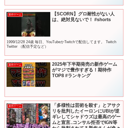
イトのスタジオが新作発表 1...
【SCORN】グロ耐性がない人
新作ゲーム
は、絶対見ないで！ #shorts
1999/12/28 24歳 毎日、YouTubeかTwitchで配信してます。 Twitch
Twitter （配信予定など）
2025年下半期発売の新作ゲーム
新作ゲーム
がマジで豊作すぎる！期待作
TOP8 #ランキング
「多様性は芸術を殺す」とアサク
新作ゲーム
リを批判したイーロンにUBIが逆
ギレしてシャドウズは最高のゲー
ムと宣言..コンサル拒否でIGN等