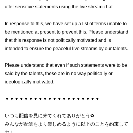
utter sensitive statements using the live stream chat.
In response to this, we have set up a list of terms unable to
be mentioned at present to prevent this. Please understand
that this response is not politically motivated and is
intended to ensure the peaceful live streams by our talents.
Please understand that even if such statements were to be
said by the talents, these are in no way politically or
ideologically motivated.
▼▼▼▼▼▼▼▼▼▼▼▼▼▼▼▼▼▼▼▼
いつも配信を見に来てくれてありがとう✿
みんなが配信をより楽しめるように以下のことを約束して
ね！