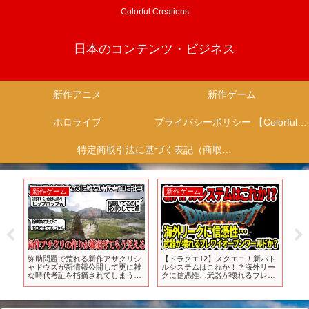
Colorful Creations
日本のコンテンツ・ビジネス
新作アニメ
新作ゲーム
ホロライブ
プライバシーポリシー 【Colorful Creation】
特定商取引法に基づく表記（商取引に関する開示）
新作ゲーム
新作ゲーム
新
ン
弥助問題で荒れる新作アサクリシ
【ドラクエ12】スクエニ！新バト
【
ャドウズが新情報公開して更に雑
ルシステムはこれか！？海外リー
れ
な時代考証を指摘されてしまうｗ
クに信憑性…武器が壊れるブレワ
キン
ｗｗ桜満開の春なのに稲刈りする
イオープンワールドか？
【PS
農民…武士としてはあり得ない刀
】
右差し…突然流れ出すヒップホッ
プBGM