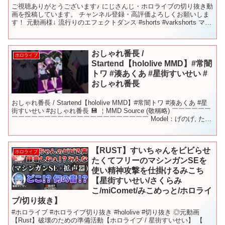
ご視聴ありがとうございます♪ にじさんじ・ホロライブの切り抜き動
画を投稿しています。 チャンネル登録・高評価よろしくお願いしま
す！ 元動画様↓ 流行りのエフェクトダンス #shorts #varkshorts マネ
ージャーがいきなり送ってき...
おしゃれ番長 /
ホロライブ
Startend【hololive MMD】#常闇
トワ #湊あくあ #星街すいせい #
おしゃれ番長
おしゃれ番長 / Startend【hololive MMD】#常闇トワ #湊あくあ #星
街すいせい #おしゃれ番長 💾 ￤MMD Source (敬稱略) ￣￣￣￣￣￣
￣￣￣￣￣￣￣￣￣￣￣￣￣￣￣￣￣￣￣￣￣ Model：げのげ, た
ら...
【RUST】すいちゃんをビビらせ
ホロライブ
たくてフリーのマシンガンSEを
使い精神攻撃を仕掛けるみこち
【星街すいせい/さくらみ
こ/miComet/みこめっと/ホロライ
ブ/切り抜き】
#ホロライブ #ホロライブ切り抜き​ #hololive #切り抜き ◎元動画
【Rust】破壊のための準備活動【ホロライブ / 星街すいせい】 【