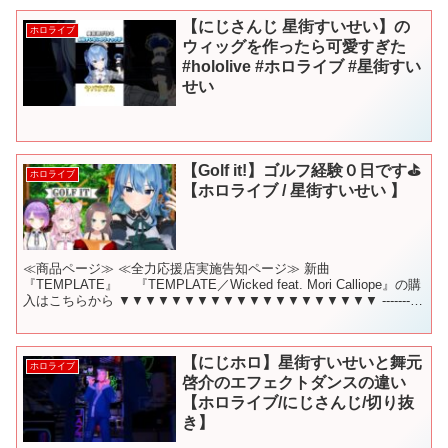
【にじさんじ 星街すいせい】の
ホロライブ
ウィッグを作ったら可愛すぎた
#hololive #ホロライブ #星街すい
せい
【Golf it!】ゴルフ経験０日です⛳
ホロライブ
【ホロライブ / 星街すいせい 】
≪商品ページ≫ ≪全力応援店実施告知ページ≫ 新曲
『TEMPLATE』 『TEMPLATE／Wicked feat. Mori Calliope』の購
入はこちらから ▼▼▼▼▼▼▼▼▼▼▼▼▼▼▼▼▼▼▼▼ ----------
-----...
【にじホロ】星街すいせいと舞元
ホロライブ
啓介のエフェクトダンスの違い
【ホロライブ/にじさんじ/切り抜
き】