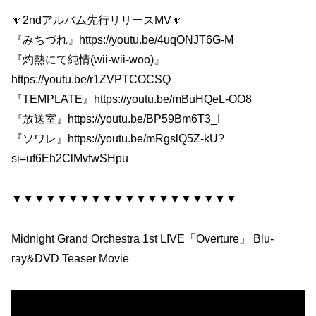
🔽2ndアルバム先行リリースMV🔽
『みちづれ』https://youtu.be/4uqONJT6G-M
『灼熱にて純情(wii-wii-woo)』
https://youtu.be/r1ZVPTCOCSQ
『TEMPLATE』https://youtu.be/mBuHQeL-OO8
『放送室』https://youtu.be/BP59Bm6T3_I
『ソワレ』https://youtu.be/mRgslQ5Z-kU?
si=uf6Eh2ClMvfwSHpu
▼▼▼▼▼▼▼▼▼▼▼▼▼▼▼▼▼▼▼▼
Midnight Grand Orchestra 1st LIVE「Overture」 Blu-
ray&DVD Teaser Movie