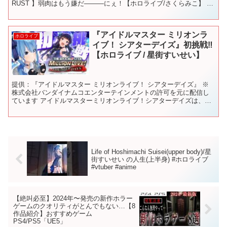
RUST 】弱肉はもう嫌だ―――にぇ！【ホロライブ/さくらみこ】 ◎
出演者様 Suisei...
『アイドルマスター ミリオンラ
ホロライブ
イブ！ シアターデイズ』初挑戦‼
【ホロライブ / 星街すいせい】
提供：『アイドルマスター ミリオンライブ！ シアターデイズ』 ※
株式会社バンダイナムコエンターテインメントの許可を元に配信し
ています アイドルマスターミリオンライブ！シアターデイズは、
App Store/Google Playにて配信中です...
Life of Hoshimachi Suisei(upper body)/星
街すいせい の人生(上半身) #ホロライブ
#vtuber #anime
【絶叫必至】2024年〜発売の新作ホラー
ゲームのクオリティがとんでもない…【8
作品紹介】おすすめゲーム
PS4/PS5「UE5」