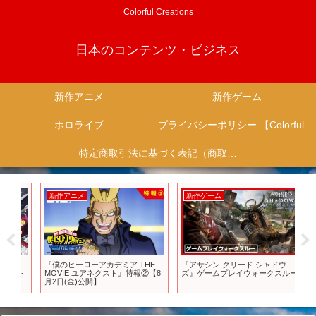
Colorful Creations
日本のコンテンツ・ビジネス
新作アニメ
新作ゲーム
ホロライブ
プライバシーポリシー 【Colorful Creation】
特定商取引法に基づく表記（商取引に関する開示）
新作アニメ
新作ゲーム
新
ー
『僕のヒーローアカデミア THE
『アサシン クリード シャドウ
【S
を
MOVIE ユアネクスト』特報②【8
ズ』ゲームプレイウォークスルー
ェ
歓
月2日(金)公開】
情報