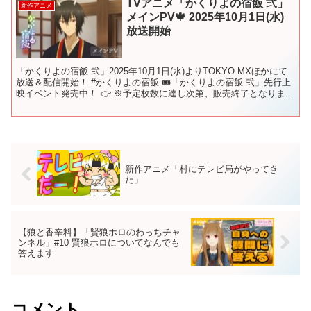
TVアニメ「かくりよの宿飯 弐」
新作アニメ
メインPV🍁 2025年10月1日(水)
放送開始
「かくりよの宿飯 弐」2025年10月1日(水)よりTOKYO MXほかにて
放送＆配信開始！ #かくりよの宿飯 🎟️「かくりよの宿飯 弐」先行上
映イベント発売中！ 👉 ※予定枚数に達し次第、販売終了となりま
す。 【アニメスタッフ】 原作：友...
新作アニメ「村にテレビ局がやってき
た」
【狼と香辛料】「賢狼ホロのわっちチャ
ンネル」#10 賢狼ホロについてなんでも
答えます
コメント