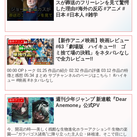
スが葬送のフリーレンを見て驚愕
した理由#海外の反応 #アニメ #
日本 #日本人 #雑学
【新作アニメ映画】映画レビュー
新作アニメ
#63「劇場版 ハイキュー!! ゴ
ミ捨て場の決戦」をネタバレなし
で全力レビュー!!
00:00 OPトーク 01:25 作品の紹介 02:32 作品の評価 03:12 作品の特
徴と感想 05:34 まとめ サブチャンネルのページはこちら！ #ハイキ
ュー #映画 #ネタバレなし
週刊少年ジャンプ 新連載『Dear
新作アニメ
Anemone』公式PV
今、開花の時──美しく残酷な生物進化ホラーアクション!! 生物の楽
園──"ガラパゴス諸島"に降り立った主人公・鉢植達。そこで目にし