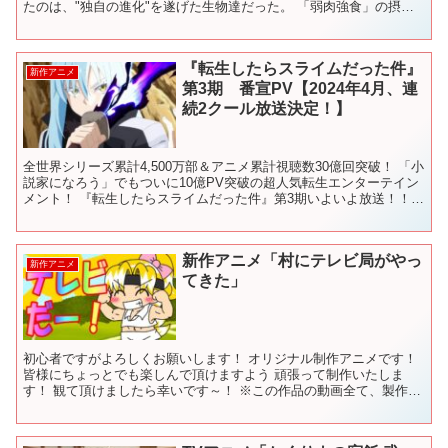
たのは、"独自の進化"を遂げた生物達だった。 「弱肉強食」の摂
理、残酷に命が踏み躙られる状況で唯一生き残る事が...
『転生したらスライムだった件』
新作アニメ
第3期 番宣PV【2024年4月、連
続2クール放送決定！】
全世界シリーズ累計4,500万部＆アニメ累計視聴数30億回突破！ 「小
説家になろう」でもついに10億PV突破の超人気転生エンターテイン
メント！ 『転生したらスライムだった件』第3期いよいよ放送！！番
宣PVを公開中！！ ○放送情報 日本テレビ...
新作アニメ「村にテレビ局がやっ
新作アニメ
てきた」
初心者ですがよろしくお願いします！ オリジナル制作アニメです！
皆様にちょっとでも楽しんで頂けますよう 頑張って制作いたしま
す！ 観て頂けましたら幸いです～！ ※この作品の動画全て、製作者
は広告を設定しておりません。