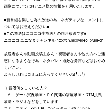
画像についてはNアニメ様の情報を引用いたします。
■新番組を楽しむ為の放送の為、ネガティブなコメントに
ついてはお控えください■
■この放送はニコニコ生放送との同時放送です■
ニコニコ ユニなまチャンネル http://ch.nicovideo.jp/uni-ch
放送者さんや動画投稿主さん・視聴者さんや他の方へご迷
惑になるような行為・ネタバレ・過激な発言などはおやめ
ください。
よろしければコミュに入ってくださいね(╹◡╹)
Ｑ.普段何をしている人？
A. ゲーム実況動画・ＰＣ関連の講座動画・DTM挑戦
放送・ラジオなどをしています
コミュニティ：co3109 ツイッター：@univoice