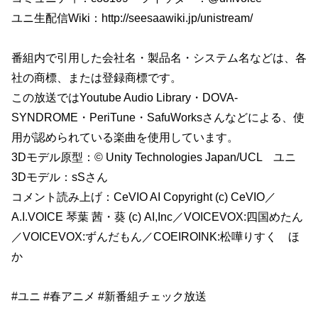
ユニ生配信Wiki：http://seesaawiki.jp/unistream/
番組内で引用した会社名・製品名・システム名などは、各
社の商標、または登録商標です。
この放送ではYoutube Audio Library・DOVA-
SYNDROME・PeriTune・SafuWorksさんなどによる、使
用が認められている楽曲を使用しています。
3Dモデル原型：© Unity Technologies Japan/UCL ユニ
3Dモデル：sSさん
コメント読み上げ：CeVIO AI Copyright (c) CeVIO／
A.I.VOICE 琴葉 茜・葵 (c) AI,Inc／VOICEVOX:四国めたん
／VOICEVOX:ずんだもん／COEIROINK:松嘩りすく ほ
か
#ユニ #春アニメ #新番組チェック放送