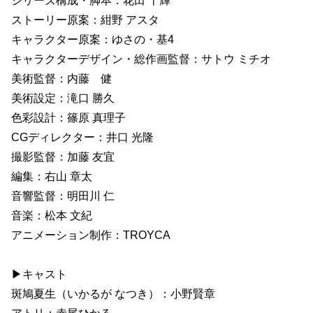
シリーズ構成・脚本：花田 十輝
ストーリー原案：紺野 アスタ
キャラクター原案：ゆさの・基4
キャラクターデザイン・総作画監督：サトウ ミチオ
美術監督：内藤 健
美術設定：滝口 勝久
色彩設計：篠原 真理子
CGディレクター：井口 光隆
撮影監督：加藤 友宜
編集：右山 章太
音響監督：明田川 仁
音楽：松本 文紀
アニメーション制作：TROYCA
▶キャスト
斑鳩夏生（いかるが なつき）：小野賢章