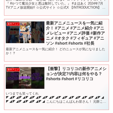
『 #かつて魔法少女と悪は敵対していた。』 #まほあく 2024年7月
TVアニメ放送開始!! ☆公式サイト ☆公式X 【INTRODUCTION】 悪
の組織――あらゆるもの...
最新アニメニュースを一気に紹
新作アニメ
介！ #アニメ #アニメ紹介 #アニ
メレビュー #アニメ評価 #新作ア
ニメ #オタク #フィギュア #アニ
ソン #short #shorts #社長
最新アニメニュースを一気に紹介！ どのニュースが気になりました
か！？
【衝撃】リコリコの新作アニメシ
新作アニメ
ョンが決定?!内容は何をやる？
#shorts #short #リコリコ
いつまでも笑ってくれ
◤◢◤◢◤◢◤◢◤◢◤◢◤◢◤◢◤◢◤◢◤◢◤◢◤◢◤◢◤◢
◤◢◤◢◤◢◤◢◤◢◤◢ こんにちはこんばんわ皆さん！ 元餅こご
や〆 です！(もともちこごや) リクエストなどはTwitterのDMにて受け
付けております。 ...