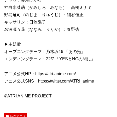
アトリ：赤尾ひかる
神白水菜萌（かみしろ みなも）：髙橋ミナミ
野島竜司（のじま りゅうじ）：細谷佳正
キャサリン：日笠陽子
名波凜々花（ななみ りりか）：春野杏
▶主題歌
オープニングテーマ：乃木坂46 「あの光」
エンディングテーマ：22/7 「YESとNOの間に」
アニメ公式HP：https://atri-anime.com/
アニメ公式SNS：https://twitter.com/ATRI_anime
©ATRI ANIME PROJECT
新作アニメ