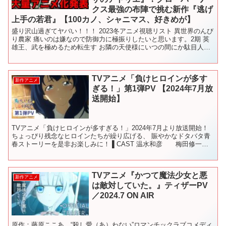
クス最強の布陣で挑む新作『逃げ
上手の若君』【100カノ、シャニマス、好きめが】
盛り沢山過ぎてヤバい！！！ 2023冬アニメ視聴リスト 異世界のんび
り農家 痛いのは嫌なので防御力に極振りしたいと思います。2期 英
雄王、武を極めるため転生す お隣の天使様にいつの間にか駄目人間
にされていた件 解雇された暗黒兵士（30代）の...
TVアニメ「負けヒロインが多す
新作アニメ
ぎる！」第1弾PV 【2024年7月放
送開始】
TVアニメ「負けヒロインが多すぎる！」2024年7月より放送開始！
ちょっぴり残念なヒロインたちが繰り広げる、 賑やかなドタバタ青
春ストーリーを是非お楽しみに！ ▌CAST 温水和彦 梅田修一朗
八奈見杏菜 遠野ひかる 焼塩檸檬 若山詩...
TVアニメ『かつて魔法少女と悪
新作アニメ
は敵対していた。』ティザーPV
／2024.7 ON AIR
原作：藤原ここあ “殺し愛（あ）わない”ロマンチックラブコメディ