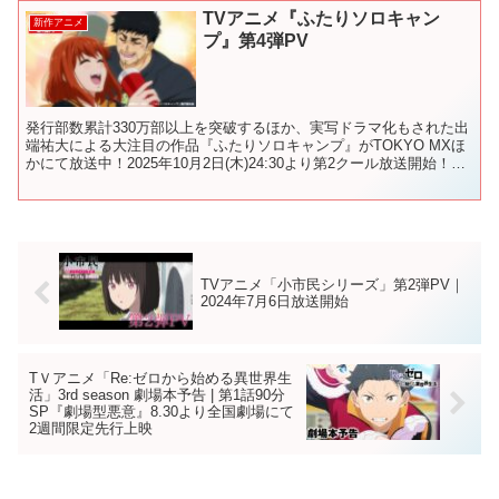
TVアニメ『ふたりソロキャン
新作アニメ
プ』第4弾PV
発行部数累計330万部以上を突破するほか、実写ドラマ化もされた出
端祐大による大注目の作品『ふたりソロキャンプ』がTOKYO MXほ
かにて放送中！2025年10月2日(木)24:30より第2クール放送開始！
■HOKUTO「ふたりでいようか」...
TVアニメ「小市民シリーズ」第2弾PV｜
2024年7月6日放送開始
TＶアニメ「Re:ゼロから始める異世界生
活」3rd season 劇場本予告 | 第1話90分
SP『劇場型悪意』8.30より全国劇場にて
2週間限定先行上映