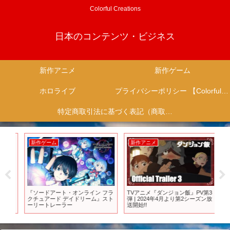
Colorful Creations
日本のコンテンツ・ビジネス
新作アニメ
新作ゲーム
ホロライブ
プライバシーポリシー 【Colorful Creation】
特定商取引法に基づく表記（商取引に関する開示）
新作ゲーム
新作アニメ
新
ン
『ソードアート・オンライン フラ
TVアニメ『ダンジョン飯』PV第3
ア
クチュアード デイドリーム』スト
弾 | 2024年4月より第2シーズン放
予告
ーリートレーラー
送開始!!