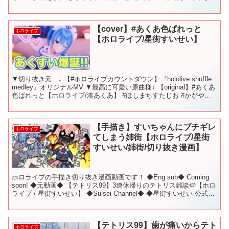
時間が遡る。 彼女は人狼になることに喜びを感じ意気揚々...
【cover】#あくあ色ぱれっと
ホロライブ
【ホロライブ/星街すいせい】
▼切り抜き元 ↓ 【#ホロライブカウントダウン】『hololive shuffle
medley』オリジナルMV ▼最高に可愛い原曲様↓ 【original】#あくあ
色ぱれっと【ホロライブ/湊あくあ】 #ほしまちすたじお #かがやく
ほしまち...
【手描き】すいちゃんにブチギレ
ホロライブ
てしまう姉街【ホロライブ/星街
すいせい/姉街/切り抜き漫画】
ホロライブの手描き切り抜き漫画動画です！ ◆Eng sub◆ Coming
soon! ◆元動画◆ 【テトリス99】3連休帰りのテトリス雑談🍉【ホロ
ライブ / 星街すいせい】 ◆Suisei Channel◆ ◆星街すいせい 公式
Twitt...
【テトリス99】歯が痛いからテト
ホロライブ