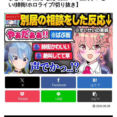
い/姉街/ホロライブ/切り抜き】
ホロライブ
X
Facebook
はてブ
Pocket
LINE
コピー
2024.06.08