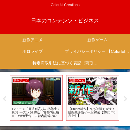
Colorful Creations
日本のコンテンツ・ビジネス
新作アニメ
新作ゲーム
ホロライブ
プライバシーポリシー 【Colorful Creation】
特定商取引法に基づく表記（商取引に関する開示）
新作アニメ
新作ゲーム
新
TVアニメ「魔法科高校の劣等生」
【Steam新作】鬼も神獣も滅す！
【
＃傾
第3シーズン 第10話「古都内乱編
最新高評価ゲーム20選【2025年8
ド 
Ⅱ」WEB予告｜古都内乱編 2024
月上旬】
にゲー
年5月31日（金）より各局にて放
送中！