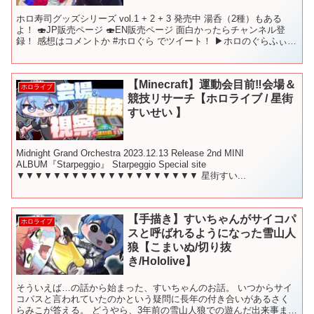
ホロ寿司グッズシリーズ vol.1 + 2 + 3 発売中 湯呑（2種）もある
よ！ 🍣JP販売ページ 🍣EN販売ページ 面白かったらチャンネル登
録！ 感想はコメントか #ホロぐら でツイート！ ▶︎ホロのぐらふぃて
ぃ 【前回】 【次回】 7...
【Minecraft】運動会目前‼会場＆
ホロライブ
競技リサーチ【ホロライブ / 星街
すいせい 】
Midnight Grand Orchestra 2023.12.13 Release 2nd MINI
ALBUM『Starpeggio』 Starpeggio Special site
▼▼▼▼▼▼▼▼▼▼▼▼▼▼▼▼▼▼▼▼ 星街すい...
【手描き】すいちゃんがサイコパ
ホロライブ
スと呼ばれるようになった雪山人
狼【こまいぬ/切り抜
き/Hololive】
そういえば…の話から始まった、すいちゃんのお話。 いつからサイ
コパスと言われていたのかという疑問に長年の付き合いがあるさく
らみこが答える。 どうやら、3年前の雪山人狼での遊んだ出来事まで