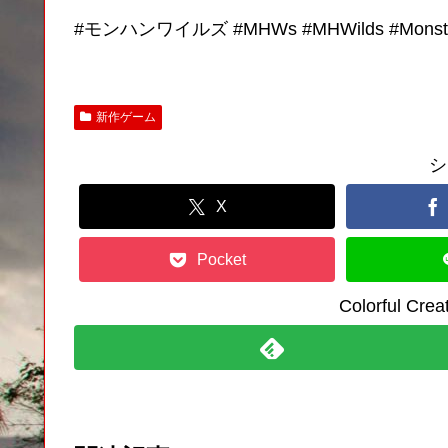
#モンハンワイルズ #MHWs #MHWilds #Monste
新作ゲーム
シ
X
Pocket
Colorful C