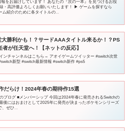
ーム情報をお届けしています！ あなたの『次の一本』を見つけるお役
録・高評価よろしくお願いいたします！ ▶ ゲームを探すなら
ゲーム紹介のために各タイトルの...
任天堂大勝利かも！？サードAAAタイトル来るか！？PS
任者が任天堂へ！【ネットの反応】
ンチャンネルはこちら→ アオイゲームツイッター #switch次世
#switch新型 #switch最新情報 #switch新作 #ps5
新作だらけ！2024年春の期待作15選
KENTのブログ ■メンバーシップ 今回は2024年春に発売されるSwitchの
最後にはおまけとして2025年に発売が決まったポケモンシリーズ
ぜひ...