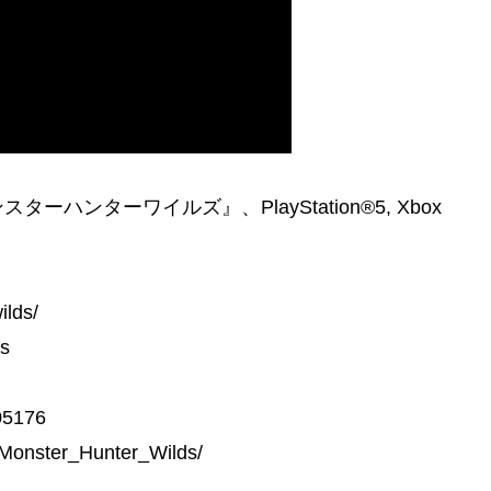
ンターワイルズ』、PlayStation®5, Xbox
lds/
s
005176
/Monster_Hunter_Wilds/