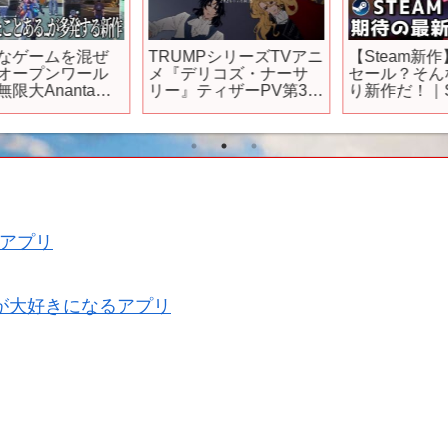
TRUMPシリーズTVアニ
【Steam新作】オータム
メ『デリコズ・ナーサ
セール？そんなことよ
リー』ティザーPV第3弾
り新作だ！｜Steam期待
｜2024年7月放送開始！
の最新作15選【2025年9
ャ
月22日～10月5日発売】
作
#
アプリ
が大好きになるアプリ