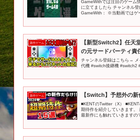
GameWithでは注目のゲ
に立てましたら チャンネル登
GameWith： ※当動画では
【新型Switch2】
新作ゲーム
の元サードパーティ責
チャンネル登録はこちら→ メイ
代機 #switch後継機 #switch2 
【Switch】予想外の
新作ゲーム
■KENTのTwitter（X） ■
期待作を紹介していきます。 
最新作にも触れていきますので、