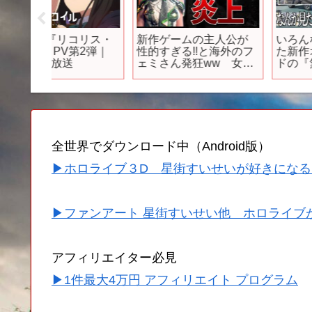
コリス・
新作ゲームの主人公が
いろんなゲームを混ぜ
第2弾｜
性的すぎる‼と海外のフ
た新作オープンワール
ェミさん発狂ww 女性
ドの『無限大Ananta』
キャラは全員ブスにし
は一体どういうゲー
ないと炎上します
ム？..この時代にガチ
無しでどうやって運営
するのか、成功するの
か、そしてオマージュ
なのかもうわからない
全世界でダウンロード中（Android版）
▶ホロライブ３D 星街すいせいが好きになる
▶ファンアート 星街すいせい他 ホロライブ
アフィリエイター必見
▶1件最大4万円 アフィリエイト プログラム