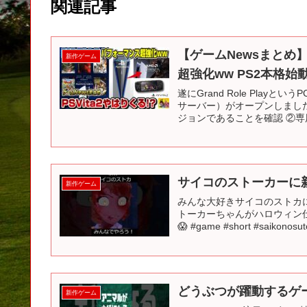
関連記事
【ゲームNewsまとめ】
新作ゲーム
超強化ww PS2本格始動
遂にGrand Role Pla
サーバー）がオープンしました！
ジョンであることを確認 ②専用
サイコのストーカーに
新作ゲーム
みんな大好きサイコのストカ
トーカーちゃんがハロウィン
😱 #game #short #saikonosu
どうぶつが躍動するゲ
新作ゲーム