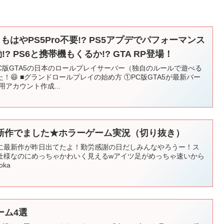
もはやPS5Pro不要!? PS5アプデでパフォーマンス
!? PS6と携帯機もくるか!? GTA RP登場！
yというPC版GTA5の日本のロールプレイサーバー（独自のルールで遊べる
😆 ■グランドロールプレイの始め方 ①PC版GTA5が最新バー
アカウント作成...
新作でました★ホラーゲーム実況（切り抜き）
に最新作が昨日出てたよ！勤労感謝の日だしみんなやろうー！ス
仕様なのにめっちゃかわいく見えるwアイツ足がめっちゃ速いから
toka
ーム4選