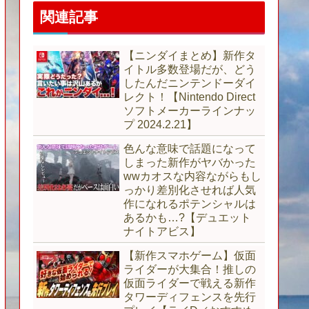
関連記事
【ニンダイまとめ】新作タ
イトル多数登場だが、どう
したんだニンテンドーダイ
レクト！【Nintendo Direct
ソフトメーカーラインナッ
プ 2024.2.21】
色んな意味で話題になって
しまった新作がヤバかった
wwカオスな内容ながらもし
っかり差別化させれば人気
作になれるポテンシャルは
あるかも…?【デュエット
ナイトアビス】
【新作スマホゲーム】仮面
ライダーが大集合！推しの
仮面ライダーで戦える新作
タワーディフェンスを先行