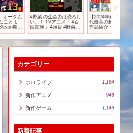
#野菜 の生命力は恐ろし
【2024年春アニメ】歴
【光が
い…！ TVアニメ『 #百
代最高の超豊作！全60
聴】今
姓貴族 』4頭目 #野菜
作品紹介・声優・制作
『光が
【原作】 #荒川弘 【制
会社【4月スタート】
同時視
】Pie in the sky
きVtub
Shorts
Yuma】
カテゴリー
1,184
ホロライブ
946
新作アニメ
1,146
新作ゲーム
新着記事