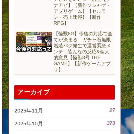
ナアビ】【新作ソシャゲ・
アプリゲーム】【セルラ
ン・売上速報】【新作
RPG】
【怪獣8G】今後の対応で全
てが決まる…ガチャ石無限
増殖バグ発生で運営緊急メ
ンテ…皆んなの反応&個人
的意見【怪獣8号 THE
GAME】【新作ゲームアプ
リ】
アーカイブ
27
2025年11月
373
2025年10月