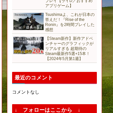
プレイ【ライD／おすすめ
アプリゲーム】
Tsushimaよ、これが日本の
答えだ！『Rise of the
Ronin』を2時間プレイした
感想
【Steam新作】新作アドベ
ンチャーのグラフィックが
リアルすぎる 超期待の
Steam最新作5選+15本！
【2024年5月第1週】
最近のコメント
コメントなし
↓ フォローはここから ↓