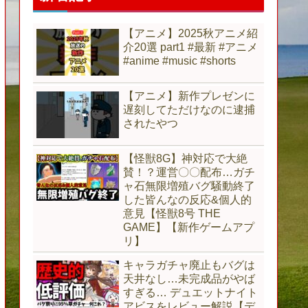
【アニメ】2025秋アニメ紹
介20選 part1 #最新 #アニメ
#anime #music #shorts
【アニメ】新作プレゼンに
遅刻してただけなのに逮捕
されたやつ
【怪獣8G】神対応で大絶
賛！？運営〇〇配布…ガチ
ャ石無限増殖バグ騒動終了
した皆んなの反応&個人的
意見【怪獣8号 THE
GAME】【新作ゲームアプ
リ】
キャラガチャ廃止もバグは
天井なし…未完成品がやば
すぎる… デュエットナイト
アビスをレビュー解説【デ