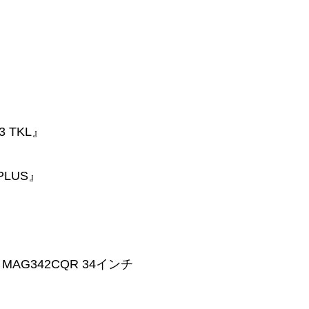
3 TKL』
 PLUS』
MAG342CQR 34インチ