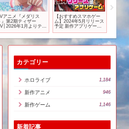
TVアニメ『メダリス
【おすすめスマホゲー
【新作
ト』第2期ティザー
ム】2024年5月リリース
ジャン
PV│2026年1月よりテレ
予定 新作アプリゲーム
じ ガチ
ビ朝日
特集！【鳴潮／俺ア
パト / #
”NUMAnimation”枠に
ラ】
て放送開始
カテゴリー
1,184
ホロライブ
946
新作アニメ
1,146
新作ゲーム
新着記事