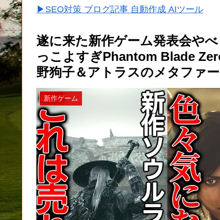
▶SEO対策 ブログ記事 自動作成 AIツール
遂に来た新作ゲーム発表会やべ
っこよすぎPhantom Blade
野狗子＆アトラスのメタファー等 Su
新作ゲーム