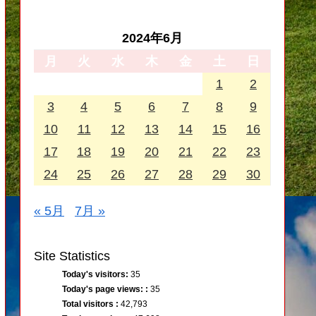
2024年6月
月
火
水
木
金
土
日
1
2
3
4
5
6
7
8
9
10
11
12
13
14
15
16
17
18
19
20
21
22
23
24
25
26
27
28
29
30
« 5月
7月 »
Site Statistics
Today's visitors:
35
Today's page views: :
35
Total visitors :
42,793