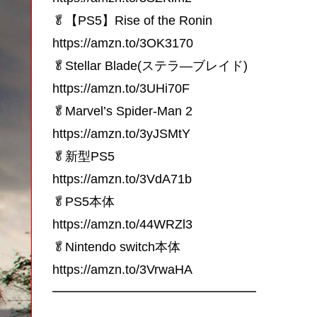
🥬【PS5】Rise of the Ronin
https://amzn.to/3OK3170
🥬Stellar Blade(ステラ―ブレイド)
https://amzn.to/3UHi70F
🥬Marvel’s Spider-Man 2
https://amzn.to/3yJSMtY
🥬新型PS5
https://amzn.to/3VdA71b
🥬PS5本体
https://amzn.to/44WRZl3
🥬Nintendo switch本体
https://amzn.to/3VrwaHA
━━━━━━━━━━━━━━━━