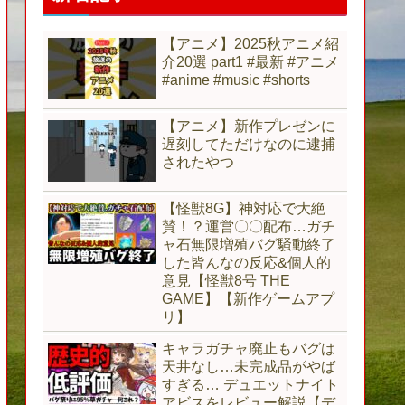
【アニメ】2025秋アニメ紹
介20選 part1 #最新 #アニメ
#anime #music #shorts
【アニメ】新作プレゼンに
遅刻してただけなのに逮捕
されたやつ
【怪獣8G】神対応で大絶
賛！？運営〇〇配布…ガチ
ャ石無限増殖バグ騒動終了
した皆んなの反応&個人的
意見【怪獣8号 THE
GAME】【新作ゲームアプ
リ】
キャラガチャ廃止もバグは
天井なし…未完成品がやば
すぎる… デュエットナイト
アビスをレビュー解説【デ