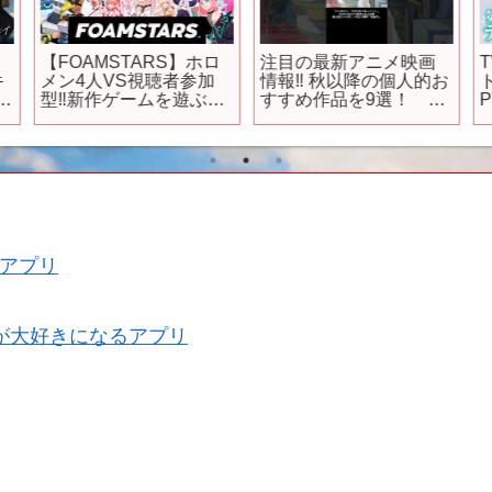
【FOAMSTARS】ホロ
注目の最新アニメ映画
キ
メン4人VS視聴者参加
情報‼️ 秋以降の個人的お
年
型‼新作ゲームを遊ぶよ
すすめ作品を9選！ み
～！ピンクチームのエ
んなの気になる作品も
イム苦手代表です！ア
教えて！ #アニメ #お
系
ワアワアワ～～～！！
すすめ #紹介 #アニメ映
✨【博衣こより/ホロラ
画 #細田守 #にし
イブ】
な #mad #mv #AMV
アプリ
が大好きになるアプリ