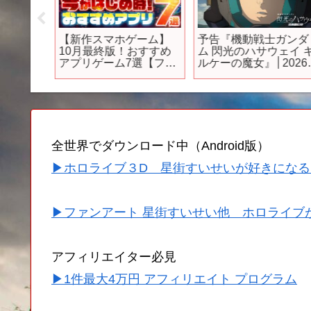
ーム紹
【新作スマホゲーム】
予告『機動戦士ガンダ
とブラ
10月最終版！おすすめ
ム 閃光のハサウェイ 
るんだ
アプリゲーム7選【フリ
ルケーの魔女』│2026
こで！
ーレン/俺アラ/転スラ/チ
1月30日(金) 公開
ェンソーマン/リセマ
ラ】やらなきゃ損！
全世界でダウンロード中（Android版）
▶ホロライブ３D 星街すいせいが好きになる
▶ファンアート 星街すいせい他 ホロライブ
アフィリエイター必見
▶1件最大4万円 アフィリエイト プログラム