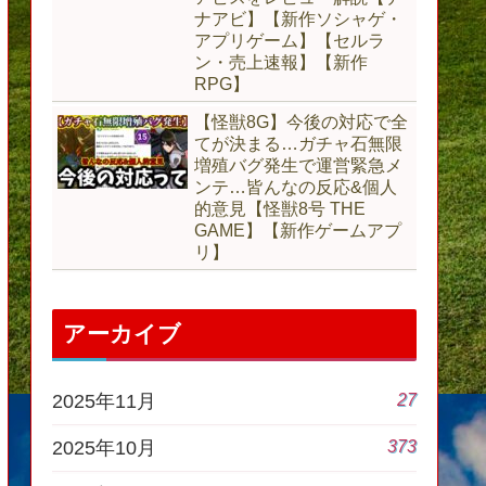
ナアビ】【新作ソシャゲ・
アプリゲーム】【セルラ
ン・売上速報】【新作
RPG】
【怪獣8G】今後の対応で全
てが決まる…ガチャ石無限
増殖バグ発生で運営緊急メ
ンテ…皆んなの反応&個人
的意見【怪獣8号 THE
GAME】【新作ゲームアプ
リ】
アーカイブ
27
2025年11月
373
2025年10月