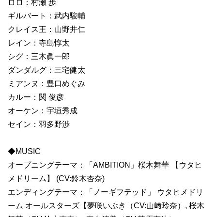
ロロ：村瀬 歩
ギルバート：武内駿輔
クレイス王：山野井仁
レイン：寺島惇太
シグ：三木眞一郎
ダンダルグ：三宅健太
ミアンヌ：豊口めぐみ
カルー：関 俊彦
オーケン：宇垣秀成
セイン：羽多野渉
◆MUSIC
オープニングテーマ：「AMBITION」桜木舞華 【ウタヒ
メドリーム】 (CV:鈴木杏奈)
エンディングテーマ：「ノーギフテッド」 ウタヒメドリ
ーム オールスターズ【夢咲いぶき（CV:山﨑玲奈）, 桜木