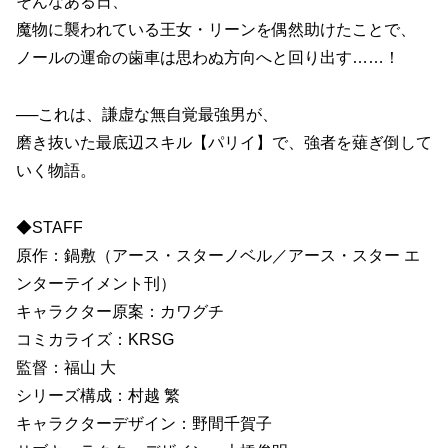
そんなある日、
魔物に襲われている王女・リーンを偶然助けたことで、
ノールの運命の歯車は思わぬ方向へと回り出す……！
──これは、謙虚な無自覚最強男が、
磨き抜いた最底辺スキル【パリイ】で、強者を薙ぎ倒して
いく物語。
◆STAFF
原作：鍋敷（アース・スターノベル／アース・スター エ
ンターテイメント刊）
キャラクター原案：カワグチ
コミカライズ：KRSG
監督：福山 大
シリーズ構成：村越 繁
キャラクターデザイン：野間千賀子