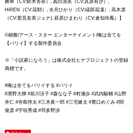
舞華（CV:鈴木杏奈）, 真白清美（CV:其原有沙）,
HiREN（CV:花耶）, 水月ひかり（CV:礒部花凜）, 高木凛
（CV:鷲見友美ジェナ), 萩原ひまわり（CV:倉知玲鳳）】
©鍋敷/アース・スター エンターテイメント/俺は全てを
【パリイ】する製作委員会
※「小説家になろう」は株式会社ヒナプロジェクトの登録
商標です。
#俺は全てをパリイする #パリイ
#濱野大輝 #前川涼子 #森なな子 #村瀬歩 #武内駿輔 #山野
井仁 #寺島惇太 #三木眞一郎 #三宅健太 #豊口めぐみ #関
俊彦 #宇垣秀成 #羽多野渉