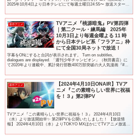
2025年10月4日より日本テレビにて毎週土曜日24:55〜 放送スター
ト！ 日本テレビ系にて順次全国放送！ 放送...
TVアニメ『桃源暗鬼』PV第四弾
新作アニメ
｜第二クール・練馬編 2025年
10月3日より毎週金曜よる 11 時
から日本テレビ系「フラアニ」枠
にて全国30局ネットで放送！
字幕をONにすると台詞が表示されます。 Turn on subtitles,
dialogues are displayed. 「週刊少年チャンピオン」（秋田書店）に
て2020年より連載中、累計発行部数400万部突破の大人気漫画『#桃
源暗鬼...
【2024年4月10日ONAIR】TVア
新作アニメ
ニメ『この素晴らしい世界に祝福
を！３』第2弾PV
TVアニメ『この素晴らしい世界に祝福を！３』 2024年4月10日
（水）より放送開始🌸✨ 第2弾PVを公開いたしました！ 【放送情
報】 2024年4月10日（水）よりTOKYO MXほかにてTVアニメ放送開
始！ TOKYO MX： 4月10...