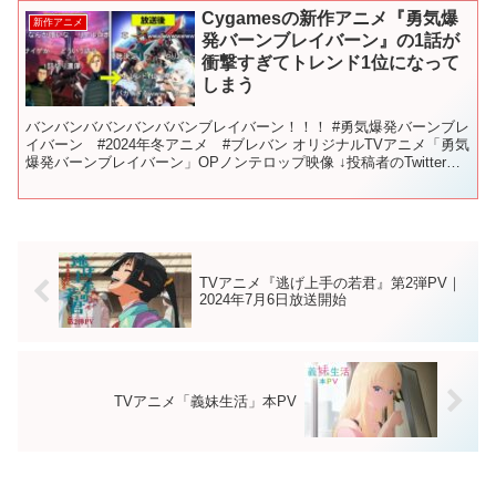
Cygamesの新作アニメ『勇気爆
新作アニメ
発バーンブレイバーン』の1話が
衝撃すぎてトレンド1位になって
しまう
バンバンババンバンババンブレイバーン！！！ #勇気爆発バーンブレ
イバーン #2024年冬アニメ #ブレバン オリジナルTVアニメ「勇気
爆発バーンブレイバーン」OPノンテロップ映像 ↓投稿者のTwitter
【引用元】 ©「勇気爆発バーンブレ...
TVアニメ『逃げ上手の若君』第2弾PV｜
2024年7月6日放送開始
TVアニメ「義妹生活」本PV