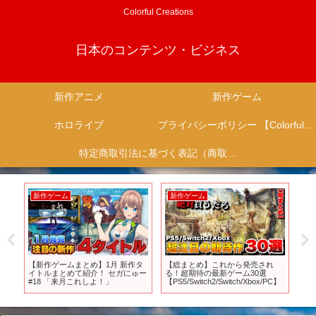
Colorful Creations
日本のコンテンツ・ビジネス
新作アニメ
新作ゲーム
ホロライブ
プライバシーポリシー 【Colorful Creation】
特定商取引法に基づく表記（商取引に関する開示）
新作ゲーム
新作ゲーム
新
念の
【新作ゲームまとめ】1月 新作タ
【総まとめ】これから発売され
T
る…
イトルまとめて紹介！ セガにゅー
る！超期待の最新ゲーム30選
第
#18 「来月これしよ！」
【PS5/Switch2/Switch/Xbox/PC】
｜2
MB
中