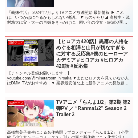
「義妹生活」 2024年7月よりTVアニメ放送開始 最新情報 ▶ これ
は、いつか恋に至るかもしれない物語。 ◤ものがたり◢ 高校生・浅
村悠太は父・太一の再婚をきっかけに、同い年の少女・綾瀬沙季と
その母・亜季子と一つ屋根の下で暮らしていくこと...
【ヒロアカ420話】黒霧の人格を
新作アニメ
めぐる相澤と山田が切なすぎる…
に対する反応集#僕のヒーローア
カデミア #ヒロアカ #ヒロアカ
420話 #反応集
【チャンネル登録お願いします！】
youtube.com/@minetaroom_hiroaka ▼まだヒロアカを見ていない人
はDMM TVがおすすめ！▼ 業界最安値な上に新作アニメの見放題作
品数と先行配信数No.1 今なら最初の1カ月は"...
TVアニメ「らんま1/2」第2期 第2
新作アニメ
弾PV ／ “Ranma1/2” Season 2
Trailer 2
高橋留美子先生による名作格闘ラブコメディー「らんま1/2」（小学
館「少年サンデーコミックス」刊）の完全新作的アニメ化第2期！