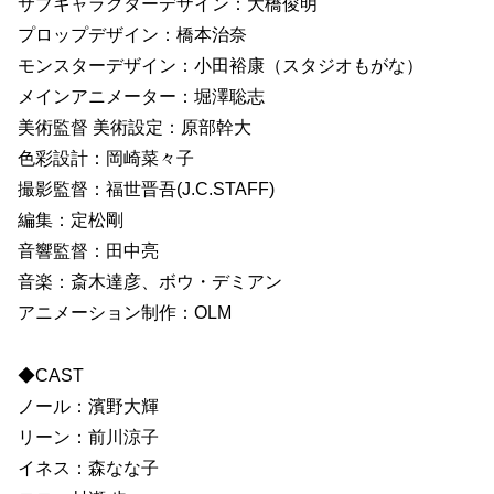
サブキャラクターデザイン：大橋俊明
プロップデザイン：橋本治奈
モンスターデザイン：小田裕康（スタジオもがな）
メインアニメーター：堀澤聡志
美術監督 美術設定：原部幹大
色彩設計：岡崎菜々子
撮影監督：福世晋吾(J.C.STAFF)
編集：定松剛
音響監督：田中亮
音楽：斎木達彦、ボウ・デミアン
アニメーション制作：OLM
◆CAST
ノール：濱野大輝
リーン：前川涼子
イネス：森なな子