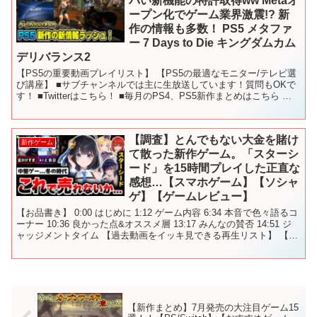
バい新機能の特許取得ww Metaオ
ープン化でゲーム業界激震!? 新
作の情報も多数！ PS5 メタファ
ー 7 Days to Die キングダムカム
デリバランス2
【PS5の重要動画プレイリスト】 【PS5の最適なモニター/テレビ選
び講座】 ■サブチャンネルでは主に生放送しています！質問もOKで
す！ ■Twitterはこちら！ ■毎月のPS4、PS5新作まとめはこちら 〇
使用しているBGM - - -...
【調査】とんでもない大金を賭け
新作ゲーム
て散った新作ゲーム。「スターシ
ード」を15時間プレイした正直な
感想…【スマホゲーム】【ソシャ
ゲ】【ゲームレビュー】
【お品書き】 0:00 はじめに 1:12 ゲーム内容 6:34 本音で色々語るコ
ーナー 10:36 良かった点&オススメ層 13:17 みんなの賛否 14:51 ジ
ャッジメントタイム 【過去動画をイッキ見できる再生リスト】 【項
目別に見れ...
【新作まとめ】7月発売の大注目ゲーム15