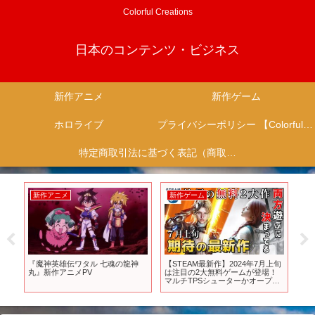
Colorful Creations
日本のコンテンツ・ビジネス
新作アニメ
新作ゲーム
ホロライブ
プライバシーポリシー 【Colorful Creation】
特定商取引法に基づく表記（商取引に関する開示）
新作アニメ
新作ゲーム
新
作
『魔神英雄伝ワタル 七魂の龍神
【STEAM最新作】2024年7月上旬
【
#ア
丸』新作アニメPV
は注目の2大無料ゲームが登場！
作
マルチTPSシューターかオープン
ガ
ワールドサバイバルMMOどっちを
遊ぶ！【PS/Switch/Xbox】