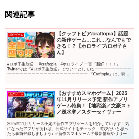
関連記事
【クラフトピア/craftopia】話題
新作ゲーム
の新作ゲーム…これ…なんでもで
きる！？【ホロライブ/ロボ子さ
ん】
#ロボ子生放送 #craftopia #ホロライブ 一言『新鮮！！！』
Twitterでは『#ロボ子生放送』でついーとしてね ーーーーーーーーー
ーーーーーーーーーーーーーーーーーーーー 『Craftopia』は、狩
り・農業・ハクスラ・建築...
【おすすめスマホゲーム】2025
新作ゲーム
年11月リリース予定 新作アプリ
ゲーム特集！【地獄楽／文豪スト
／逆水寒／スターセイヴァー
2025年11月リリース予定の新作アプリゲームを紹介しています！気
になったアプリがあれば、公式サイトをチェック、遊びたいと思っ
たら事前登録しましょう♪ ✅新作スマホゲームの最新情報やリリース
日を毎日更新！ 【📅配信カレンダー】 ✅チャプター...