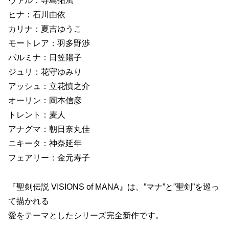
ヴァル：寺島拓篤
ヒナ：石川由依
カリナ：夏吉ゆうこ
モートレア：羽多野渉
パルミナ：日笠陽子
ジュリ：花守ゆみり
アッシュ：立花慎之介
オーリン：岡本信彦
トレント：麦人
アナグマ：朝日奈丸佳
ニキータ：神奈延年
フェアリー：金元寿子
『聖剣伝説 VISIONS of MANA』は、”マナ”と”聖剣”を巡っ
て描かれる
愛をテーマとしたシリーズ完全新作です。