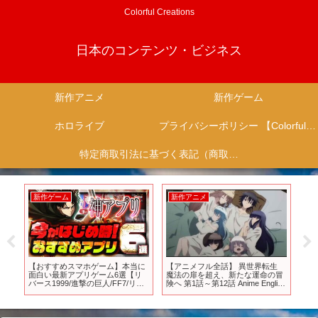
Colorful Creations
日本のコンテンツ・ビジネス
新作アニメ
新作ゲーム
ホロライブ
プライバシーポリシー 【Colorful Creation】
特定商取引法に基づく表記（商取引に関する開示）
新作ゲーム
新作アニメ
新
ク
【おすすめスマホゲーム】本当に
【アニメフル全話】 異世界転生
ゲ
キ
面白い最新アプリゲーム6選【リ
魔法の扉を超え、新たな運命の冒
注目
ム
バース1999/進撃の巨人/FF7/リセ
険へ 第1話～第12話 Anime English
【P
マラ】
Subtitle 2025