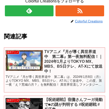
Colorful Creationsをフォローする
Colorful Creations
関連記事
TVアニメ『月が導く異世界道
新作アニメ
中 第二幕』第一夜無料配信！｜
2024年1月よりTOKYO MX、
MBS、BS日テレ、AT-Xにて放送
中！
TVアニメ『月が導く異世界道中 第二幕』は、2024年1月8日（月）
よりTOKYO MX、MBS、BS日テレ、AT-Xにて放送中。 この度、第
一夜「え？荒城の月？」を無料配信！ 異世界世直しファンタジー第
二幕の幕開けをこの機会にぜひ！！ ▷...
【呪術廻戦】宿儺さんフーガ発動
新作アニメ
で■の謎が判明する #呪術廻戦 #