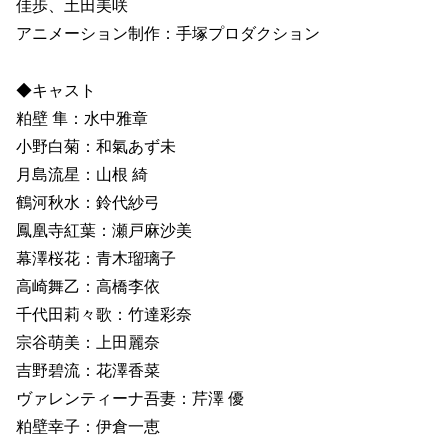
佳歩、土田美咲
アニメーション制作：手塚プロダクション
◆キャスト
粕壁 隼：水中雅章
小野白菊：和氣あず未
月島流星：山根 綺
鶴河秋水：鈴代紗弓
鳳凰寺紅葉：瀬戸麻沙美
幕澤桜花：青木瑠璃子
高崎舞乙：高橋李依
千代田莉々歌：竹達彩奈
宗谷萌美：上田麗奈
吉野碧流：花澤香菜
ヴァレンティーナ吾妻：芹澤 優
粕壁幸子：伊倉一恵