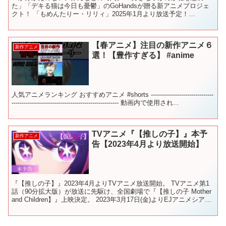
た」「デキる猫は今日も憂鬱」のGoHandsが贈る新アニメプロジェ
クト！ 「もめんたりー・リリィ」2025年1月より放送予定！
GoHands New Animation Proj...
【春アニメ】注目の新作アニメ６
新作アニメ
選！【豊作すぎる】 #anime
人気アニメランキング おすすめアニメ #shorts -------------------------------
----------------------------------------------------- 動画内で使用され...
TVアニメ『【推しの子】』本予
新作アニメ
告【2023年4月より放送開始】
『【推しの子】』2023年4月よりTVアニメ放送開始。 TVアニメ第1
話（90分拡大版）が放送に先駆け、全国劇場で『【推しの子 Mother
and Children】』上映決定。 2023年3月17日(金)よりEJアニメシアタ
ー新宿ほかに...