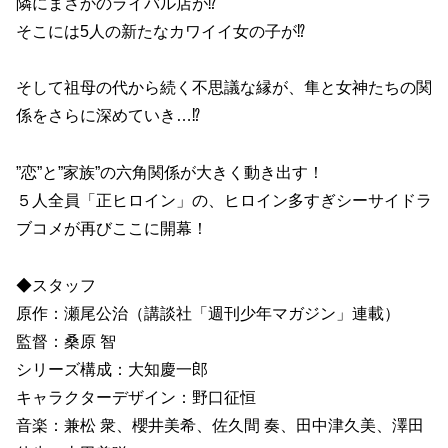
隣にまさかのライバル店が⁉
そこには5人の新たなカワイイ女の子が⁉
そして祖母の代から続く不思議な縁が、隼と女神たちの関
係をさらに深めていき…⁉
”恋”と”家族”の六角関係が大きく動き出す！
５人全員「正ヒロイン」の、ヒロイン多すぎシーサイドラ
ブコメが再びここに開幕！
◆スタッフ
原作：瀬尾公治（講談社「週刊少年マガジン」連載）
監督：桑原 智
シリーズ構成：大知慶一郎
キャラクターデザイン：野口征恒
音楽：兼松 衆、櫻井美希、佐久間 奏、田中津久美、澤田