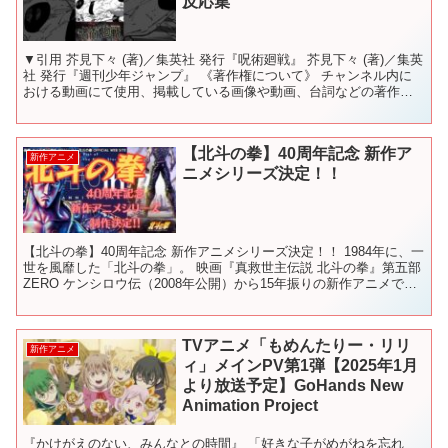
反応集
▼引用 芥見下々 (著)／集英社 発行『呪術廻戦』 芥見下々 (著)／集英
社 発行『週刊少年ジャンプ』 《著作権について》 チャンネル内に
おける動画にて使用、掲載している画像や動画、台詞などの著作
権・肖像権等は、各権利所有者様に帰属致します...
【北斗の拳】40周年記念 新作ア
新作アニメ
ニメシリーズ決定！！
【北斗の拳】40周年記念 新作アニメシリーズ決定！！ 1984年に、一
世を風靡した「北斗の拳」。 映画『真救世主伝説 北斗の拳』第五部
ZERO ケンシロウ伝（2008年公開）から15年振りの新作アニメで
す。 あの当時を思い出しながら、新作...
TVアニメ「もめんたりー・リリ
新作アニメ
ィ」メインPV第1弾【2025年1月
より放送予定】GoHands New
Animation Project
『かけがえのない、みんなとの時間』 「好きな子がめがねを忘れ