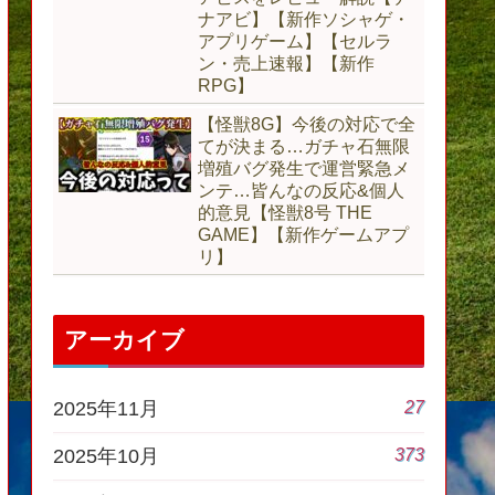
ナアビ】【新作ソシャゲ・
アプリゲーム】【セルラ
ン・売上速報】【新作
RPG】
【怪獣8G】今後の対応で全
てが決まる…ガチャ石無限
増殖バグ発生で運営緊急メ
ンテ…皆んなの反応&個人
的意見【怪獣8号 THE
GAME】【新作ゲームアプ
リ】
アーカイブ
27
2025年11月
373
2025年10月