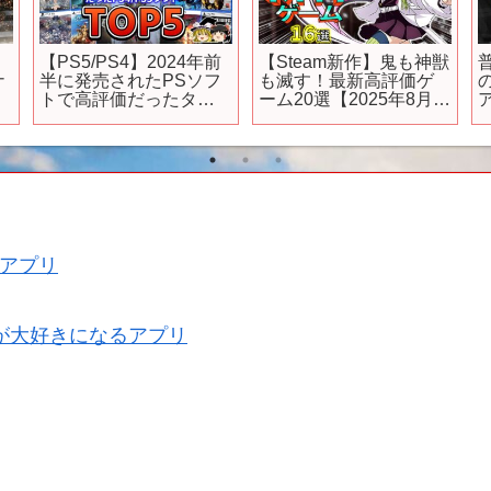
2024年に
新日曜ドラマ【ACMA：
【第2幕】「コード
待の新作ア
GAME】ロングトレーラ
ス 奪還のロゼ」予
ム30選！
ー解禁！緊迫の60秒を
2 #コードギア
/Steam】
体感せよ！
#geassp
アプリ
が大好きになるアプリ