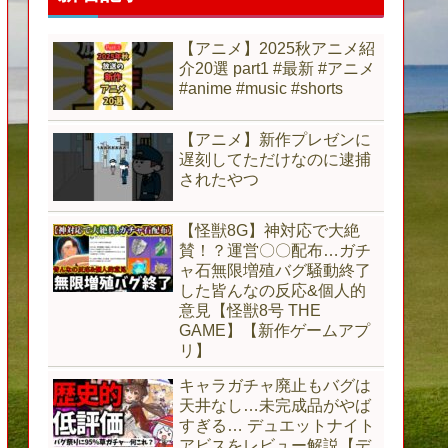
【アニメ】2025秋アニメ紹
介20選 part1 #最新 #アニメ
#anime #music #shorts
【アニメ】新作プレゼンに
遅刻してただけなのに逮捕
されたやつ
【怪獣8G】神対応で大絶
賛！？運営〇〇配布…ガチ
ャ石無限増殖バグ騒動終了
した皆んなの反応&個人的
意見【怪獣8号 THE
GAME】【新作ゲームアプ
リ】
キャラガチャ廃止もバグは
天井なし…未完成品がやば
すぎる… デュエットナイト
アビスをレビュー解説【デ