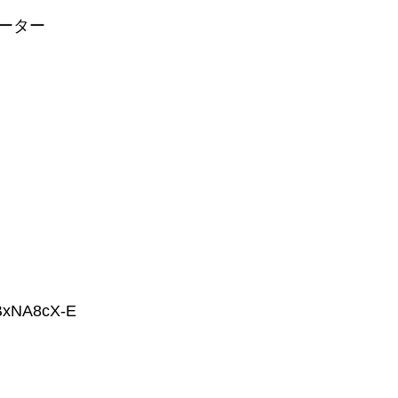
イーター
JBxNA8cX-E