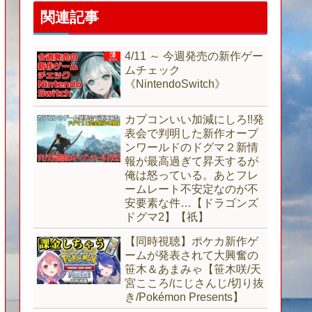
関連記事
4/11 ～ 今週発売の新作ゲー
ムチェック
《NintendoSwitch》
カプコンいい加減にしろ!!発
表会で判明した新作オープ
ンワールドのドグマ２新情
報が最高過ぎて昇天するが
俺は怒っている。あとフレ
ームレート不安定なのが不
安要素な件…【ドラゴンズ
ドグマ2】【祇】
【同時視聴】ポケカ新作ゲ
ームが発表されて大興奮の
笹木＆あまみゃ【笹木咲/天
宮こころ/にじさんじ/切り抜
き/Pokémon Presents】