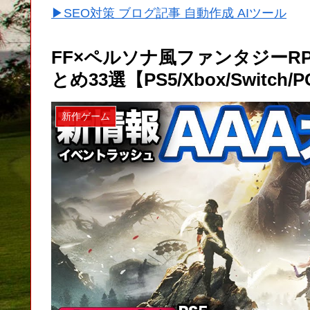
▶SEO対策 ブログ記事 自動作成 AIツール
FF×ペルソナ風ファンタジーR
とめ33選【PS5/Xbox/Switch/
新作ゲーム