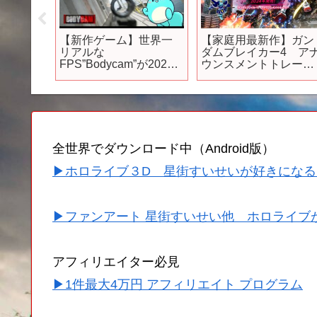
アニメ「ダンジョン
『FAIRY TAIL 100年ク
新情報続々！
EB予告｜第22話
エスト』特報映像/2024
発売する期
リフィン/使い魔』
年7月テレ東系列６局ネ
クションゲー
ットで放送開始！
【PS/Switch
全世界でダウンロード中（Android版）
▶ホロライブ３D 星街すいせいが好きになる
▶ファンアート 星街すいせい他 ホロライブ
アフィリエイター必見
▶1件最大4万円 アフィリエイト プログラム