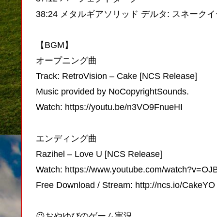
38:24 メタルギアソリッド デルタ: スネーク
【BGM】
オープニング曲
Track: RetroVision – Cake [NCS Release]
Music provided by NoCopyrightSounds.
Watch: https://youtu.be/n3VO9FnueHI
エンディング曲
Razihel – Love U [NCS Release]
Watch: https://www.youtube.com/watch?v=O
Free Download / Stream: http://ncs.io/CakeYO
😉おやゆびのゲーム実況