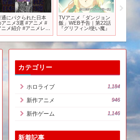
ギア
⚠️最新情報【2026年】
スーパー マリオパーテ
告
放送開始アニメ13選‼️見
ィ ジャンボリー
ス
逃すな🫵‼️
[Nintendo
Direct 2024.6.18]
カテゴリー
1,184
ホロライブ
946
新作アニメ
1,146
新作ゲーム
新着記事