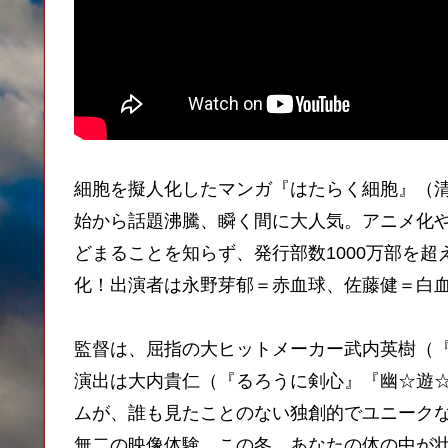
細胞を擬人化したマンガ『はたらく細胞』（
始から話題沸騰、瞬く間に大人気。アニメ化
どまることを知らず、発行部数1000万部を
化！出演者は永野芽郁＝赤血球、佐藤健＝白
監督は、屈指の大ヒットメーカー武内英樹（
演出は大内貴仁（『るろうに剣心』『幽☆遊
ムが、誰も見たことのない独創的でユニーク
無二の映像体験。この冬、あなたの体の中が