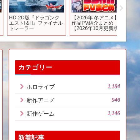
HD-2D版『ドラゴンク
【2026年 冬アニメ】55
斉藤壮
エストI＆II』ファイナル
作品PV紹介まとめ
ろ」に
トレーラー
【2026年10月更新版】
メ「あ
出しで
うに剣心
譚-」
世界上
カテゴリー
1,184
ホロライブ
946
新作アニメ
1,146
新作ゲーム
新着記事