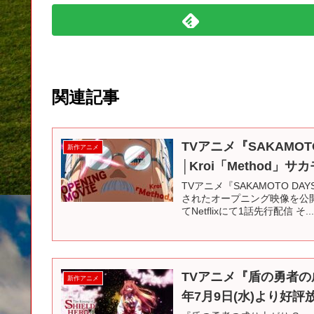
関連記事
TVアニメ『SAKAMO
新作アニメ
│Kroi「Method」サカ
TVアニメ『SAKAMOTO D
されたオープニング映像を公開！ 
てNetflixにて1話先行配信 そ..
TVアニメ『盾の勇者の成
新作アニメ
年7月9日(水)より好