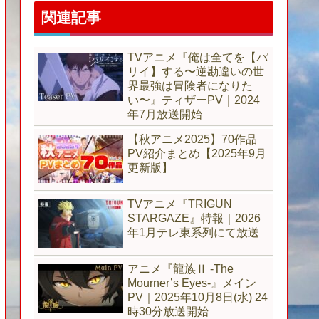
関連記事
TVアニメ『俺は全てを【パ
リイ】する〜逆勘違いの世
界最強は冒険者になりた
い〜』ティザーPV｜2024
年7月放送開始
【秋アニメ2025】70作品
PV紹介まとめ【2025年9月
更新版】
TVアニメ『TRIGUN
STARGAZE』特報｜2026
年1月テレ東系列にて放送
アニメ『龍族Ⅱ -The
Mourner’s Eyes-』メイン
PV｜2025年10月8日(水) 24
時30分放送開始