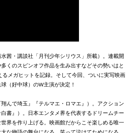
清水茜・講談社「月刊少年シリウス」所載）。連載開
や多くのスピンオフ作品を生み出すなどその勢いはと
超えるメガヒットを記録。そして今回、ついに実写映画
血球（好中球）のW主演が決定！
『翔んで埼玉』『テルマエ・ロマエ』）。アクション
☆白書』）。日本エンタメ界を代表するドリームチー
な世界を作り上げる。映画館だからこそ楽しめる唯一
壮大な物語の舞台になる。笑って泣けてためになる