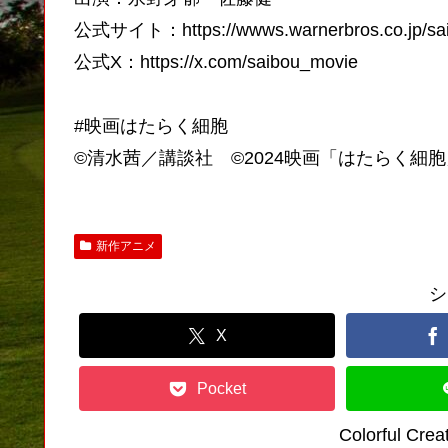
公式サイト：https://wwws.warnerbros.co.jp/sai
公式X：https://x.com/saibou_movie
#映画はたらく細胞
©清水茜／講談社 ©2024映画「はたらく細
新作アニメ
シ
X
Pocket
Colorful C