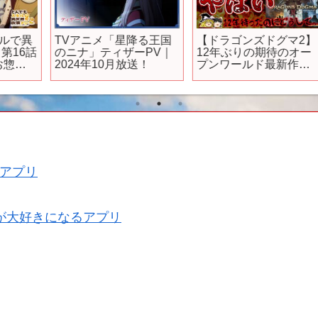
異
TVアニメ「星降る王国
【ドラゴンズドグマ2】
話
のニナ」ティザーPV｜
12年ぶりの期待のオー
2024年10月放送！
プンワールド最新作な
のに、フレームレート
が低すぎてヤバイ
【PS5、12時間プレイ
感想/レビュー、クソゲ
ーor神ゲー？、おすすめ
ゲーム情報、ゆっくり
解説】
アプリ
が大好きになるアプリ