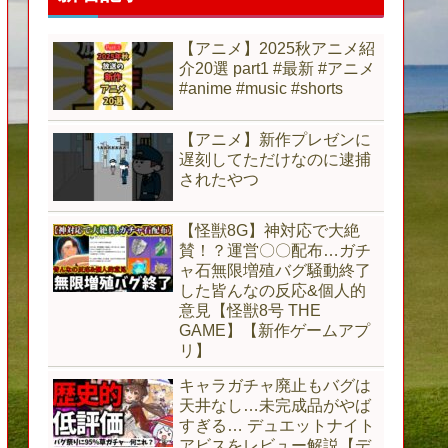
【アニメ】2025秋アニメ紹
介20選 part1 #最新 #アニメ
#anime #music #shorts
【アニメ】新作プレゼンに
遅刻してただけなのに逮捕
されたやつ
【怪獣8G】神対応で大絶
賛！？運営〇〇配布…ガチ
ャ石無限増殖バグ騒動終了
した皆んなの反応&個人的
意見【怪獣8号 THE
GAME】【新作ゲームアプ
リ】
キャラガチャ廃止もバグは
天井なし…未完成品がやば
すぎる… デュエットナイト
アビスをレビュー解説【デ