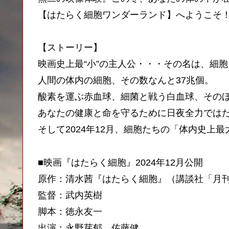
【はたらく細胞ワンダーランド】へようこそ
【ストーリー】
映画史上最“小”の主人公・・・その名は、細胞
人間の体内の細胞、その数なんと37兆個。
酸素を運ぶ赤血球、細菌と戦う白血球、その
あなたの健康と命を守るために日夜全力では
そして2024年12月、細胞たちの「体内史上
■映画『はたらく細胞』2024年12月公開
原作：清水茜『はたらく細胞』（講談社「月
監督：武内英樹
脚本：徳永友一
出演：永野芽郁 佐藤健