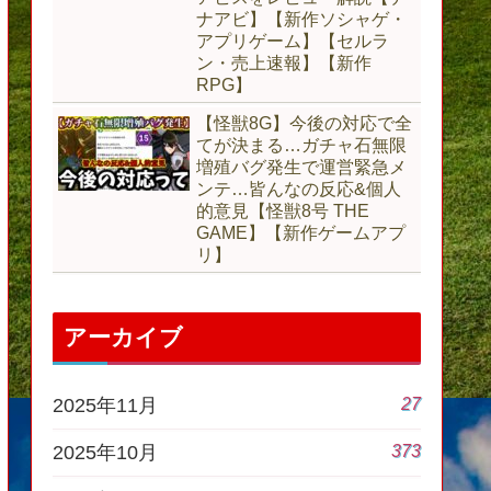
ナアビ】【新作ソシャゲ・
アプリゲーム】【セルラ
ン・売上速報】【新作
RPG】
【怪獣8G】今後の対応で全
てが決まる…ガチャ石無限
増殖バグ発生で運営緊急メ
ンテ…皆んなの反応&個人
的意見【怪獣8号 THE
GAME】【新作ゲームアプ
リ】
アーカイブ
27
2025年11月
373
2025年10月