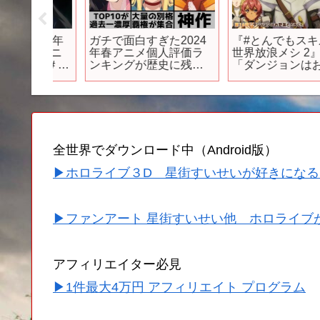
025年
ガチで面白すぎた2024
『#とんでもスキルで
 ＃アニ
年春アニメ個人評価ラ
世界放浪メシ 2』第16
ニメ ＃ア
ンキングが歴史に残る
「ダンジョンはお惣菜
ニメおす
別格揃いで衝撃の結果
とともに」WEB予告 #
アニメ
に..【2024年アニメ】
とんでもスキル
【おすすめアニメ】
#tondemo_skill
【鬼滅の刃】【無職転
#MAPPA #アニメ
生】【夜のクラゲは泳
げない】【忘却バッテ
全世界でダウンロード中（Android版）
リー】
▶ホロライブ３D 星街すいせいが好きになる
▶ファンアート 星街すいせい他 ホロライブ
アフィリエイター必見
▶1件最大4万円 アフィリエイト プログラム