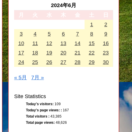
2024年6月
月
火
水
木
金
土
日
1
2
3
4
5
6
7
8
9
10
11
12
13
14
15
16
17
18
19
20
21
22
23
24
25
26
27
28
29
30
« 5月
7月 »
Site Statistics
Today's visitors:
109
Today's page views: :
167
Total visitors :
43,385
Total page views:
48,626