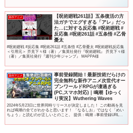
はもちろんのこと、新キャラクターも多数登...
【呪術廻戦261話】五条復活の方
新作アニメ
法ガチでエグすぎる「アレ」だっ
た…に対する反応集 #呪術廻戦 #
反応集 #呪術261話 #五条悟 #乙骨
憂太
#呪術廻戦 #反応集 #呪術261話 #五条悟 #乙骨憂太 #呪術廻戦反応集
＜引用元＞ 芥見下々様（著）／集英社発行『呪術廻戦』 芥見下々様
（著）／集英社発行『週刊少年ジャンプ』 MAPPA様
事前登録開始！最新技術だらけの
新作アニメ
完全無料な新作アニメ次世代オー
プンワールドRPGが凄過ぎる
(PC,スマホ対応)｜鳴潮【ゆっく
り実況】Wuthering Waves
2024年5月23日に世界同時リリースが決定しました！ この動画を見
れば鳴潮の全てがわかると思います！ 「なるしお」ではなく「めい
ちょう」と読むのが正しいとのこと。 提供：鳴潮 ↓事前登録URLは
こちら↓ 今回は開発中のベータテストのため一...