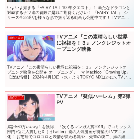
いよいよ始まる『FAIRY TAIL 100年クエスト』！ 新たなドラゴンと
対峙するナツ達の冒険に是非ご期待ください！ 『FAIRY TAIL』 シ
リーズ全328話を様々な形で振り返る動画も公開中です！ TVアニメ
『FAIRY TAIL』...
TVアニメ『この素晴らしい世界
新作アニメ
に祝福を！３』ノンクレジットオ
ープニング映像
TVアニメ『この素晴らしい世界に祝福を！３』 ノンクレジットオー
プニング映像を公開💫 オープニングテーマ Machico「Growing Up」
【放送情報】 2024年4月10日（水）よりTOKYO MXほかにてTVアニ
メ放送開始！ TO...
TVアニメ『疑似ハーレム』第2弾
新作アニメ
PV
累計560万いいね！を獲得、「次くるマンガ大賞2019」でコミックス
部門7位に入賞したX（旧Twitter）発の人気漫画が待望のTVアニメ
化！ お芝居でコロコロと表情が変わる凛や、先輩の瑛二、妹の綾香