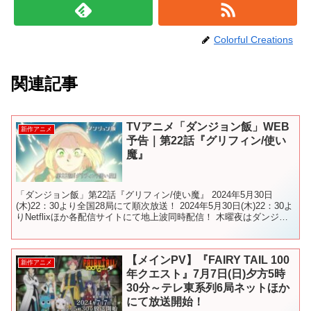
Colorful Creations
関連記事
TVアニメ「ダンジョン飯」WEB
新作アニメ
予告｜第22話『グリフィン/使い
魔』
「ダンジョン飯」第22話『グリフィン/使い魔』 2024年5月30日
(木)22：30より全国28局にて順次放送！ 2024年5月30日(木)22：30よ
りNetflixほか各配信サイトにて地上波同時配信！ 木曜夜はダンジョ
ン飯！🐲🍴 最新情...
【メインPV】『FAIRY TAIL 100
新作アニメ
年クエスト』7月7日(日)夕方5時
30分～テレ東系列6局ネットほか
にて放送開始！