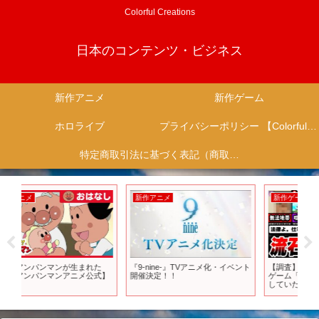
Colorful Creations
日本のコンテンツ・ビジネス
新作アニメ
新作ゲーム
ホロライブ
プライバシーポリシー 【Colorful Creation】
特定商取引法に基づく表記（商取引に関する開示）
新作アニメ
新作ゲーム
新
『9-nine-』TVアニメ化・イベント
【調査】法律の限界を感じた新作
『ロ
】
開催決定！！
ゲーム「キノコ伝説」が闇市と化
ブ
していた件について…W【キノコ
レ
伝説】【クソゲー】【広告のゲー
ム】