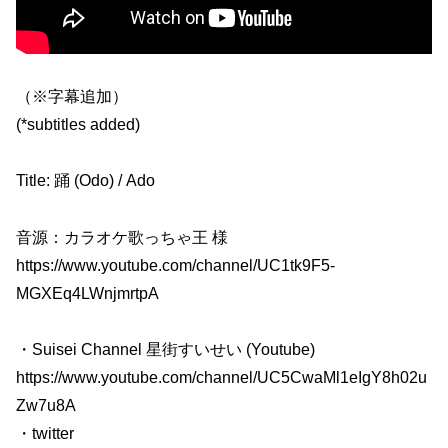
（※字幕追加）
(*subtitles added)
Title: 踊 (Odo) / Ado
音源：カラオケ歌っちゃ王 様
https://www.youtube.com/channel/UC1tk9F5-
MGXEq4LWnjmrtpA
・Suisei Channel 星街すいせい (Youtube)
https://www.youtube.com/channel/UC5CwaMl1eIgY8h02u
Zw7u8A
・twitter