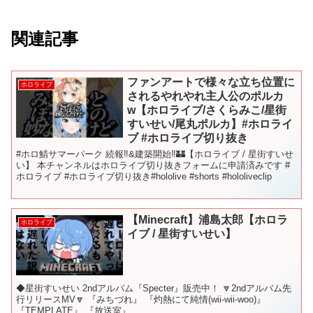
関連記事
ファンアートで様々な立ち位置に
ホロライブ
されるやれやれ主人公のポルカ
w【ホロライブ/さくらみこ/星街
すいせい/尾丸ポルカ】#ホロライ
ブ #ホロライブ切り抜き
#ホロ鯖サマーパーク 続報‼&建築開始‼🏰【ホロライブ / 星街すいせ
い】 本チャンネルはホロライブ切り抜きフォームに申請済みです #
ホロライブ #ホロライブ切り抜き#hololive #shorts #hololiveclip
【Minecraft】浦島太郎【ホロラ
ホロライブ
イブ / 星街すいせい】
◆星街すいせい 2ndアルバム『Specter』販売中！ 🔽2ndアルバム先
行リリースMV🔽 『みちづれ』 『灼熱にて純情(wii-wii-woo)』
『TEMPLATE』 『放送室』