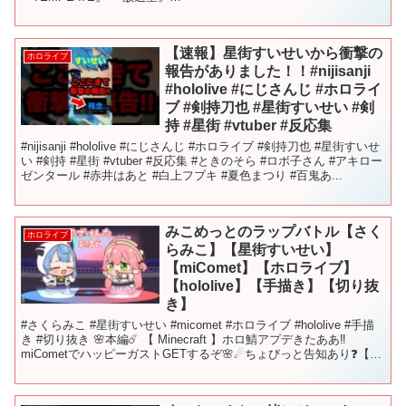
▼▼▼▼▼▼▼▼▼▼▼▼▼▼▼▼▼▼▼▼ 💙CD「スイ...
【速報】星街すいせいから衝撃の
ホロライブ
報告がありました！！#nijisanji
#hololive #にじさんじ #ホロライ
ブ #剣持刀也 #星街すいせい #剣
持 #星街 #vtuber #反応集
#nijisanji #hololive #にじさんじ #ホロライブ #剣持刀也 #星街すいせ
い #剣持 #星街 #vtuber #反応集 #ときのそら #ロボ子さん #アキロー
ゼンタール #赤井はあと #白上フブキ #夏色まつり #百鬼あ...
みこめっとのラップバトル【さく
ホロライブ
らみこ】【星街すいせい】
【miComet】【ホロライブ】
【hololive】【手描き】【切り抜
き】
#さくらみこ #星街すいせい #micomet #ホロライブ #hololive #手描
き #切り抜き 🌸本編☄️ 【 Minecraft 】ホロ鯖アプデきたああ‼
miCometでハッピーガストGETするぞ🌸☄ちょびっと告知あり❓【ホ
ロライ...