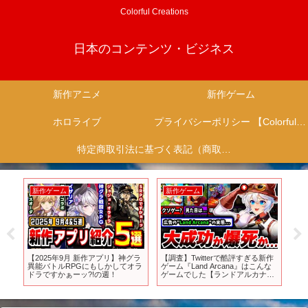
Colorful Creations
日本のコンテンツ・ビジネス
新作アニメ
新作ゲーム
ホロライブ
プライバシーポリシー 【Colorful Creation】
特定商取引法に基づく表記（商取引に関する開示）
新作ゲーム
新作ゲーム
新
でも
【2025年9月 新作アプリ】神グラ
【調査】Twitterで酷評すぎる新作
【
イ
異能バトルRPGにもしかしてオラ
ゲーム『Land Arcana』はこんな
ト
ts
ドラですかぁーッ?!の週！
ゲームでした【ランドアルカナ】
登
【land arcana】【クソゲー】【ソ
音）
シャゲ】【スマホゲーム】【サー
ビス終了】