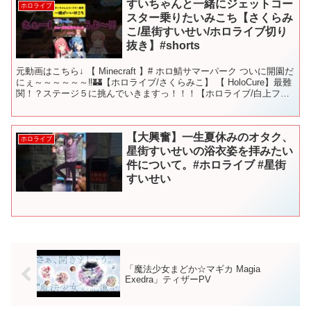
すいちゃんと一緒にジェットコー
ホロライブ
スター乗りたいみこち【さくらみ
こ/星街すいせい/ホロライブ切り
抜き】#shorts
元動画はこちら↓ 【 Minecraft 】# ホロ鯖サマーパーク ついに開園だ
にぇ～～～～～～‼🏰【ホロライブ/さくらみこ】 【 HoloCure】最難
関！？ステージ５に挑んでいきますっ！！！【ホロライブ/白上フブ
キ】 【VRChat】つ...
【大興奮】一生夏休みのオタク、
ホロライブ
星街すいせいの浴衣姿を拝みたい
件について。#ホロライブ #星街
すいせい
「魔法少女まどか☆マギカ Magia
Exedra」ティザーPV