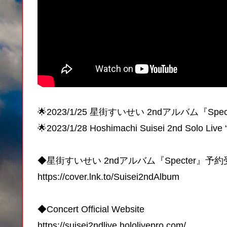
🌟2023/1/25 星街すいせい 2ndアルバム『Spe
🌟2023/1/28 Hoshimachi Suisei 2nd Solo Live
◆星街すいせい 2ndアルバム『Specter』予
https://cover.lnk.to/Suisei2ndAlbum
◆Concert Official Website
https://suisei2ndlive.hololivepro.com/