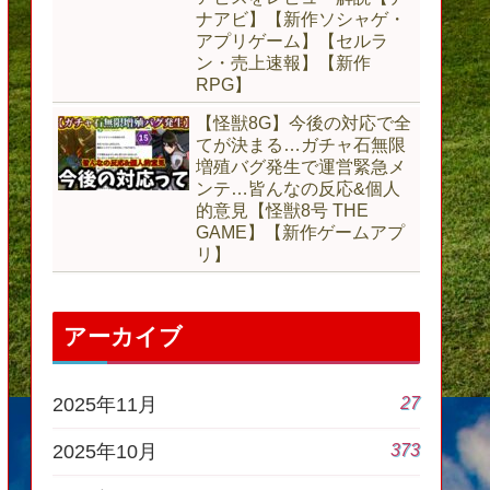
ナアビ】【新作ソシャゲ・
アプリゲーム】【セルラ
ン・売上速報】【新作
RPG】
【怪獣8G】今後の対応で全
てが決まる…ガチャ石無限
増殖バグ発生で運営緊急メ
ンテ…皆んなの反応&個人
的意見【怪獣8号 THE
GAME】【新作ゲームアプ
リ】
アーカイブ
27
2025年11月
373
2025年10月