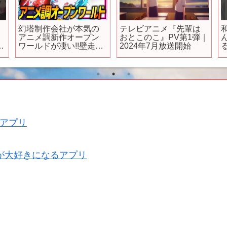
幻塔制作会社が本気の
テレビアニメ『先輩は
ニ
アニメ調新作オープン
おとこのこ』PV第1弾｜
s
ワールドが凄い!!壁走
2024年7月放送開始
6
り・車運転&改造・爽快
バトル・家購入なんで
もできる!!【Neverness
to Everness(NTE)】
#
アプリ
が大好きになるアプリ