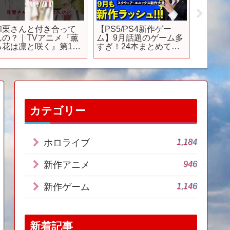
和栗さんと付き合って
【PS5/PS4新作ゲー
【ツイ
んの？｜TVアニメ『薫
ム】9月話題のゲーム多
新PV
る花は凛と咲く』第10
すぎ！24本まとめて紹
衝撃！
話「青い嵐」｜#薫る花
介【おすすめゲームソ
＆チェ
は凛と咲く #中山祥徳 #
フト】
のカッ
井上ほの花 #アニメ
【ツイ
anime
ーランド】
Wonder
カテゴリー
1,184
ホロライブ
946
新作アニメ
1,146
新作ゲーム
新着記事