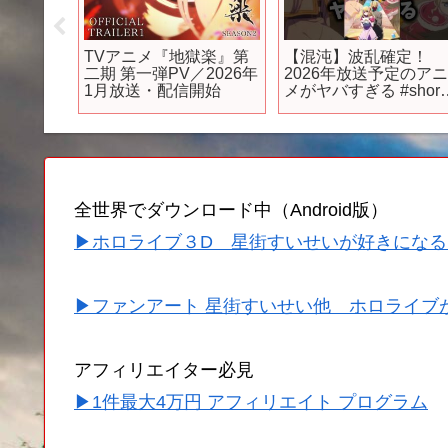
ルZ」完
TVアニメ『地獄楽』第
【混沌】波乱確定！
特報映
二期 第一弾PV／2026年
2026年放送予定のア
1月放送・配信開始
メがヤバすぎる #short
#おすすめアニメ #202
#新作 #続編
全世界でダウンロード中（Android版）
▶ホロライブ３D 星街すいせいが好きになる
▶ファンアート 星街すいせい他 ホロライブ
アフィリエイター必見
▶1件最大4万円 アフィリエイト プログラム