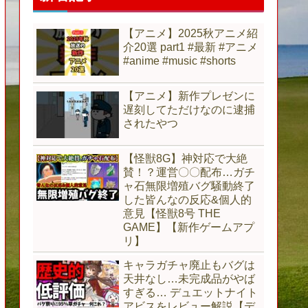
【アニメ】2025秋アニメ紹
介20選 part1 #最新 #アニメ
#anime #music #shorts
【アニメ】新作プレゼンに
遅刻してただけなのに逮捕
されたやつ
【怪獣8G】神対応で大絶
賛！？運営〇〇配布…ガチ
ャ石無限増殖バグ騒動終了
した皆んなの反応&個人的
意見【怪獣8号 THE
GAME】【新作ゲームアプ
リ】
キャラガチャ廃止もバグは
天井なし…未完成品がやば
すぎる… デュエットナイト
アビスをレビュー解説【デ