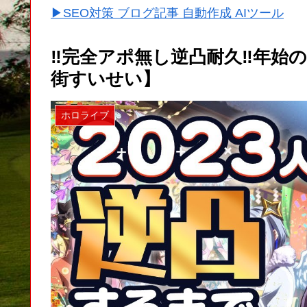
▶SEO対策 ブログ記事 自動作成 AIツール
‼完全アポ無し逆凸耐久‼年始のご
街すいせい】
ホロライブ