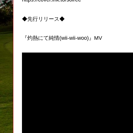
◆先行リリース◆
『灼熱にて純情(wii-wii-woo)』MV