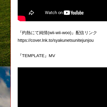
『灼熱にて純情(wii-wii-woo)』配信リンク
https://cover.lnk.to/syakunetsunitejunjou
『TEMPLATE』MV