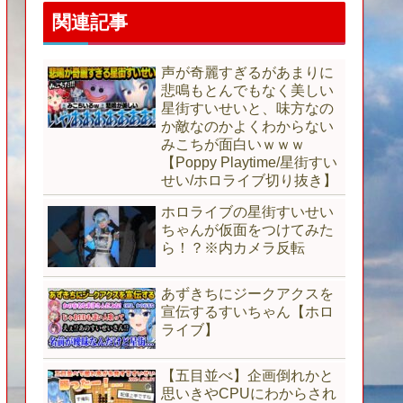
関連記事
声が奇麗すぎるがあまりに
悲鳴もとんでもなく美しい
星街すいせいと、味方なの
か敵なのかよくわからない
みこちが面白いｗｗｗ
【Poppy Playtime/星街すい
せい/ホロライブ切り抜き】
ホロライブの星街すいせい
ちゃんが仮面をつけてみた
ら！？※内カメラ反転
あずきちにジークアクスを
宣伝するすいちゃん【ホロ
ライブ】
【五目並べ】企画倒れかと
思いきやCPUにわからされ