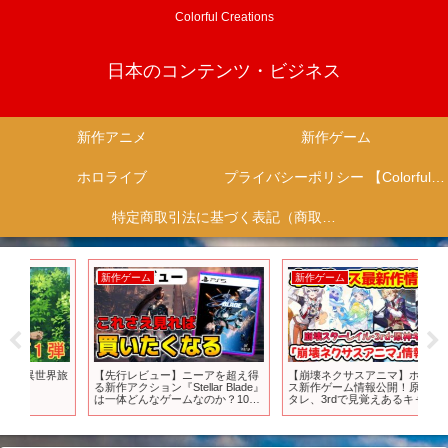
Colorful Creations
日本のコンテンツ・ビジネス
新作アニメ
新作ゲーム
ホロライブ
プライバシーポリシー 【Colorful Creation】
特定商取引法に基づく表記（商取引に関する開示）
新作ゲーム
新作ゲーム
新
界旅
【先行レビュー】ニーアを超え得
【崩壊ネクサスアニマ】ホヨバー
【国
る新作アクション『Stellar Blade』
ス新作ゲーム情報公開！原神、ス
売
は一体どんなゲームなのか？10分
タレ、3rdで見覚えあるキャラ登
す！【
で解説【ステラーブレイド・評
場！リリースは来年6～7月頃か？
っ
価】
#崩壊ネクサスアニマ #ネクサスア
ニマ #ネクサスリンク・テスト