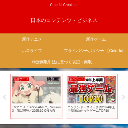
Colorful Creations
日本のコンテンツ・ビジネス
新作アニメ
新作ゲーム
ホロライブ
プライバシーポリシー 【Colorful Creation】
特定商取引法に基づく表記（商取引に関する開示）
新作アニメ
新作ゲーム
新
3月に
TVアニメ『SPY×FAMILY』Season
ニンテンドースイッチの2024年上
【
ご紹
3 第1弾PV／2025.10 ON AIR
半期面白かったゲームTOP10
飯
作プ
ャ
ア