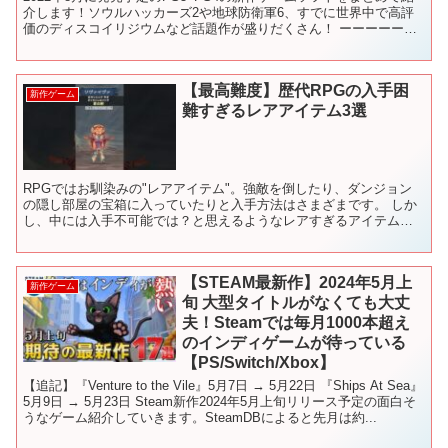
介します！ソウルハッカーズ2や地球防衛軍6、すでに世界中で高評
価のディスコイリジウムなど話題作が盛りだくさん！ ーーーーーー
ーーーーーーーーーーーーーーーーー もくじ 0...
【最高難度】歴代RPGの入手困
新作ゲーム
難すぎるレアアイテム3選
RPGではお馴染みの"レアアイテム"。強敵を倒したり、ダンジョン
の隠し部屋の宝箱に入っていたりと入手方法はさまざまです。 しか
し、中には入手不可能では？と思えるようなレアすぎるアイテム
も…？今回はそんな入手難易度が高すぎるアイテム3選を紹介...
【STEAM最新作】2024年5月上
新作ゲーム
旬 大型タイトルがなくても大丈
夫！Steamでは毎月1000本超え
のインディゲームが待っている
【PS/Switch/Xbox】
【追記】『Venture to the Vile』5月7日 → 5月22日 『Ships At Sea』
5月9日 → 5月23日 Steam新作2024年5月上旬リリース予定の面白そ
うなゲーム紹介していきます。SteamDBによると先月は約...