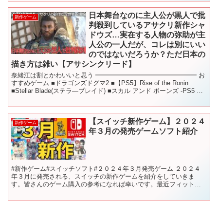
日本舞台なのに主人公が黒人で批
新作ゲーム
判殺到しているアサクリ新作シャ
ドウズ…実在する人物の弥助が主
人公の一人だが、コレは別にいい
のではないだろうか？ただ日本の
描き方は雑い【アサシンクリード】
奈緒江は割とかわいいと思う ━━━━━━━━━━━━━━━━ お
すすめゲーム ■ドラゴンズドグマ2 ■【PS5】Rise of the Ronin
■Stellar Blade(ステラ―ブレイド) ■スカル アンド ボーンズ -PS5 ■
新...
【スイッチ新作ゲーム】２０２４
新作ゲーム
年３月の発売ゲームソフト紹介
#新作ゲーム#スイッチソフト#２０２４年３月発売ゲーム ２０２４
年３月に発売される、スイッチの新作ゲームを紹介をしていきま
す。皆さんのゲーム購入の参考になれば幸いです。最近フィットボ
クシングサボり気味です… 【目次】 00:00 前置き 0...