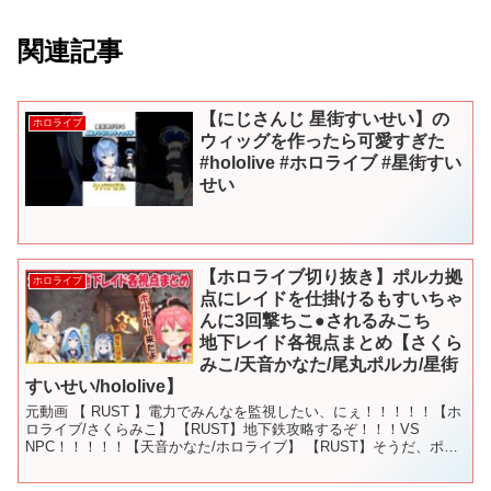
関連記事
【にじさんじ 星街すいせい】の
ホロライブ
ウィッグを作ったら可愛すぎた
#hololive #ホロライブ #星街すい
せい
【ホロライブ切り抜き】ポルカ拠
ホロライブ
点にレイドを仕掛けるもすいちゃ
んに3回撃ちこ●されるみこち
地下レイド各視点まとめ【さくら
みこ/天音かなた/尾丸ポルカ/星街
すいせい/hololive】
元動画 【 RUST 】電力でみんなを監視したい、にぇ！！！！！【ホ
ロライブ/さくらみこ】 【RUST】地下鉄攻略するぞ！！！VS
NPC！！！！！【天音かなた/ホロライブ】 【RUST】そうだ、ポル
カのメンタルケアしてくれる場所をつくろう...