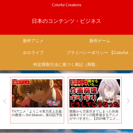
Colorful Creations
日本のコンテンツ・ビジネス
新作アニメ
新作ゲーム
ホロライブ
プライバシーポリシー 【Colorful Creation】
特定商取引法に基づく表記（商取引に関する開示）
新作アニメ
新作アニメ
新
」
TVアニメ「ようこそ実力至上主義
開幕から万策尽きてしまった作画
TOP
の教室へ 3rd Season」第10話予告
崩壊ギリギリの限界過ぎるアニメ
Ove
がヤバすぎた…【2024春アニメ】
【出来損ないと呼ばれた元英雄】
【小説家になろう】