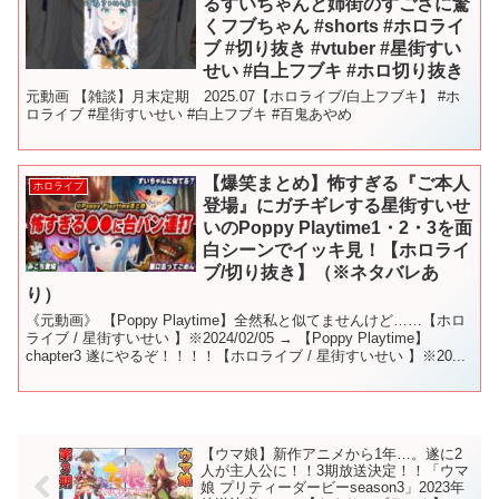
るすいちゃんと姉街のすごさに驚
くフブちゃん #shorts #ホロライ
ブ #切り抜き #vtuber #星街すい
せい #白上フブキ #ホロ切り抜き
元動画 【雑談】月末定期 2025.07【ホロライブ/白上フブキ】 #ホ
ロライブ #星街すいせい #白上フブキ #百鬼あやめ
【爆笑まとめ】怖すぎる『ご本人
ホロライブ
登場』にガチギレする星街すいせ
いのPoppy Playtime1・2・3を面
白シーンでイッキ見！【ホロライ
ブ/切り抜き】（※ネタバレあ
り）
《元動画》 【Poppy Playtime】全然私と似てませんけど……【ホロ
ライブ / 星街すいせい 】※2024/02/05 → 【Poppy Playtime】
chapter3 遂にやるぞ！！！！【ホロライブ / 星街すいせい 】※20...
【ウマ娘】新作アニメから1年…。遂に2
人が主人公に！！3期放送決定！！「ウマ
娘 プリティーダービーseason3」2023年