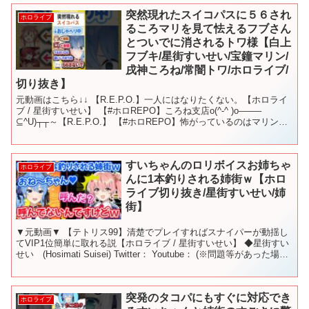
突然現れたスイコパスに５６され
ホロライブ
るころマリを見て怯えるフブさん
とついでに消されるトワ様【白上
フブキ/星街すいせい/宝鐘マリン/
戌神ころね/常闇トワ/ホロライブ/
切り抜き】
元動画はこちら↓↓ 【R.E.P.O.】一人にはなりたくない。【ホロライ
ブ / 星街すいせい】 【#ホロREPO】ころね支店o(^-^ )o——–
⊆^U)┬┬～【R.E.P.O.】 【#ホロREPO】怖がっているのはマリンだ
けなのか？玄人と...
すいちゃんのロリボイスお姉ちゃ
ホロライブ
んに1本釣りされる姉街ｗ【ホロ
ライブ切り抜き/星街すいせい/姉
街】
▼元動画▼ 【テトリス99】清楚でプレイすればスナイパーが動揺し
てVIP1位簡単に取れる説【ホロライブ / 星街すいせい】 ◆星街すい
せい (Hosimati Suisei) Twitter： Youtube： (※問題等があった場合
お手数...
突発のタコパにもすぐに対応でき
ホロライブ