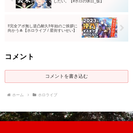
したい。【#ホロの休日_仮】
‼完全アポ無し逆凸耐久‼年始のご挨拶に
向かう🎍【ホロライブ / 星街すいせい】
コメント
コメントを書き込む
ホーム
ホロライブ