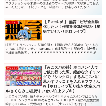
ロダクションから未成年の視聴者の方々へのお願い で検索してお読
みいただくか、 下記リンクをご確認の上、お楽しみください。
【 PlateUp! 】 無言‼ ピザ全自動
ホロライブ
化したい！作業用BGM推奨✨【星
街すいせい / ホロライブ】
映画『#トラペジウム』5/10公開！ 主題歌 #MAISONdes「なんもな
い feat. #星街すいせい , sakuma.」好評配信中！ 配信🎧： MV🎥：
本編冒頭映像🎥： ▼▼▼▼▼▼▼▼▼▼▼▼▼▼▼▼▼▼▼▼ 新曲
『ビビデバ』 ...
【みこスバの絆】ホロメン4人で
ホロライブ
ご飯に行った際、絶妙なタイミン
グで『シンクロ』するみこスバに
思わずツッコミを入れるフブさん
w【ホロライブ切り抜き/大空スバ
ル/さくらみこ/星街すいせい/白上フブキ】
ホロライブの切り抜きチャンネルです!! ※タイムスタンプはこちら
↓↓ 00:00 シンクロ率100%のみこスバw 03:08 サロメ嬢の黒歴史に爆
笑するスバルw ☆元動画はこちら↓↓ 【生スバル】おはすば！：