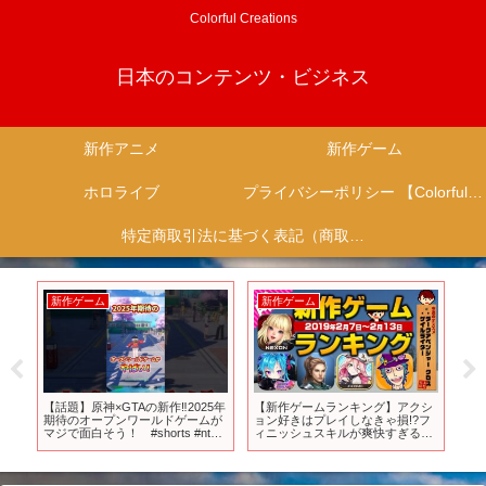
Colorful Creations
日本のコンテンツ・ビジネス
新作アニメ
新作ゲーム
ホロライブ
プライバシーポリシー 【Colorful Creation】
特定商取引法に基づく表記（商取引に関する開示）
新作ゲーム
新作ゲーム
新
5年
【話題】原神×GTAの新作‼2025年
【新作ゲームランキング】アクシ
プリ
!!
期待のオープンワールドゲームが
ョン好きはプレイしなきゃ損!?フ
映
り
マジで面白そう！ #shorts #nte
ィニッシュスキルが爽快すぎる
#nevernesstoeverness
『ダークアベンジャー クロス』が
ランクイン！