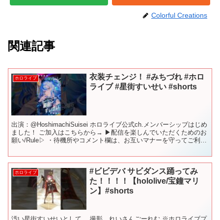
Colorful Creations
関連記事
衣装チェンジ！ #みちづれ #ホロ
ホロライブ
ライブ #星街すいせい #shorts
出演：@HoshimachiSuisei ホロライブ公式ch.メンバーシップはじめ
ました！ ご加入はこちらから→ ▶配信を楽しんでいただくためのお
願い/Rule▷ ・待機所やコメント欄は、お互いマナーを守ってご利用
ください。 ・コメントやス...
#ビビデバ サビダンス踊ってみ
ホロライブ
た！！！！【hololive/宝鐘マリ
ン】#shorts
汚い星街すいせいとして… 撮影…れいさんごーれむ ※ホロライブプ