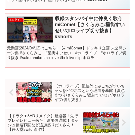
収録スタンバイ中に仲良く歌う
ホロライブ
miComet【さくらみこ/星街すい
せい/ホロライブ切り抜き】
#shorts
元動画(2024/04/12)はこちら↓ 【# miComet】ドッキリ企画 未公開シ
ーン集 #さくらみこ #星街すいせい #ホロライブ #ホロライブ切
り抜き #sakuramiko #hololive #hololiveclip ホロラ...
【ホロライブ】配信外でみこちがすいち
ゃんをビジネスという理由を暴露【夏色
まつり/さくらみこ/星街すいせい/ホロラ
イブ/切り抜き】
【ドラクエ3HDリメイク】超速報！先行
プレイレビュー来た！新要素満載！ダッ
シュ倍速戦闘など追加盛りだくさん！
【任天堂switch新作】