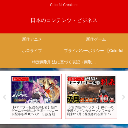
Colorful Creations
日本のコンテンツ・ビジネス
新作アニメ
新作ゲーム
ホロライブ
プライバシーポリシー 【Colorful Creation】
特定商取引法に基づく表記（商取引に関する開示）
新作ゲーム
新作ゲーム
新
【#アバター伝説を刻む者】新作
【7月の新作PSソフト】神ゲーの
日
ゲームを一緒にあそぼ～～✨コー
予感ビンビンなオープンワールド
『B
ド配布も🎁 #アバター伝説を刻む
到来!? 7月に発売される新作PSソ
信
者_VTuber最強決定戦 【 #Vtuber
フトから、ガチでオススメの10本
／ #花代乃メノラ 】
を紹介！【2024年7月、新作情
報、おすすめゲーム情報、ゆっく
り解説】