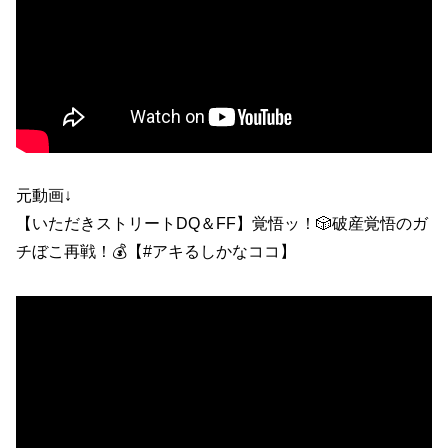
元動画↓
【いただきストリートDQ＆FF】覚悟ッ！🎲破産覚悟のガ
チぼこ再戦！💰【#アキるしかなココ】