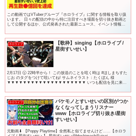
この動画ではVTuberグループ『ホロライブ』に関する情報を取り扱
います。 日々の配信の中から特に注目すべき場面を切り抜き動画と
して公開するほか、公式発表された最新ニュース、イベント情報、
新グッズ情報、反応集などを速報性をもって発信します。...
【歌枠】singing【ホロライブ /
ホロライブ
星街すいせい】
2月17日 🕥 22時半から！ この放送のことを呟く時は #ほしまちすた
じお​​ のタグをつけて呟いてね! サムネイラスト：たくぼん 様
▼▼▼▼▼▼▼▼▼▼▼▼▼▼▼▼▼▼▼▼ いつも配信を見に来て
くれてありがとう✿ みんなが配信をより楽...
バケモノとすいせいの区別がつか
ホロライブ
なくなってしまうリスナー
www【ホロライブ切り抜き/星街
すいせい】
元動画⬇︎ 【Poppy Playtime】全然私と似てませんけど……【ホロラ
イブ / 星街すいせい 】 星街すいせい@HoshimachiSuisei