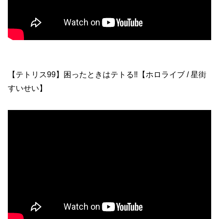
【テトリス99】困ったときはテトる‼【ホロライブ / 星街
すいせい】