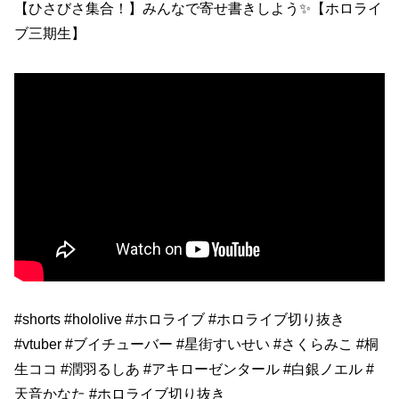
【ひさびさ集合！】みんなで寄せ書きしよう✨【ホロライ
ブ三期生】
#shorts #hololive #ホロライブ #ホロライブ切り抜き
#vtuber #ブイチューバー #星街すいせい #さくらみこ #桐
生ココ #潤羽るしあ #アキローゼンタール #白銀ノエル #
天音かなた #ホロライブ切り抜き