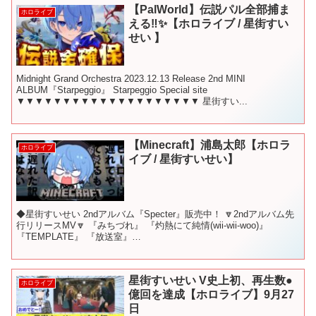
【PalWorld】伝説パル全部捕ま
ホロライブ
える‼✨【ホロライブ / 星街すい
せい 】
Midnight Grand Orchestra 2023.12.13 Release 2nd MINI
ALBUM『Starpeggio』 Starpeggio Special site
▼▼▼▼▼▼▼▼▼▼▼▼▼▼▼▼▼▼▼▼ 星街すい...
【Minecraft】浦島太郎【ホロラ
ホロライブ
イブ / 星街すいせい】
◆星街すいせい 2ndアルバム『Specter』販売中！ 🔽2ndアルバム先
行リリースMV🔽 『みちづれ』 『灼熱にて純情(wii-wii-woo)』
『TEMPLATE』 『放送室』
▼▼▼▼▼▼▼▼▼▼▼▼▼▼▼▼▼▼▼▼ 💙CD「スイ...
星街すいせい V史上初、再生数●
ホロライブ
億回を達成【ホロライブ】9月27
日