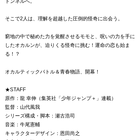
トンネルへ。
そこで2人は、理解を超越した圧倒的怪奇に出会う。
窮地の中で秘めた力を覚醒させるモモと、呪いの力を手に
したオカルンが、迫りくる怪奇に挑む！運命の恋も始ま
る！？
オカルティックバトル＆青春物語、開幕！
★STAFF
原作：龍 幸伸（集英社「少年ジャンプ＋」連載）
監督：山代風我
シリーズ構成・脚本：瀬古浩司
音楽：牛尾憲輔
キャラクターデザイン：恩田尚之