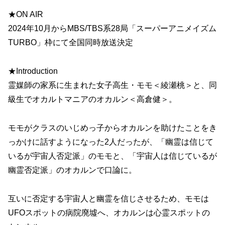
★ON AIR
2024年10月からMBS/TBS系28局「スーパーアニメイズム
TURBO」枠にて全国同時放送決定
★Introduction
霊媒師の家系に生まれた女子高生・モモ＜綾瀬桃＞と、同
級生でオカルトマニアのオカルン＜高倉健＞。
モモがクラスのいじめっ子からオカルンを助けたことをき
っかけに話すようになった2人だったが、「幽霊は信じて
いるが宇宙人否定派」のモモと、「宇宙人は信じているが
幽霊否定派」のオカルンで口論に。
互いに否定する宇宙人と幽霊を信じさせるため、モモは
UFOスポットの病院廃墟へ、オカルンは心霊スポットの