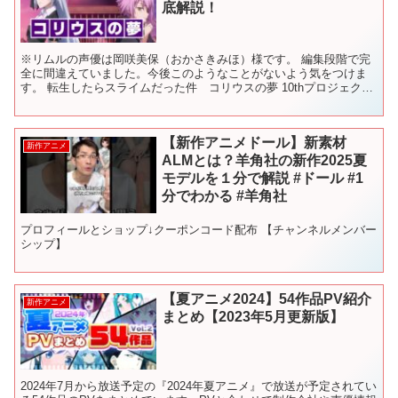
底解説！
※リムルの声優は岡咲美保（おかさきみほ）様です。 編集段階で完
全に間違えていました。今後このようなことがないよう気をつけま
す。 転生したらスライムだった件 コリウスの夢 10thプロジェクト
特設サイト 小説「コリウスの夢」冒頭朗読動画 転ス...
【新作アニメドール】新素材
新作アニメ
ALMとは？羊角社の新作2025夏
モデルを１分で解説 #ドール #1
分でわかる #羊角社
プロフィールとショップ↓クーポンコード配布 【チャンネルメンバー
シップ】
【夏アニメ2024】54作品PV紹介
新作アニメ
まとめ【2023年5月更新版】
2024年7月から放送予定の『2024年夏アニメ』で放送が予定されてい