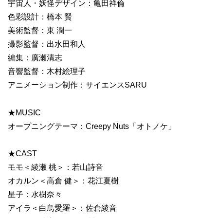
宇宙人・妖怪デザイン：亀田祥倫
色彩設計：橋本 賢
美術監督：東 潤一
撮影監督：出水田和人
編集：廣瀬清志
音響監督：木村絵理子
アニメーション制作：サイエンスSARU
★MUSIC
オープニングテーマ：Creepy Nuts「オトノケ」
★CAST
モモ＜綾瀬 桃＞：若山詩音
オカルン＜高倉 健＞：花江夏樹
星子：水樹奈々
アイラ＜白鳥愛羅＞：佐倉綾音