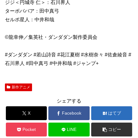
ジジ＜円城寺 仁＞：石川界人
ターボババア：田中真弓
セルポ星人：中井和哉
©龍幸伸／集英社・ダンダダン製作委員会
#ダンダダン #若山詩音 #花江夏樹 #水樹奈々 #佐倉綾音 #
石川界人 #田中真弓 #中井和哉 #ジャンプ+
新作アニメ
シェアする
X
Facebook
はてブ
Pocket
LINE
コピー