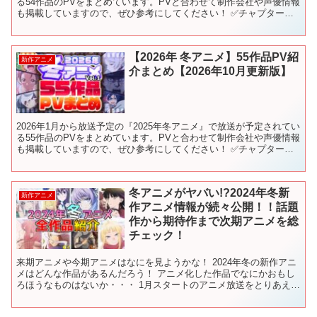
る54作品のPVをまとめています。PVと合わせて制作会社や声優情報
も掲載していますので、ぜひ参考にしてください！ ✅チャプターリ
スト（目次） 0:00 OP 0:05 -...
【2026年 冬アニメ】55作品PV紹
新作アニメ
介まとめ【2026年10月更新版】
2026年1月から放送予定の『2025年冬アニメ』で放送が予定されてい
る55作品のPVをまとめています。PVと合わせて制作会社や声優情報
も掲載していますので、ぜひ参考にしてください！ ✅チャプターリ
スト（目次） 0:00 OP 0:05 -...
冬アニメがヤバい!?2024年冬新
新作アニメ
作アニメ情報が続々公開！！話題
作から期待作まで次期アニメを総
チェック！
来期アニメや今期アニメはなにを見ようかな！ 2024年冬の新作アニ
メはどんな作品があるんだろう！ アニメ化した作品でなにかおもし
ろほうなものはないか・・・ 1月スタートのアニメ放送をとりあえず
全部確認しておきたい！ そんな時にぜひお役立てく...