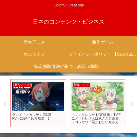
Colorful Creations
日本のコンテンツ・ビジネス
新作アニメ
新作ゲーム
ホロライブ
プライバシーポリシー 【Colorful Creation】
特定商取引法に基づく表記（商取引に関する開示）
新作アニメ
新作アニメ
新
え
アニメ「メカウデ」第3弾
【ノンクレジットOP映像】TVア
【
時間
PV【2024年10月放送！】
ニメ「じいさんばあさん若返る」
本
｜コレサワ「君がおじいちゃんあ
話
たしがおばあちゃん」
解