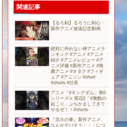
関連記事
【るろ剣】るろうに剣心・
新作アニメ放送記念動画
絶対に外れない神アニメラ
ンキング #アニメ #アニメ
紹介 #アニメレビュー #ア
ニメ評価 #新作アニメ #推
薦アニメ #オタク #フィギ
ュア #アニソン #short
#shorts #社長
アニメ「#キングダム」第6
シリーズ⚔ 第2話「#激動の
起こり」ぶちかましてきて
やるぜ！！#shorts
『北斗の拳』新作アニメ、
なんかヤバそう・・・につ