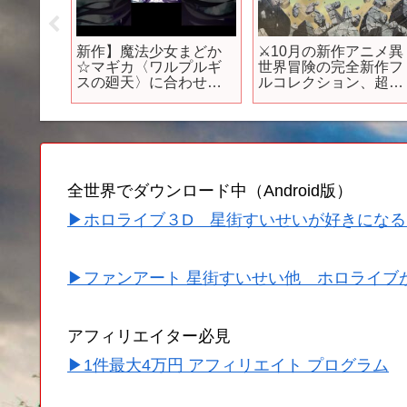
・オン
新作】魔法少女まどか
⚔️10月の新作アニメ異
チュアー
☆マギカ〈ワルプルギ
世界冒険の完全新作フ
』 ティ
スの廻天〉に合わせて
ルコレクション、超大
みた #まどマギ #まどか
量配信中！「ログ・ホ
マギカ
ライズン 円卓崩壊」
全世界でダウンロード中（Android版）
▶ホロライブ３D 星街すいせいが好きになる
▶ファンアート 星街すいせい他 ホロライブ
アフィリエイター必見
▶1件最大4万円 アフィリエイト プログラム