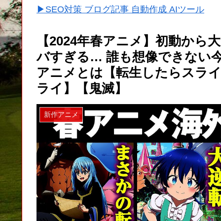
▶SEO対策 ブログ記事 自動作成 AIツール
【2024年春アニメ】初動か
バすぎる… 誰も想像できない
アニメとは【転生したらスラ
ライ】【鬼滅】
新作アニメ