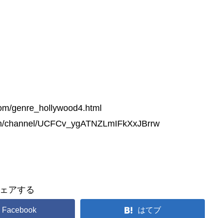
/genre_hollywood4.html
m/channel/UCFCv_ygATNZLmIFkXxJBrrw
ェアする
Facebook
はてブ