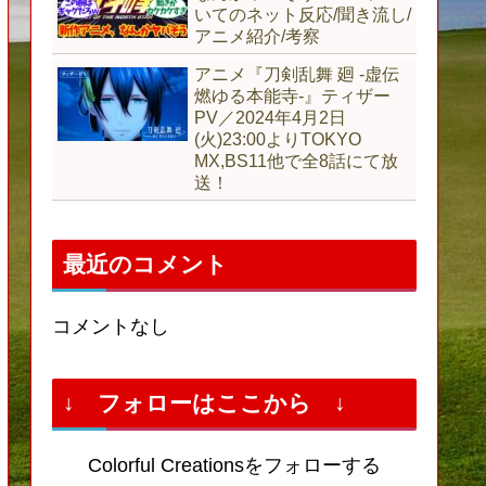
いてのネット反応/聞き流し/
アニメ紹介/考察
アニメ『刀剣乱舞 廻 -虚伝
燃ゆる本能寺-』ティザー
PV／2024年4月2日
(火)23:00よりTOKYO
MX,BS11他で全8話にて放
送！
最近のコメント
コメントなし
↓ フォローはここから ↓
Colorful Creationsをフォローする