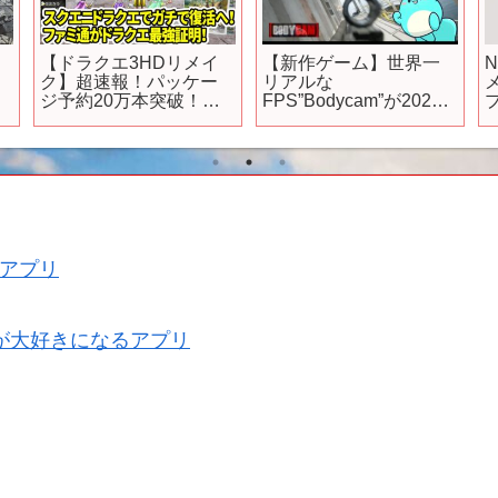
【ドラクエ3HDリメイ
【新作ゲーム】世界一
N
ク】超速報！パッケー
リアルな
ジ予約20万本突破！？
FPS”Bodycam”が2024
プ
スクエニドラクエでガ
年覇権の神ゲーだった
チで復活へ！ファミ通
がドラクエ最強証明！
【任天堂switch2】
アプリ
が大好きになるアプリ