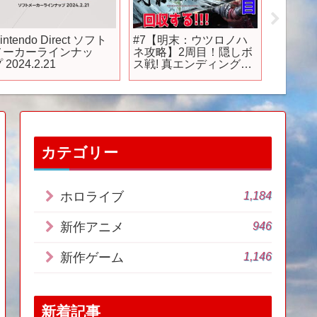
intendo Direct ソフト
#7【明末：ウツロノハ
【Ste
メーカーラインナッ
ネ攻略】2周目！隠しボ
作が全
 2024.2.21
ス戦! 真エンディングま
期待のS
で 新作死にゲー攻略
選+20
【WUCHANG: Fallen
第3週】
Feathers/PS5pro】
カテゴリー
1,184
ホロライブ
946
新作アニメ
1,146
新作ゲーム
新着記事