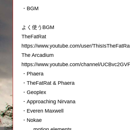
・BGM
よく使うBGM
TheFatRat
https://www.youtube.com/user/ThisIsTheFatRa
The Arcadium
https://www.youtube.com/channel/UCBvc2GV
・Phaera
・TheFatRat & Phaera
・Geoplex
・Approaching Nirvana
・Everen Maxwell
・Nokae
motion elements