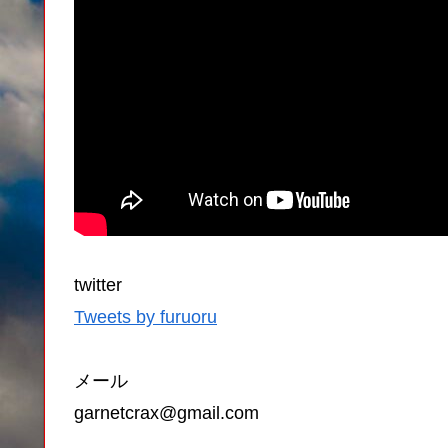
twitter
Tweets by furuoru
メール
garnetcrax@gmail.com