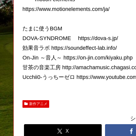
https://www.motionelements.com/ja/
たまに使うBGM
DOVA-SYNDROME https://dova-s.jp/
効果音ラボ https://soundeffect-lab.info/
On-Jin ～音人～ https://on-jin.com/kiyaku.php
甘茶の音楽工房 http://amachamusic.chagasi.com
Ucchii0-うっちーゼロ https://www.youtube.co
新作アニメ
シ
X