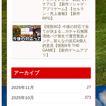
ナアビ】【新作ソシャゲ・
アプリゲーム】【セルラ
ン・売上速報】【新作
RPG】
【怪獣8G】今後の対応で全
てが決まる…ガチャ石無限
増殖バグ発生で運営緊急メ
ンテ…皆んなの反応&個人
的意見【怪獣8号 THE
GAME】【新作ゲームアプ
リ】
アーカイブ
27
2025年11月
373
2025年10月