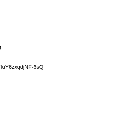
t
FfuY6zxqdjNF-6sQ