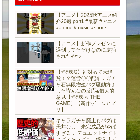
【アニメ】2025秋アニメ紹
介20選 part1 #最新 #アニメ
#anime #music #shorts
【アニメ】新作プレゼンに
遅刻してただけなのに逮捕
されたやつ
【怪獣8G】神対応で大絶
賛！？運営〇〇配布…ガチ
ャ石無限増殖バグ騒動終了
した皆んなの反応&個人的
意見【怪獣8号 THE
GAME】【新作ゲームアプ
リ】
キャラガチャ廃止もバグは
天井なし…未完成品がやば
すぎる… デュエットナイト
アビスをレビュー解説【デ