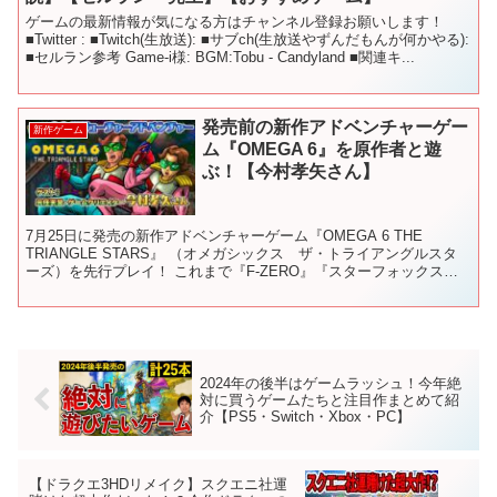
ゲームの最新情報が気になる方はチャンネル登録お願いします！
■Twitter : ■Twitch(生放送): ■サブch(生放送やずんだもんが何かやる):
■セルラン参考 Game-i様: BGM:Tobu - Candyland ■関連キ...
発売前の新作アドベンチャーゲー
新作ゲーム
ム『OMEGA 6』を原作者と遊
ぶ！【今村孝矢さん】
7月25日に発売の新作アドベンチャーゲーム『OMEGA 6 THE
TRIANGLE STARS』 （オメガシックス ザ・トライアングルスタ
ーズ）を先行プレイ！ これまで『F-ZERO』『スターフォックス』
『ゼルダの伝説』シリーズなどに携わ...
2024年の後半はゲームラッシュ！今年絶
対に買うゲームたちと注目作まとめて紹
介【PS5・Switch・Xbox・PC】
【ドラクエ3HDリメイク】スクエニ社運