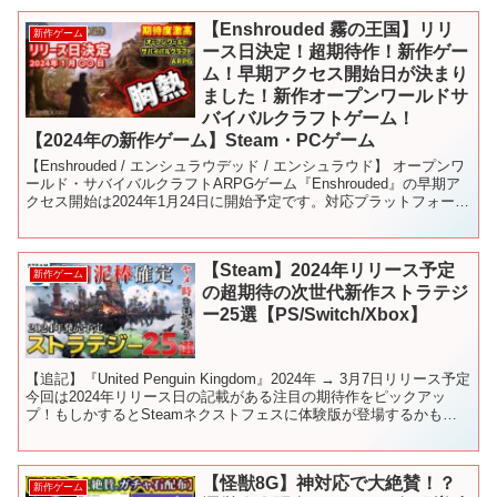
【Enshrouded 霧の王国】リリ
新作ゲーム
ース日決定！超期待作！新作ゲー
ム！早期アクセス開始日が決まり
ました！新作オープンワールドサ
バイバルクラフトゲーム！
【2024年の新作ゲーム】Steam・PCゲーム
【Enshrouded / エンシュラウデッド / エンシュラウド】 オープンワ
ールド・サバイバルクラフトARPGゲーム『Enshrouded』の早期ア
クセス開始は2024年1月24日に開始予定です。対応プラットフォーム
はPC（Steam）...
【Steam】2024年リリース予定
新作ゲーム
の超期待の次世代新作ストラテジ
ー25選【PS/Switch/Xbox】
【追記】『United Penguin Kingdom』2024年 → 3月7日リリース予定
今回は2024年リリース日の記載がある注目の期待作をピックアッ
プ！もしかするとSteamネクストフェスに体験版が登場するかもし
れないので、チェック...
【怪獣8G】神対応で大絶賛！？
新作ゲーム