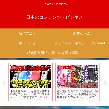
Colorful Creations
日本のコンテンツ・ビジネス
新作アニメ
新作ゲーム
ホロライブ
プライバシーポリシー 【Colorful Creation】
特定商取引法に基づく表記（商取引に関する開示）
新作ゲーム
新作ゲーム
新
題の
【任天堂Switch】なぜ任天堂IPは
色々荒れたヨウテイの評価が出る/
ユ
紹介
最強なのか？ハード新作ソフト爆
新作ゲームがswitch規制されるも
抗
売れ…PSが弱すぎる？【ネットの
規制された方が良いという謎の現
説
反応まとめ】
象が発生/新作ソシャゲがスパイダ
【
ー×GTA等の要素を含み過ぎてる
がガチャ無しでソシャゲ界隈どう
なる