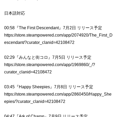
日本語対応
00:58『The First Descendant』7月2日 リリース予定
https://store.steampowered.com/app/2074920/The_First_D
escendant/?curator_clanid=42108472
02:29『みんなと街コロ』7月5日 リリース予定
https://store.steampowered.com/app/1969860/_/?
curator_clanid=42108472
03:45『Happy Sheepies』7月8日 リリース予定
https://store.steampowered.com/app/2860450/Happy_She
epies/?curator_clanid=42108472
04:47『Ark of Charon』7月9日 リリース予定