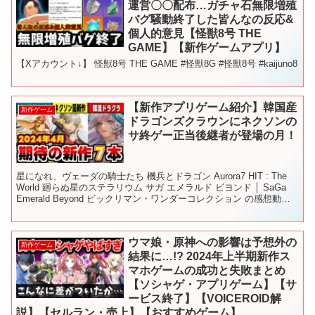
運営〇〇配布…ガチャ石無限増殖
バグ騒動終了した皆んなの反応&
個人的意見【怪獣8号 THE
GAME】【新作ゲームアプリ】
【Xアカウント↓】 怪獣8号 THE GAME #怪獣8G #怪獣8号 #kaijuno8
【新作アプリゲーム紹介】韓国産
新作ゲーム
ドラゴンズクラウンにネクソンの
サ終ゲー正当後継者が登場の月！
星になれ、ヴェーダの騎士たち 機兵とドラゴン Aurora7 HIT : The
World 廻らぬ星のステラリウム サガ エメラルド ビヨンド │ SaGa
Emerald Beyond ビックリマン・ワンダーコレクション の感想動画
です...
ウマ娘・原神への影響は予想外の
新作ゲーム
結果に…!? 2024年上半期新作ス
マホゲームの成功と失敗まとめ
【ソシャゲ・アプリゲーム】【サ
ービス終了】【VOICEROID解
説】【セルラン・売上】【おすすめゲーム】