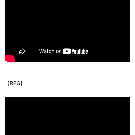
【RPG】