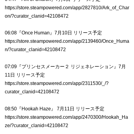
https://store.steampowered.com/app/2827810/Ark_of_Char
on/?curator_clanid=42108472
06:08『Once Human』7月10日 リリース予定
https://store.steampowered.com/app/2139460/Once_Huma
n/?curator_clanid=42108472
07:09『プリンセスメーカー２ リジェネレーション』7月
11日 リリース予定
https://store.steampowered.com/app/2311530/_/?
curator_clanid=42108472
08:50『Hookah Haze』 7月11日 リリース予定
https://store.steampowered.com/app/2470300/Hookah_Ha
ze/?curator_clanid=42108472