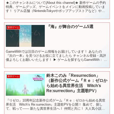
★このチャンネルについて(About this channel)★ 新作ゲームの予約
特典、ゲームグッズ、ゲームイベントをメインに動画投稿していま
す！ リアル店舗（NintendoTokyoやポップアップストアなど）やイ
ベントの動画をお届けし...
『海』が舞台のゲーム5選
新作ゲーム
GameWithでは注目のゲーム情報をお届けしています！ あなたの
『次の一本』を見つけるお役に立てましたら チャンネル登録・高評
価よろしくお願いいたします！ ▶ ゲームを探すならGameWith： ※
当動画ではゲーム紹介のために各タイトルの...
鈴木このみ「Resurrection」
新作ゲーム
（新作公式ゲーム『Ｒｅ：ゼロか
ら始める異世界生活 Witch’s
Re:surrection』主題歌PV）
『リゼロ』10周年記念新作公式ゲーム『Ｒｅ：ゼロから始める異世
界生活 Witch’s Re:surrection』主題歌PVを公開！ 集めて、探し
て、戦って―― 新たな異世界生活へ！ 仲間と共に！ 大人気小説
『Ｒｅ：ゼロから始める異世界生活...