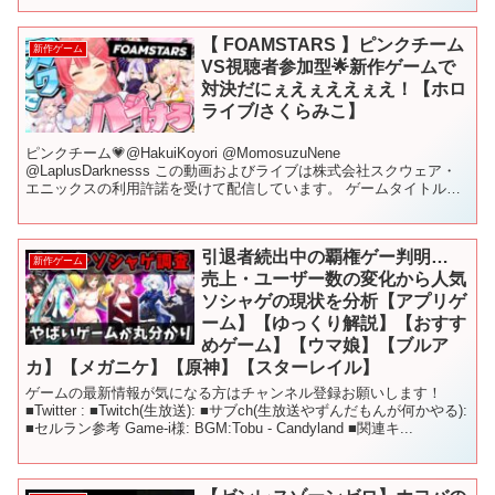
【 FOAMSTARS 】ピンクチーム
新作ゲーム
VS視聴者参加型🌟新作ゲームで
対決だにぇえぇええぇえ！【ホロ
ライブ/さくらみこ】
ピンクチーム💗@HakuiKoyori @MomosuzuNene
@LaplusDarknesss この動画およびライブは株式会社スクウェア・
エニックスの利用許諾を受けて配信しています。 ゲームタイトル：
『FOAMSTARS』（フォームス...
引退者続出中の覇権ゲー判明…
新作ゲーム
売上・ユーザー数の変化から人気
ソシャゲの現状を分析【アプリゲ
ーム】【ゆっくり解説】【おすす
めゲーム】【ウマ娘】【ブルア
カ】【メガニケ】【原神】【スターレイル】
ゲームの最新情報が気になる方はチャンネル登録お願いします！
■Twitter : ■Twitch(生放送): ■サブch(生放送やずんだもんが何かやる):
■セルラン参考 Game-i様: BGM:Tobu - Candyland ■関連キ...