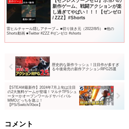
【ゼンレスゾーンゼロ】ホヨバの
新作ゲーム
新作ゲーム、戦闘アクションが楽
し過ぎてやばい！！！【ゼンゼロ
/ ZZZ】#Shorts
雷ヒルチャール隠しアチーブ→ ■切り抜き元（2022/8/5） ■他の
Shorts動画 ■Twitter #ZZZ #ゼンゼロ #shorts
歴史的な新作ラッシュ！注目作が多すぎ
る今後発売の新作アクションRPG25選
【STEAM最新作】2024年7月上旬は注目
の2大無料ゲームが登場！マルチTPSシュ
ーターかオープンワールドサバイバル
MMOどっちを遊ぶ！
【PS/Switch/Xbox】
コメント