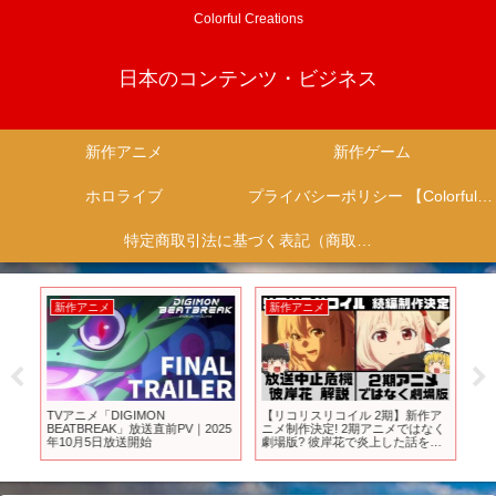
Colorful Creations
日本のコンテンツ・ビジネス
新作アニメ
新作ゲーム
ホロライブ
プライバシーポリシー 【Colorful Creation】
特定商取引法に基づく表記（商取引に関する開示）
新作アニメ
新作アニメ
新
豊作
TVアニメ「DIGIMON
【リコリスリコイル 2期】新作ア
新
ン
BEATBREAK」放送直前PV｜2025
ニメ制作決定! 2期アニメではなく
た
ぎ
年10月5日放送開始
劇場版? 彼岸花で炎上した話を
告｜
の
【ゆっくり解説】
放
職転