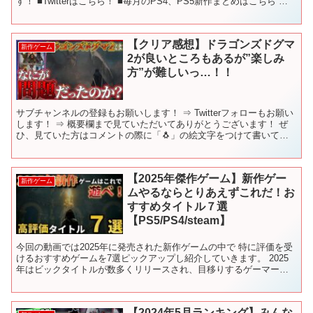
す！ ■Twitterはこちら！ ■毎月のPS4、PS5新作まとめはこちら 〇
使用しているBGM - - -...
【クリア感想】ドラゴンズドグマ
新作ゲーム
2が良いところもあるが”楽しみ
方”が難しいっ…！！
サブチャンネルの登録もお願いします！ ⇒ Twitterフォローもお願い
します！ ⇒ 概要欄まで見ていただいてありがとうございます！ ぜ
ひ、見ていた方はコメントの際に「🐧」の絵文字をつけて書いてい
ただけると、「見てくれているんだな☺️」と幸...
【2025年傑作ゲーム】新作ゲー
新作ゲーム
ムやるならとりあえずこれだ！お
すすめタイトル７選
【PS5/PS4/steam】
今回の動画では2025年に発売された新作ゲームの中で 特に評価を受
けるおすすめゲームを7選ピックアップし紹介していきます。 2025
年はビックタイトルが数多くリリースされ、目移りするゲーマーも
少なくないのではないかと思いますが 是非動画を参...
【2024年5月ランキング】みんな