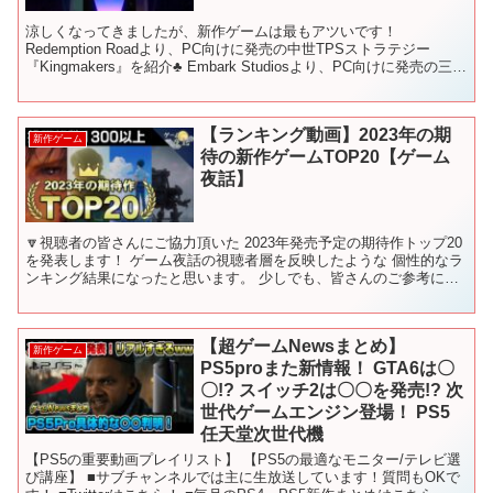
涼しくなってきましたが、新作ゲームは最もアツいです！
Redemption Roadより、PC向けに発売の中世TPSストラテジー
『Kingmakers』を紹介♣ Embark Studiosより、PC向けに発売の三人
称脱出シューター『ARC...
【ランキング動画】2023年の期
新作ゲーム
待の新作ゲームTOP20【ゲーム
夜話】
🔽視聴者の皆さんにご協力頂いた 2023年発売予定の期待作トップ20
を発表します！ ゲーム夜話の視聴者層を反映したような 個性的なラ
ンキング結果になったと思います。 少しでも、皆さんのご参考にな
れば幸いです。 それにしても、こんなに沢山の注...
【超ゲームNewsまとめ】
新作ゲーム
PS5proまた新情報！ GTA6は〇
〇!? スイッチ2は〇〇を発売!? 次
世代ゲームエンジン登場！ PS5
任天堂次世代機
【PS5の重要動画プレイリスト】 【PS5の最適なモニター/テレビ選
び講座】 ■サブチャンネルでは主に生放送しています！質問もOKで