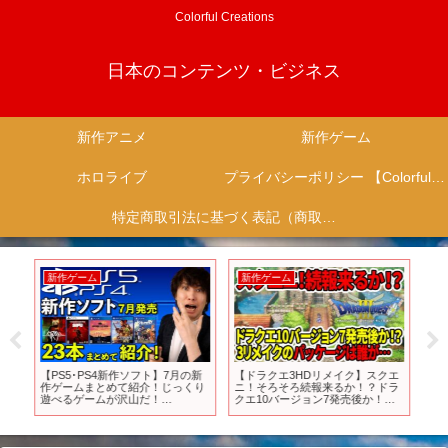
Colorful Creations
日本のコンテンツ・ビジネス
新作アニメ
新作ゲーム
ホロライブ
プライバシーポリシー 【Colorful Creation】
特定商取引法に基づく表記（商取引に関する開示）
新作ゲーム
新作ゲーム
新
最
【PS5･PS4新作ソフト】7月の新
【ドラクエ3HDリメイク】スクエ
【本
周年
作ゲームまとめて紹介！じっくり
ニ！そろそろ続報来るか！？ドラ
ァブ
遊べるゲームが沢山だ！
クエ10バージョン7発売後か！？3
り
【PlayStation】
リメイクのパッケージイラストは
送開
誰が…