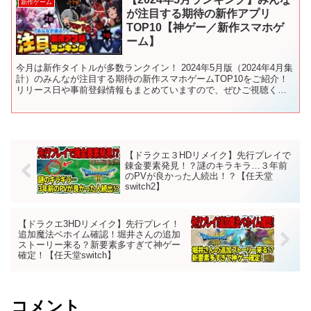
新作ゲーム
が注目する期待の新作アプリ
TOP10【神ゲー／新作スマホゲ
ーム】
今月は新作タイトルが多数ランクイン！ 2024年5月版（2024年4月集
計）のみんなが注目する期待の新作スマホゲームTOP10をご紹介！
リリース日や事前登録情報もまとめていますので、ぜひご視聴くだ
さい！ ✅新作スマホゲームの最新情報やリリ...
【ドラクエ３HDリメイク】先行プレイで
錬金要素発見！？謎のキラキラ…３年前
のPVが良かった人続出！？【任天堂
switch2】
【ドラクエ3HDリメイク】先行プレイ！
追加魔法ベホイム確認！堀井さんの追加
ストーリー来る？新要素多すぎて神ゲー
確定！【任天堂switch】
コメント