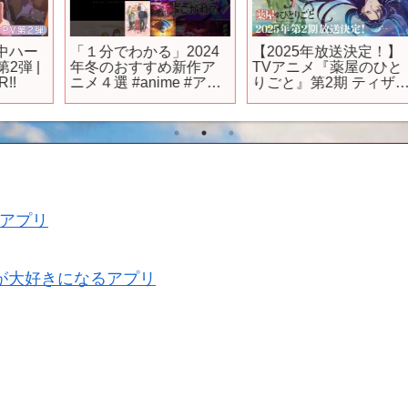
ー
「１分でわかる」2024
【2025年放送決定！】
2
|
年冬のおすすめ新作ア
TVアニメ『薬屋のひと
ニメ４選 #anime #アニ
りごと』第2期 ティザー
ア
メ
PV
め
アプリ
が大好きになるアプリ