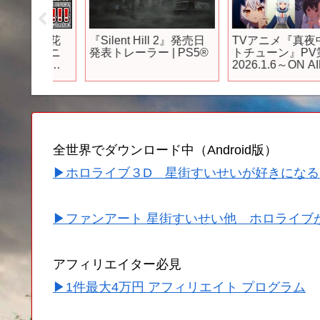
分の花
『Silent Hill 2』発売日
TVアニメ『真夜中ハ
作アニ
発表トレーラー | PS5®
トチューン』PV第2弾 
五等分
2026.1.6～ON AIR!!
わらね
！！
】
全世界でダウンロード中（Android版）
▶ホロライブ３D 星街すいせいが好きになる
▶ファンアート 星街すいせい他 ホロライブ
アフィリエイター必見
▶1件最大4万円 アフィリエイト プログラム