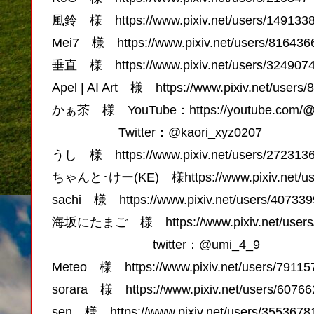
風鈴 様 https://www.pixiv.net/users/149133
Mei7 様 https://www.pixiv.net/users/816436
垂直 様 https://www.pixiv.net/users/324907
Apel | AI Art 様 https://www.pixiv.net/users
かぁ茶 様 YouTube：https://youtube.com/@
Twitter：@kaori_xyz0207
うし 様 https://www.pixiv.net/users/272313
ちゃんと･けー(KE) 様https://www.pixiv.net/us
sachi 様 https://www.pixiv.net/users/407339
海坂にたまご 様 https://www.pixiv.net/users
twitter：@umi_4_9
Meteo 様 https://www.pixiv.net/users/79115
sorara 様 https://www.pixiv.net/users/6076
sen 様 https://www.pixiv.net/users/3553678