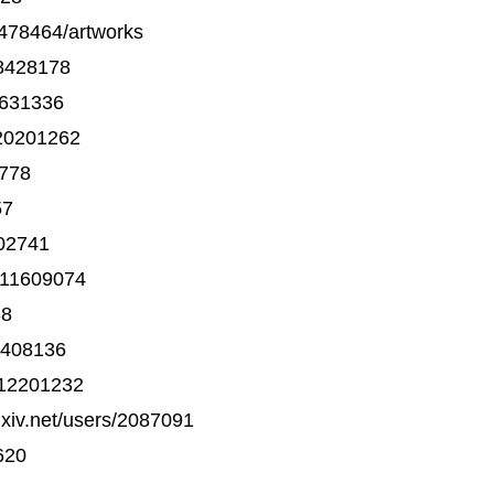
478464/artworks
/8428178
2631336
/20201262
6778
57
02741
/11609074
88
5408136
/12201232
net/users/2087091
620