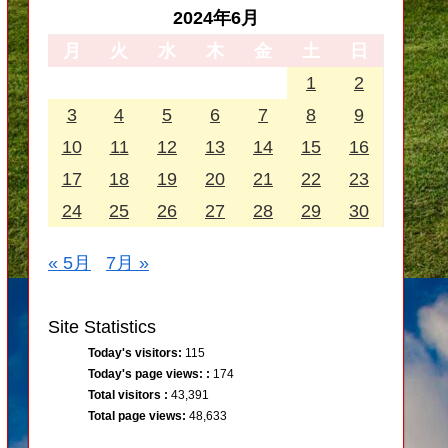
2024年6月
月
火
水
木
金
土
日
1
2
3
4
5
6
7
8
9
10
11
12
13
14
15
16
17
18
19
20
21
22
23
24
25
26
27
28
29
30
« 5月
7月 »
Site Statistics
Today's visitors:
115
Today's page views: :
174
Total visitors :
43,391
Total page views:
48,633