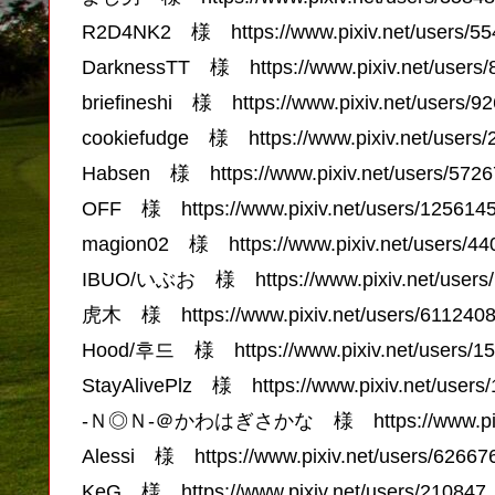
R2D4NK2 様 https://www.pixiv.net/users/55
DarknessTT 様 https://www.pixiv.net/users
briefineshi 様 https://www.pixiv.net/users/9
cookiefudge 様 https://www.pixiv.net/users
Habsen 様 https://www.pixiv.net/users/572
OFF 様 https://www.pixiv.net/users/125614
magion02 様 https://www.pixiv.net/users/44
IBUO/いぶお 様 https://www.pixiv.net/users
虎木 様 https://www.pixiv.net/users/611240
Hood/후드 様 https://www.pixiv.net/users/1
StayAlivePlz 様 https://www.pixiv.net/users
-Ｎ◎Ｎ-＠かわはぎさかな 様 https://www.pixiv.
Alessi 様 https://www.pixiv.net/users/62667
KeG 様 https://www.pixiv.net/users/210847