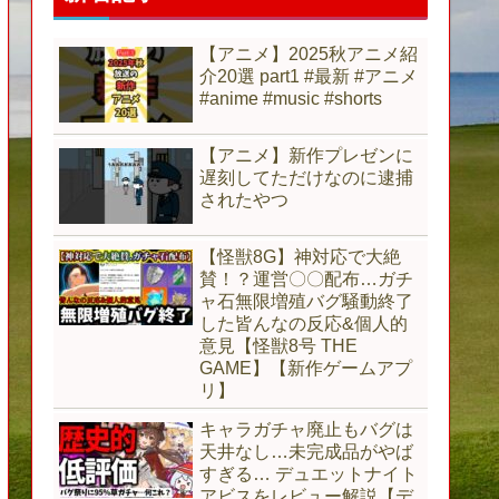
【アニメ】2025秋アニメ紹
介20選 part1 #最新 #アニメ
#anime #music #shorts
【アニメ】新作プレゼンに
遅刻してただけなのに逮捕
されたやつ
【怪獣8G】神対応で大絶
賛！？運営〇〇配布…ガチ
ャ石無限増殖バグ騒動終了
した皆んなの反応&個人的
意見【怪獣8号 THE
GAME】【新作ゲームアプ
リ】
キャラガチャ廃止もバグは
天井なし…未完成品がやば
すぎる… デュエットナイト
アビスをレビュー解説【デ