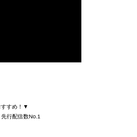
おすすめ！▼
行配信数No.1
！