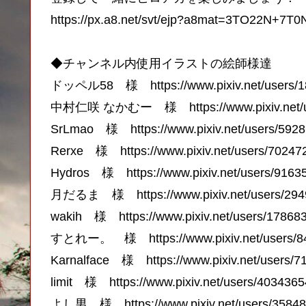
https://px.a8.net/svt/ejp?a8mat=3TO22N+
◆チャンネル内使用イラストの絵師様達
ドッペル58 様 https://www.pixiv.net/users/1
中村仁咲 なかむー 様 https://www.pixiv.net/u
SrLmao 様 https://www.pixiv.net/users/592
Rerxe 様 https://www.pixiv.net/users/70247
Hydros 様 https://www.pixiv.net/users/9163
月だるま 様 https://www.pixiv.net/users/294
wakih 様 https://www.pixiv.net/users/17868
すとれー。 様 https://www.pixiv.net/users/8
Karnalface 様 https://www.pixiv.net/users/7
limit 様 https://www.pixiv.net/users/4034365
よし男 様 https://www.pixiv.net/users/3584