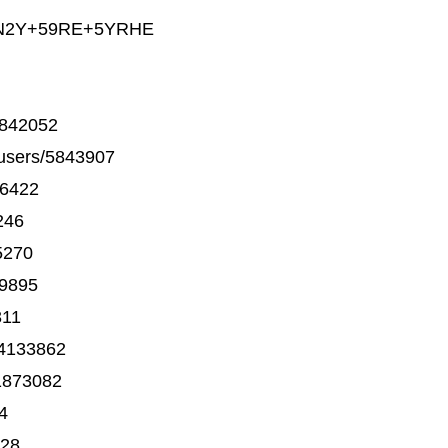
7T0N2Y+59RE+5YRHE
842052
sers/5843907
86422
246
5270
9895
311
4133862
1873082
4
828