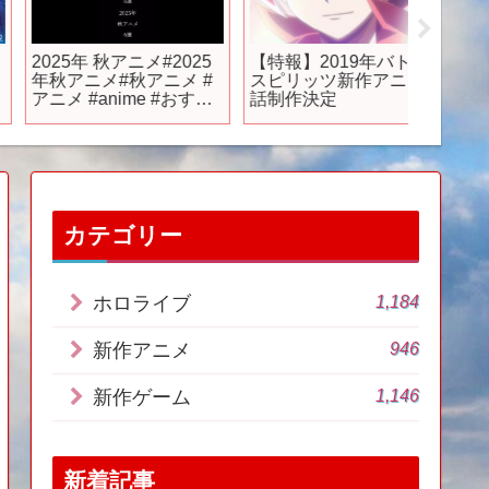
025年 秋アニメ#2025
【特報】2019年バトル
『薬屋
年秋アニメ#秋アニメ #
スピリッツ新作アニメ3
ミニア
ニメ #anime #おすす
話制作決定
とりごと
 #fyp
週土曜2
レビ系
送！】
カテゴリー
1,184
ホロライブ
946
新作アニメ
1,146
新作ゲーム
新着記事