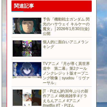
関連記事
予告『機動戦士ガンダム 閃
光のハサウェイ キルケーの
魔女』│2026年1月30日(金)
公開
個人的に面白いアニメラン
キング
TVアニメ『月が導く異世界
道中 第二幕』第2クール
ノンクレジット版オープニ
ング映像｜syudou「リヴァ
ーサル」
[T・Pぼん]約30年ぶりの新
作アニメ #映画雑学 #ドラ
えもんアニメ #アニメ
#netflix #T・Pぼん