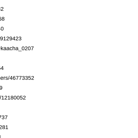
82
68
40
/89129423
kaacha_0207
64
ers/46773352
9
/12180052
737
6281
1