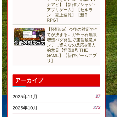
ナアビ】【新作ソシャゲ・
アプリゲーム】【セルラ
ン・売上速報】【新作
RPG】
【怪獣8G】今後の対応で全
てが決まる…ガチャ石無限
増殖バグ発生で運営緊急メ
ンテ…皆んなの反応&個人
的意見【怪獣8号 THE
GAME】【新作ゲームアプ
リ】
アーカイブ
27
2025年11月
373
2025年10月