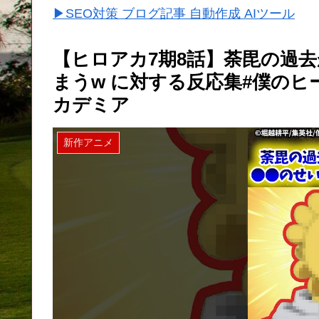
▶SEO対策 ブログ記事 自動作成 AIツール
【ヒロアカ7期8話】荼毘の過
まうw に対する反応集#僕のヒ
カデミア
新作アニメ