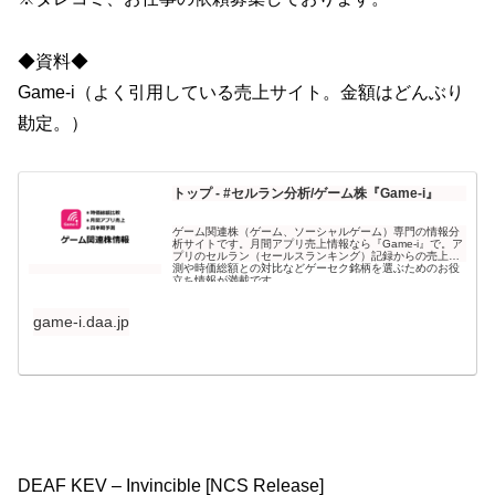
◆資料◆
Game-i（よく引用している売上サイト。金額はどんぶり
勘定。）
トップ - #セルラン分析/ゲーム株『Game-i』
ゲーム関連株（ゲーム、ソーシャルゲーム）専門の情報分
析サイトです。月間アプリ売上情報なら『Game-i』で。ア
プリのセルラン（セールスランキング）記録からの売上予
測や時価総額との対比などゲーセク銘柄を選ぶためのお役
立ち情報が満載です。
game-i.daa.jp
DEAF KEV – Invincible [NCS Release]