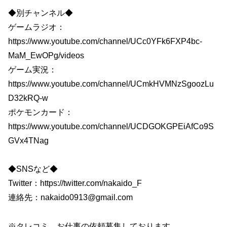
◆別チャンネル◆
ゲームラジオ：
https://www.youtube.com/channel/UCc0YFk6FXP4bc-
MaM_EwOPg/videos
ゲーム実況：
https://www.youtube.com/channel/UCmkHVMNzSgoozLu
D32kRQ-w
ポケモンカード：
https://www.youtube.com/channel/UCDGOKGPEiAfCo9S
GVx4TNag
◆SNSなど◆
Twitter：https://twitter.com/nakaido_F​
連絡先：nakaido0913@gmail.com
※タレコミ、お仕事の依頼募集しております。