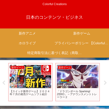
Colorful Creations
日本のコンテンツ・ビジネス
新作アニメ
新作ゲーム
ホロライブ
プライバシーポリシー 【Colorful Creation】
特定商取引法に基づく表記（商取引に関する開示）
新作ゲーム
新作ゲーム
新
【スイッチ新作ゲーム】２０２４
「ドラゴンボール Sparking!
超
トバ
年７月の発売ゲームソフト紹介
ZERO」 – アナウンスメントトレ
れた
ーラー２
シ
いが
な
【風