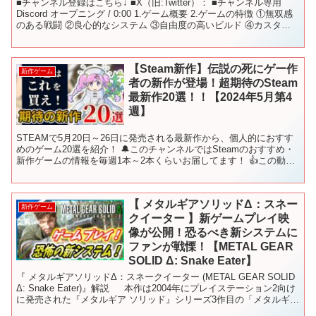
■チャンネル登録はこちら↓ ■X（旧:Twitter）： ■チャンネル専用
Discord オープニング / 0:00 1.ゲーム概要 2.ゲームの特徴 ①無双感
のある戦闘 ②良心的なシステム ③自由度の高いビルド ④カスタマ
イズ要素 3.注...
【Steam新作】伝説の死にゲー作
新作ゲーム
者の新作が登場！超期待のSteam
最新作20選！！【2024年5月第4
週】
STEAMで5月20日～26日に発売される最新作から、個人的におすす
めのゲーム20選を紹介！ 🔔このチャンネルではSteamのおすすめ・
新作ゲームの情報を毎週1本～2本くらいお届してます！ 👍この動画
が役に立ったらグッドボタンをお願いします...
【 メタルギアソリッドΔ：スネー
新作ゲーム
クイーター 】新ゲームプレイ映
像が公開！恐るべき新システムに
ファンが戦慄！【METAL GEAR
SOLID Δ: Snake Eater】
『 メタルギアソリッドΔ：スネークイーター (METAL GEAR SOLID
Δ: Snake Eater)』解説 本作は2004年にプレイステーション2向け
に発売された『メタルギア ソリッド』シリーズ3作目の「メタルギア
ソリッド ...