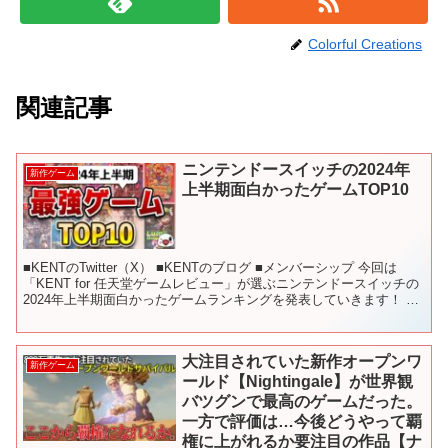
Colorful Creations
関連記事
ニンテンドースイッチの2024年
新作ゲーム
上半期面白かったゲームTOP10
■KENTのTwitter（X） ■KENTのブログ ■メンバーシップ 今回は
「KENT for 任天堂ゲームレビュー」が選ぶニンテンドースイッチの
2024年上半期面白かったゲームランキングを発表していきます！ 特
に上位のタイトルはめちゃく...
大注目されていた新作オープンワ
新作ゲーム
ールド【Nightingale】が世界観
バツグンで最高のゲームだった。
一方で評価は…今後どうやって覇
権に上がれるか要注目の作品【ナ