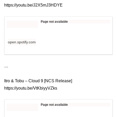
https://youtu.be/J2X5mJ3HDYE​
Page not available
open.spotify.com
​…
Itro & Tobu – Cloud 9 [NCS Release]
https://youtu.be/VtKbiyyVZks​
Page not available