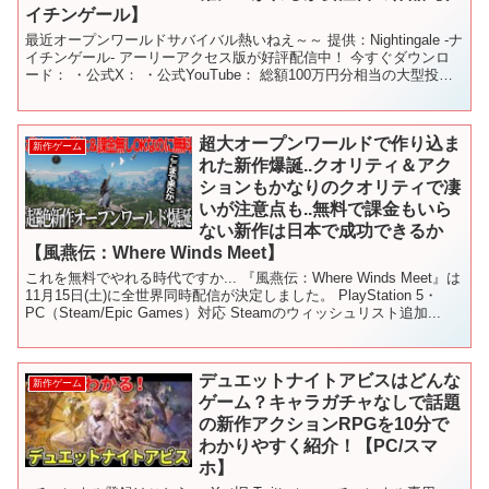
イチンゲール】
最近オープンワールドサバイバル熱いねえ～～ 提供：Nightingale -ナ
イチンゲール- アーリーアクセス版が好評配信中！ 今すぐダウンロ
ード： ・公式X： ・公式YouTube： 総額100万円分相当の大型投稿
キャンペーン「ナイチンゲ...
超大オープンワールドで作り込ま
新作ゲーム
れた新作爆誕..クオリティ＆アク
ションもかなりのクオリティで凄
いが注意点も..無料で課金もいら
ない新作は日本で成功できるか
【風燕伝：Where Winds Meet】
これを無料でやれる時代ですか... 『風燕伝：Where Winds Meet』は
11月15日(土)に全世界同時配信が決定しました。 PlayStation 5・
PC（Steam/Epic Games）対応 Steamのウィッシュリスト追加...
デュエットナイトアビスはどんな
新作ゲーム
ゲーム？キャラガチャなしで話題
の新作アクションRPGを10分で
わかりやすく紹介！【PC/スマ
ホ】