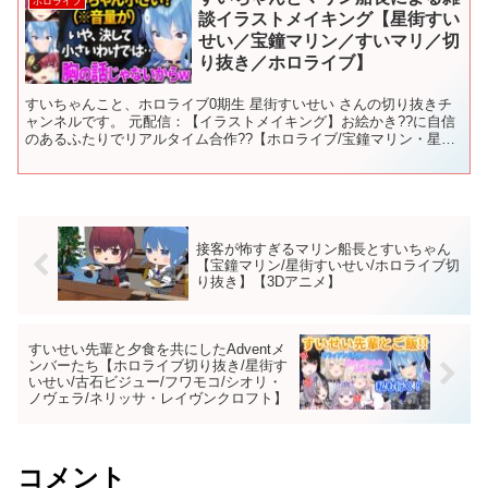
ホロライブ
談イラストメイキング【星街すい
せい／宝鐘マリン／すいマリ／切
り抜き／ホロライブ】
すいちゃんこと、ホロライブ0期生 星街すいせい さんの切り抜きチ
ャンネルです。 元配信：【イラストメイキング】お絵かき??に自信
のあるふたりでリアルタイム合作??【ホロライブ/宝鐘マリン・星街
すいせい】 ※2020/01/09の配信の切り抜...
接客が怖すぎるマリン船長とすいちゃん
【宝鐘マリン/星街すいせい/ホロライブ切
り抜き】【3Dアニメ】
すいせい先輩と夕食を共にしたAdventメ
ンバーたち【ホロライブ切り抜き/星街す
いせい/古石ビジュー/フワモコ/シオリ・
ノヴェラ/ネリッサ・レイヴンクロフト】
コメント