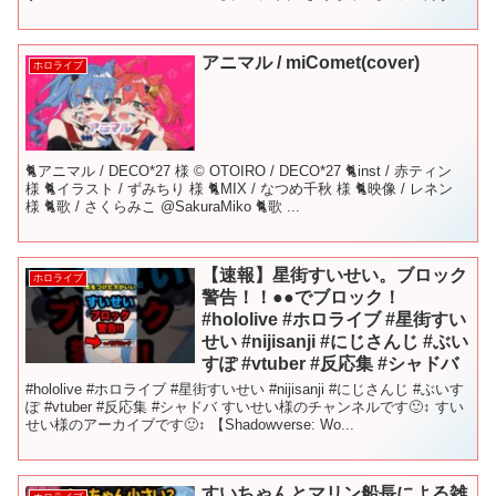
せい、さくらみこ◆ イラスト：あたらしい きもち #星街すいせい #
さ...
アニマル / miComet(cover)
ホロライブ
🐈アニマル / DECO*27 様 © OTOIRO / DECO*27 🐈inst / 赤ティン
様 🐈イラスト / ずみちり 様 🐈MIX / なつめ千秋 様 🐈映像 / レネン
様 🐈歌 / さくらみこ @SakuraMiko 🐈歌 ...
【速報】星街すいせい。ブロック
ホロライブ
警告！！●●でブロック！
#hololive #ホロライブ #星街すい
せい #nijisanji #にじさんじ #ぶい
すぽ #vtuber #反応集 #シャドバ
#hololive #ホロライブ #星街すいせい #nijisanji #にじさんじ #ぶいす
ぽ #vtuber #反応集 #シャドバ すいせい様のチャンネルです🙂‍↕️ すい
せい様のアーカイブです🙂‍↕️ 【Shadowverse: Wo...
すいちゃんとマリン船長による雑