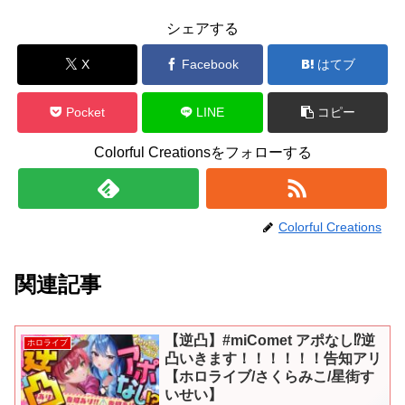
シェアする
X
Facebook
はてブ
Pocket
LINE
コピー
Colorful Creationsをフォローする
Colorful Creations
関連記事
【逆凸】#miComet アポなし⁉逆
ホロライブ
凸いきます！！！！！！告知アリ
【ホロライブ/さくらみこ/星街す
いせい】