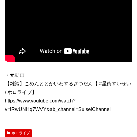
・元動画
【雑談】こめんととかいわするざつだん【 #星街すいせい
/ ホロライブ】
https://www.youtube.com/watch?
v=lRwUNHq7WVY&ab_channel=SuiseiChannel
ホロライブ