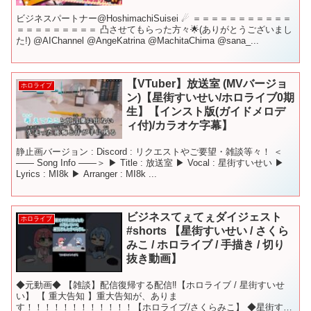
ビジネスパートナー@HoshimachiSuisei ☄ ＝＝＝＝＝＝＝＝＝＝＝
＝＝＝＝＝＝＝＝＝ 凸させてもらった方々🌟(ありがとうございまし
た!) @AIChannel @AngeKatrina @MachitaChima @sana_...
【VTuber】放送室 (MVバージョ
ホロライブ
ン)【星街すいせい/ホロライブ0期
生】【インスト版(ガイドメロデ
ィ付)/カラオケ字幕】
静止画バージョン : Discord : リクエストやご要望・雑談等々！ ＜
―― Song Info ――＞ ▶ Title : 放送室 ▶ Vocal : 星街すいせい ▶
Lyrics : MI8k ▶ Arranger : MI8k ...
ビジネスてぇてぇダイジェスト
ホロライブ
#shorts 【星街すいせい / さくら
みこ / ホロライブ / 手描き / 切り
抜き動画】
◆元動画◆ 【雑談】配信復帰する配信‼【ホロライブ / 星街すいせ
い】 【 重大告知 】重大告知が、ありま
す！！！！！！！！！！！！【ホロライブ/さくらみこ】 ◆星街すい