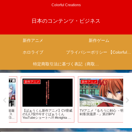
Colorful Creations
日本のコンテンツ・ビジネス
新作アニメ
新作ゲーム
ホロライブ
プライバシーポリシー 【Colorful Creation】
特定商取引法に基づく表記（商取引に関する開示）
新作アニメ
新作アニメ
新
超厳
【ばぁうくん新作アニメ】CV脅威
TVアニメ『るろうに剣心 －明治
【
ス
の1人7役!!!今すぐばぁうくん
剣客浪漫譚－』第2弾PV
発
3年
YouTubeショートへ!!! #knighta #
ョ
薬
ばぁうくん #アニメ
題
ー
ま