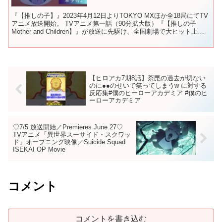
『【推しの子】』2023年4月12日よりTOKYO MXほか全18局にてTV
アニメ放送開始。 TVアニメ第一話（90分拡大版）『【推しの子
Mother and Children】』が放送に先駆け、全国劇場で大ヒット上映
中。 ✦ONAIR✦...
【ヒロアカ7期8話】荼毘の過去が切ない
のに●●のせいで笑ってしまうw に対する
反応集#僕のヒーローアカデミア #僕のヒ
ーローアカデミア
♡7/5 放送開始／Premieres June 27♡
TVアニメ「異世界スーサイド・スクワッ
ド」オープニング映像／Suicide Squad
ISEKAI OP Movie
コメント
コメントを書き込む