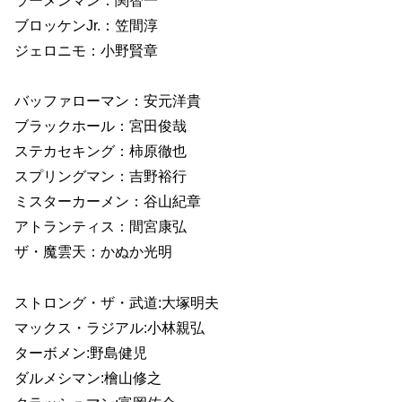
ラーメンマン：関智一
ブロッケンJr.：笠間淳
ジェロニモ：小野賢章
バッファローマン：安元洋貴
ブラックホール：宮田俊哉
ステカセキング：柿原徹也
スプリングマン：吉野裕行
ミスターカーメン：谷山紀章
アトランティス：間宮康弘
ザ・魔雲天：かぬか光明
ストロング・ザ・武道:大塚明夫
マックス・ラジアル:小林親弘
ターボメン:野島健児
ダルメシマン:檜山修之