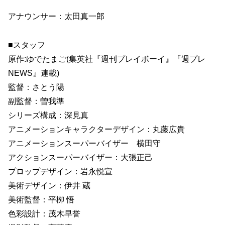
アナウンサー：太田真一郎
■スタッフ
原作:ゆでたまご(集英社『週刊プレイボーイ』『週プレ
NEWS』連載)
監督：さとう陽
副監督：曽我準
シリーズ構成：深見真
アニメーションキャラクターデザイン：丸藤広貴
アニメーションスーパーバイザー 横田守
アクションスーパーバイザー：大張正己
プロップデザイン：岩永悦宣
美術デザイン：伊井 蔵
美術監督：平栁 悟
色彩設計：茂木早誉