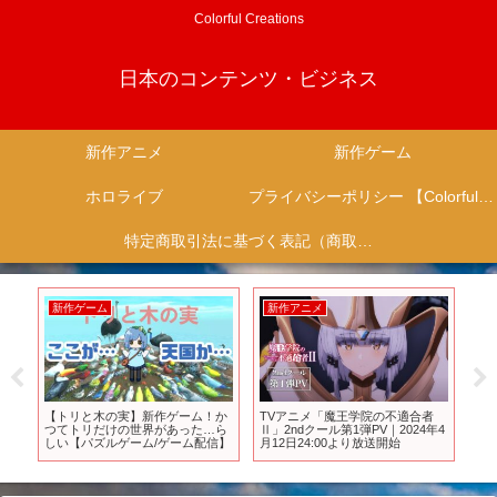
Colorful Creations
日本のコンテンツ・ビジネス
新作アニメ
新作ゲーム
ホロライブ
プライバシーポリシー 【Colorful Creation】
特定商取引法に基づく表記（商取引に関する開示）
新作ゲーム
新作アニメ
新
ャ
【トリと木の実】新作ゲーム！か
TVアニメ「魔王学院の不適合者
ア
初
つてトリだけの世界があった…ら
Ⅱ」2ndクール第1弾PV｜2024年4
ン 
詩
しい【パズルゲーム/ゲーム配信】
月12日24:00より放送開始
ザーP
ve
JoJo
Teas