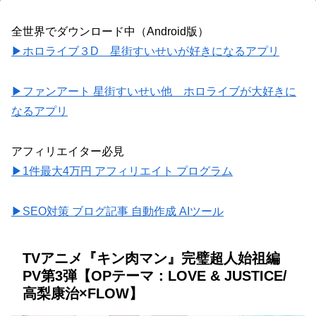
全世界でダウンロード中（Android版）
▶ホロライブ３D 星街すいせいが好きになるアプリ
▶ファンアート 星街すいせい他 ホロライブが大好きに
なるアプリ
アフィリエイター必見
▶1件最大4万円 アフィリエイト プログラム
▶SEO対策 ブログ記事 自動作成 AIツール
TVアニメ『キン肉マン』完璧超人始祖編
PV第3弾【OPテーマ：LOVE & JUSTICE/
高梨康治×FLOW】