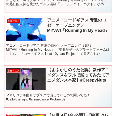
の熱狂的支持を受けたゴルフ漫画「ライジングインパクト」が25年
の時を経てついにアニメ化！2シーズンにわたり、小学生3...
アニメ「コードギアス 奪還のロ
新作アニメ
ゼ」オープニング／
MIYAVI「Running In My Head」
アニメ「コードギアス 奪還のロゼ」オープニング（1話）
MIYAVI「Running In My Head」 【楽曲配信中のプラットフォームは
こちら】 「コードギアス Next 10years Project」で発表された、コ
ードギアスシリ...
【よふかしのうた公認】新作アニ
新作アニメ
メダンスをフルで踊ってみた【ア
ニメダンス本家】#CreepyNuts
📍オリジナル曲もサブスクで出しているので聞いてね！
#callofthenight #animedance #kotaroide
【８月９日(金)公開】『映画 クレ