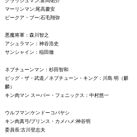
クラッシュマン:富岡佑介
マーリンマン:尾高慶安
ピークア・ブー:石毛翔弥
悪魔将軍：森川智之
アシュラマン：神谷浩史
サンシャイン：稲田徹
ネプチューンマン：杉田智和
ビッグ・ザ・武道／ネプチューン・キング：川島 明（麒
麟）
キン肉マン スーパー・フェニックス：中村悠一
ウルフマン:ケンドーコバヤシ
キン肉真弓/プリンス・カメハメ:神谷明
委員長:古川登志夫