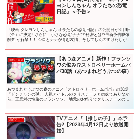
新作アニメ
ヨンしんちゃん オラたちの恐竜
日記』＜予告＞
『映画 クレヨンしんちゃん オラたちの恐竜日記』の公開日が8月9日
（金）に決定‼ さらに、小さな恐竜“ナナ”の秘密とは!?最新予告映像
解禁 が解禁！！ シロとナナが育む友情、そしてしんのすけたちが体
験する特別で恐竜フィ～バ～‼な夏を予感させ...
【あつ森アニメ】新作！フランソ
新作アニメ
ワの悩み!?ストロベリーホームパ
パ38話（あつまれどうぶつの森）
あつまれどうぶつの森のアニメ「ストロベリーホームパパ」の38話
「ドンチャンの孫」 人気アイドルのクリスチーヌと姉妹でありなが
ら、正反対の性格のフランソワ。 地元のお祭りでクリスチーヌのス
テージが開催されることを知ったいちごちゃんとジャックは...
TVアニメ『【推しの子】』本予
新作アニメ
告2【2023年4月12日より放送開
始】