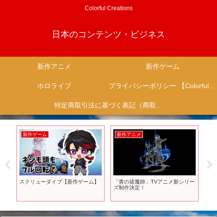
Colorful Creations
日本のコンテンツ・ビジネス
新作アニメ
新作ゲーム
ホロライブ
プライバシーポリシー 【Colorful Creation】
特定商取引法に基づく表記（商取引に関する開示）
新作ゲーム
新作アニメ
新
ー
スクリューダイブ【新作ゲーム】
「青の祓魔師」TVアニメ新シリー
【
ズ制作決定！
10
か