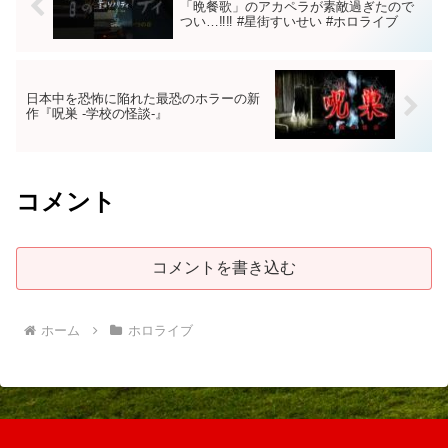
「晩餐歌」のアカペラが素敵過ぎたので
つい…‼︎‼︎ #星街すいせい #ホロライブ
日本中を恐怖に陥れた最恐のホラーの新
作『呪巣 -学校の怪談-』
コメント
コメントを書き込む
ホーム
ホロライブ