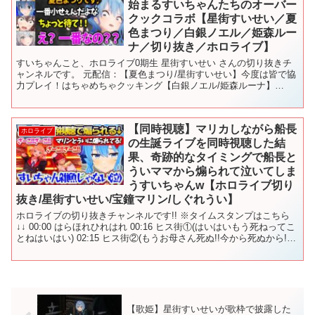
始まるすいちゃんたちのオーバー
クックコラボ【星街すいせい／夏
色まつり／白銀ノエル／姫森ルー
ナ／切り抜き／ホロライブ】
すいちゃんこと、ホロライブ0期生 星街すいせい さんの切り抜きチ
ャンネルです。 元配信：【夏色まつり/星街すいせい】今度は皆で協
力プレイ！はちゃめちゃクッキング【白銀ノエル/姫森ルーナ】
※2020/05/11の配信の切り抜きです すいちゃ...
【同時視聴】マリカしながら船長
ホロライブ
の生誕ライブを同時視聴した結
果、奇跡的なタイミングで船長と
ういママから煽られて泣いてしま
うすいちゃんw【ホロライブ切り
抜き/星街すいせい/宝鐘マリン/しぐれうい】
ホロライブの切り抜きチャンネルです!! ※タイムスタンプはこちら
↓↓ 00:00 はらほれひれはれ 00:16 ヒス街①(はいはいもう死ねってこ
とねはいはい) 02:15 ヒス街②(もうお母さん死ぬ!!今から死ぬから!!)
08:27 船長...
【歌姫】星街すいせいが歌枠で披露した