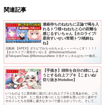
関連記事
連絡待ちのねねちに正論で喝を入
ホロライブ
れるトワ様+ねねちと心の距離を
感じるすいちゃん【ホロライブ/
星街すいせい/常闇トワ/桃鈴ね
ね】
元動画 【APEX】ダスピでわちゃわちゃえ～～～ぺっくす！！！！
【ホロライブ / 星街すいせい】 @HoshimachiSuisei
@TokoyamiTowa @MomosuzuNene ※当チャンネルはカバー株式会
社の切り抜き動画に関す...
【手描き】姉街を自分の姉にしよ
ホロライブ
うとする白上フブキ【こまいぬ/
切り抜き/Hololive】
いつものように星街家に遊びにきた白上フブキと百鬼あやめ。 ごろ
ごろとしてる中、たこ焼きが食べたくなり材料を買いに行く途中で
ホロメンたちを招集し盛大なタコパで盛り上がっていた。そして次
の日にすき焼きパーティをするなどして姉街はホロメンにご飯を...