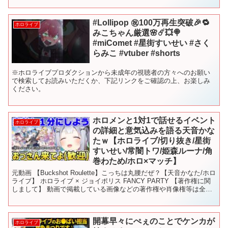
#Lollipop ㊗️100万再生突破🎉🔁
ホロライブ
みこちゃん厳選🌸☄️💥🍭
#miComet #星街すいせい #さく
らみこ #vtuber #shorts
※ホロライブプロダクションから未成年の視聴者の方々へのお願い
で検索してお読みいただくか、下記リンクをご確認の上、お楽しみ
ください。
ホロメンと1対1で話せるイベント
ホロライブ
の詳細と意気込みを語る天音かな
たｗ【ホロライブ/切り抜き/星街
すいせい/常闇トワ/姫森ルーナ/角
巻わため/ホロ×マッチ】
元動画 【Buckshot Roulette】こっちは丸腰だぜ？【天音かなた/ホロ
ライブ】 ホロライブ × ジョイポリス FANCY PARTY 【著作権に関
しまして】 動画で掲載している画像などの著作権や肖像権等は全て
その権利所有者様に帰...
開幕早々にぺぇのことでケンカが
ホロライブ