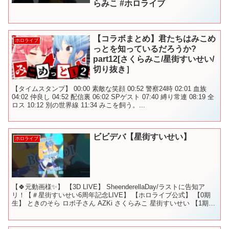
らみこ #ホロライブ
【コラボまとめ】君たちはみこめ
ホロライブ
っとを知っているだろうか?
part12[さくらみこ/星街すいせい/
切り抜き］
【タイムスタンプ】 00:00 素敵な笑顔 00:52 警察24時 02:01 血族
04:02 仲良し 04:52 配信裏 06:02 SPゲスト 07:40 縛り常連 08:19 全
ロス 10:12 別の世界線 11:34 みこを飼う。...
ビビデバ【星街すいせい】
ホロライブ
【🍀元動画様✨】 【3D LIVE】 SheenderellaDay/ラストに告知ア
リ！【＃星街すいせい6周年記念LIVE】 【ホロライブ公式】 【0期
生】 ときのそら ロボ子さん AZKi さくらみこ 星街すいせい 【1期
生】 アキ・ロー...