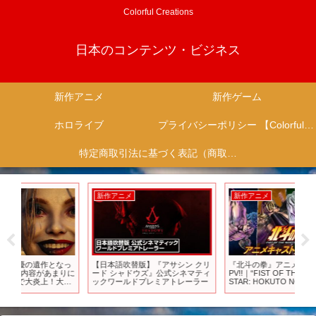
Colorful Creations
日本のコンテンツ・ビジネス
新作アニメ
新作ゲーム
ホロライブ
プライバシーポリシー 【Colorful Creation】
特定商取引法に基づく表記（商取引に関する開示）
新作アニメ
新作アニメ
新
っ
【日本語吹替版】『アサシン クリ
『北斗の拳』アニメキャスト解禁
何
りに
ード シャドウズ』公式シネマティ
PV!!｜“FIST OF THE NORTH
の
返
ックワールドプレミアトレーラー
STAR: HOKUTO NO KEN” Anime
こ
・
Cast Announcement Trailer
N
テ
き
開が