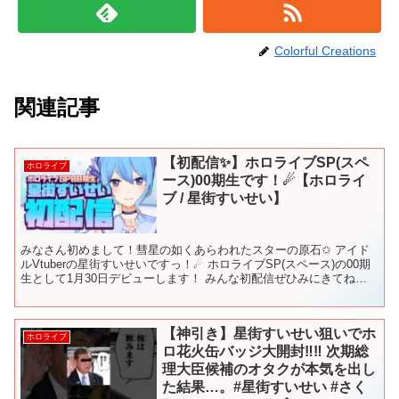
Colorful Creations
関連記事
【初配信✨】ホロライブSP(スペ
ホロライブ
ース)00期生です！☄【ホロライ
ブ / 星街すいせい】
みなさん初めまして！彗星の如くあらわれたスターの原石✩ アイド
ルVtuberの星街すいせいですっ！☄ ホロライブSP(スペース)の00期
生として1月30日デビューします！ みんな初配信ぜひみにきてねー
ー！！✨
【神引き】星街すいせい狙いでホ
ホロライブ
ロ花火缶バッジ大開封‼︎‼︎ 次期総
理大臣候補のオタクが本気を出し
た結果…。#星街すいせい #さく