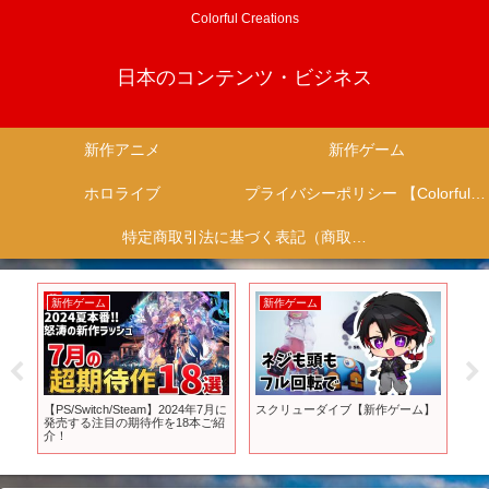
Colorful Creations
日本のコンテンツ・ビジネス
新作アニメ
新作ゲーム
ホロライブ
プライバシーポリシー 【Colorful Creation】
特定商取引法に基づく表記（商取引に関する開示）
新作ゲーム
新作ゲーム
新
香
【PS/Switch/Steam】2024年7月に
スクリューダイブ【新作ゲーム】
「
幕よ
発売する注目の期待作を18本ご紹
#新
介！