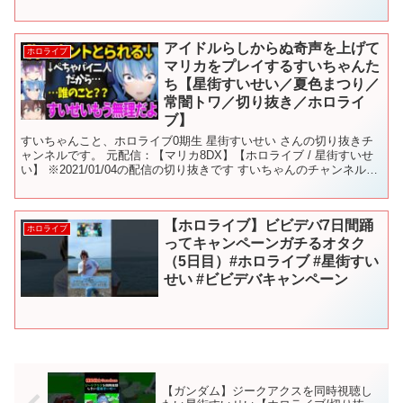
DM まで...
アイドルらしからぬ奇声を上げて
ホロライブ
マリカをプレイするすいちゃんた
ち【星街すいせい／夏色まつり／
常闇トワ／切り抜き／ホロライ
ブ】
すいちゃんこと、ホロライブ0期生 星街すいせい さんの切り抜きチ
ャンネルです。 元配信：【マリカ8DX】【ホロライブ / 星街すいせ
い】 ※2021/01/04の配信の切り抜きです すいちゃんのチャンネルを
登録お願いします！ 共演者様のチャ...
【ホロライブ】ビビデバ7日間踊
ホロライブ
ってキャンペーンガチるオタク
（5日目）#ホロライブ #星街すい
せい #ビビデバキャンペーン
【ガンダム】ジークアクスを同時視聴し