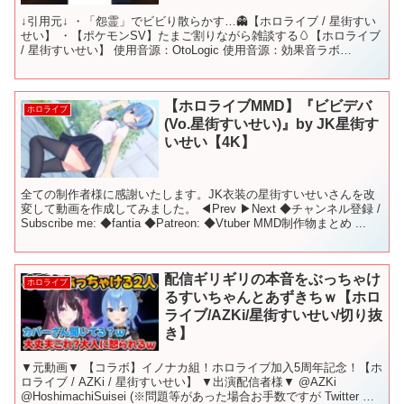
↓引用元↓ ・「怨霊」でビビり散らかす…👻【ホロライブ / 星街すい
せい】 ・【ポケモンSV】たまご割りながら雑談する🥚【ホロライブ
/ 星街すいせい】 使用音源：OtoLogic 使用音源：効果音ラボ
VOICEVOX:四国めたん #ホロ...
【ホロライブMMD】『ビビデバ
ホロライブ
(Vo.星街すいせい)』by JK星街す
いせい【4K】
全ての制作者様に感謝いたします。JK衣装の星街すいせいさんを改
変して動画を作成してみました。 ◀Prev ▶Next ◆チャンネル登録 /
Subscribe me: ◆fantia ◆Patreon: ◆Vtuber MMD制作物まとめ ...
配信ギリギリの本音をぶっちゃけ
ホロライブ
るすいちゃんとあずきちｗ【ホロ
ライブ/AZKi/星街すいせい/切り抜
き】
▼元動画▼ 【コラボ】イノナカ組！ホロライブ加入5周年記念！【ホ
ロライブ / AZKi / 星街すいせい】 ▼出演配信者様▼ @AZKi
@HoshimachiSuisei (※問題等があった場合お手数ですが Twitter の