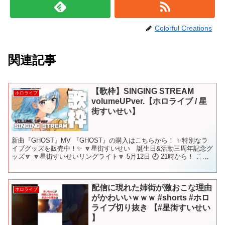
Colorful Creations
関連記事
【歌枠】SINGING STREAM
ホロライブ
volumeUPver.【ホロライブ / 星
街すいせい】
新曲『GHOST』MV 『GHOST』の購入はこちらから！ ✨特別なラ
イブグッズを販売中！✨ 🔽星街すいせい 誕生日&活動三周年記念グ
ッズ🔽 🔽星街すいせいリングライト🔽 5月12日 🕘 21時から！ この
放送のことを呟く時は #ほしまちす...
配信に現れた姉街が激おこな理由
ホロライブ
がかわいいｗｗｗ #shorts #ホロ
ライブ切り抜き 【#星街すいせい
】