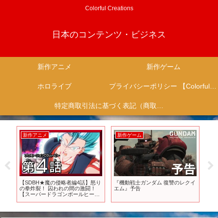
Colorful Creations
日本のコンテンツ・ビジネス
新作アニメ
新作ゲーム
ホロライブ
プライバシーポリシー 【Colorful Creation】
特定商取引法に基づく表記（商取引に関する開示）
新作アニメ
新作ゲーム
新
…
【SDBH★魔の侵略者編4話】怒り
『機動戦士ガンダム 復讐のレクイ
ま
：
の拳炸裂！ 囚われの間の激闘！
エム』予告
ウ
ム
【スーパードラゴンボールヒーロ
トア
ーズ プロモーションCGムービ
し
ー】
が難
が