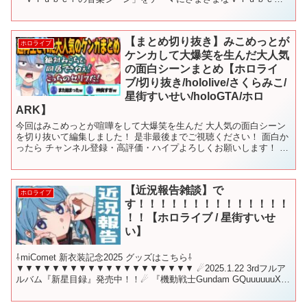
楽曲を紹介。ゲストとの貴重な音楽トークは必聴...
【まとめ切り抜き】みこめっとが
ホロライブ
ケンカして大爆笑を生んだ大人気
の面白シーンまとめ【ホロライ
ブ/切り抜き/hololive/さくらみこ/
星街すいせい/holoGTA/ホロ
ARK】
今回はみこめっとが喧嘩をして大爆笑を生んだ 大人気の面白シーン
を切り抜いて編集しました！ 是非最後までご視聴ください！ 面白か
ったら チャンネル登録・高評価・ハイプよろしくお願いします！ #
ホロライブ #切り抜き #hololive #みこ...
【近況報告雑談】で
ホロライブ
す！！！！！！！！！！！！！！
！！【ホロライブ / 星街すいせ
い】
⇩miComet 新衣装記念2025 グッズはこちら⇩
▼▼▼▼▼▼▼▼▼▼▼▼▼▼▼▼▼▼▼▼ ☄2025.1.22 3rdフルア
ルバム『新星目録』発売中！！☄ 『機動戦士Gundam GQuuuuuuX』
EDテーマ 新曲「もうどうなって...