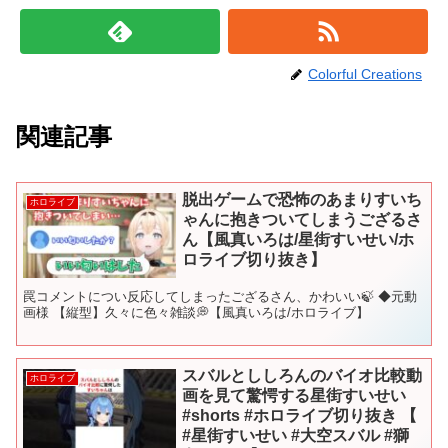
Colorful Creations
関連記事
脱出ゲームで恐怖のあまりすいち
ホロライブ
ゃんに抱きついてしまうござるさ
ん【風真いろは/星街すいせい/ホ
ロライブ切り抜き】
罠コメントについ反応してしまったござるさん、かわいい🍃 ◆元動
画様 【縦型】久々に色々雑談💭【風真いろは/ホロライブ】
スバルとししろんのバイオ比較動
ホロライブ
画を見て驚愕する星街すいせい
#shorts #ホロライブ切り抜き 【
#星街すいせい #大空スバル #獅