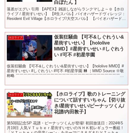
白ぼたん 】
落差がエグい 引用 【APEX】雑談しながらランクマしよ～☺【ホロ
ライブ / 星街すいせい】 【#生スバル】バイオハザードヴィレッジ：
Resident Evil Village【ホロライブ/大空スバル】 【バイオハザードヴ
ィレッジ】#02 ...
仮装狂騒曲 【可不&しぐれうい&
ホロライブ
星街すいせい】【hololive
MMD】#星街すいせい #しぐれう
い #可不 #初星学園
仮装狂騒曲 【可不&しぐれうい&星街すいせい】【hololive MMD】#
星街すいせい #しぐれうい #可不 #初星学園 💾 ￤MMD Source ※敬
称略 ￣￣￣￣￣￣￣￣￣￣￣￣￣￣￣￣￣￣￣￣￣￣￣￣￣￣￣
Model：たららたら...
【ホロライブ】歌のトレーニング
ホロライブ
について話すすいちゃん【切り抜
き/星街すいせい/ピーナッツくん/
花譜/内田敦子】
第50回記念SP 花譜・ピーナッツくんが登場! 初回放送日：2024年5
月19日 人気ＶＴｕｂｅｒ星街すいせいのＮＨＫ初レギュラー番組！
「ＶＴｕｂｅｒの音楽シーン」をテーマにさまざまなＶＴｕｂｅｒ