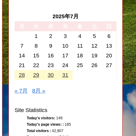
2025年7月
月
火
水
木
金
土
日
1
2
3
4
5
6
7
8
9
10
11
12
13
14
15
16
17
18
19
20
21
22
23
24
25
26
27
28
29
30
31
« 7月
8月 »
Site Statistics
Today's visitors:
149
Today's page views: :
185
Total visitors :
42,907