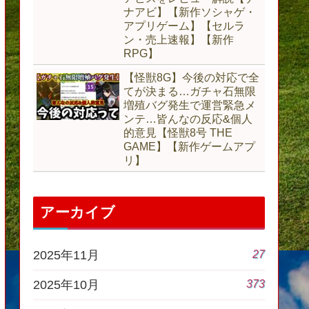
ナアビ】【新作ソシャゲ・
アプリゲーム】【セルラ
ン・売上速報】【新作
RPG】
【怪獣8G】今後の対応で全
てが決まる…ガチャ石無限
増殖バグ発生で運営緊急メ
ンテ…皆んなの反応&個人
的意見【怪獣8号 THE
GAME】【新作ゲームアプ
リ】
アーカイブ
27
2025年11月
373
2025年10月