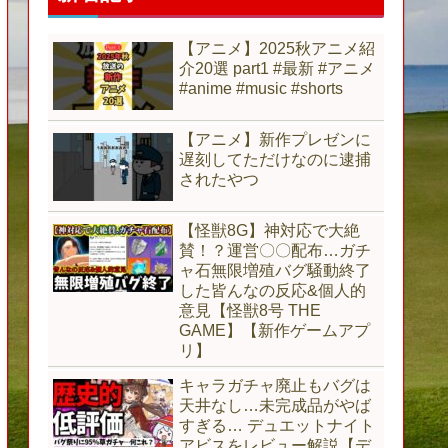
【アニメ】2025秋アニメ紹
介20選 part1 #最新 #アニメ
#anime #music #shorts
【アニメ】新作プレゼンに
遅刻してただけなのに逮捕
されたやつ
【怪獣8G】神対応で大絶
賛！？運営〇〇配布…ガチ
ャ石無限増殖バグ騒動終了
した皆んなの反応&個人的
意見【怪獣8号 THE
GAME】【新作ゲームアプ
リ】
キャラガチャ廃止もバグは
天井なし…未完成品がやば
すぎる… デュエットナイト
アビスをレビュー解説【デ