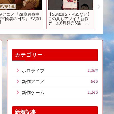
TVアニメ『29歳独身中
【Switch 2・PS5など】
立木、
堅冒険者の日常』PV第1
この夏もアツイ！新作
う。正
弾
ゲーム8月発売6選！
【静かな
#shorts #スイッチ2
#switch2 #ps5
カテゴリー
1,184
ホロライブ
946
新作アニメ
1,146
新作ゲーム
新着記事