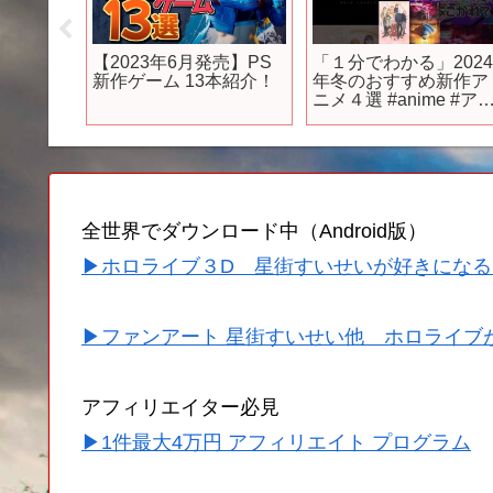
ep6】
【2023年6月発売】PS
「１分でわかる」202
のカズ
新作ゲーム 13本紹介！
年冬のおすすめ新作ア
る！ え
ニメ４選 #anime #ア
けど、
メ
ぐい戦
【ネッ
024年
の素晴
福を！
全世界でダウンロード中（Android版）
▶ホロライブ３D 星街すいせいが好きになる
▶ファンアート 星街すいせい他 ホロライブ
アフィリエイター必見
▶1件最大4万円 アフィリエイト プログラム