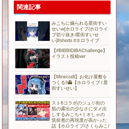
関連記事
みこちに煽られる星街すい
せいw[ホロライブ/ホロライ
ブ切り抜き/星街すいせ
い]#shorts #ホロライブ
【#BIBBIDIBAChallenge】
イラスト投稿ver
【Minecraft】お化け屋敷を
つくる‼👻【ホロライブ / 星
街すいせい】
スト6コラボのジュリ街の
肌の露出の少なさにダメ出
しするみこち+ミオしゃの
筑前煮の再現度が高かった
話【ホロライブ/さくらみこ/