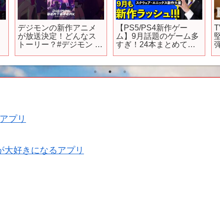
4
デジモンの新作アニメ
【PS5/PS4新作ゲー
が放送決定！どんなス
ム】9月話題のゲーム多
ニ
トーリー？#デジモン #
すぎ！24本まとめて紹
アニメ #ずんだもん #ず
介【おすすめゲームソ
んだもん解説 #四国めた
フト】
ん #四国めたん解説
アプリ
が大好きになるアプリ