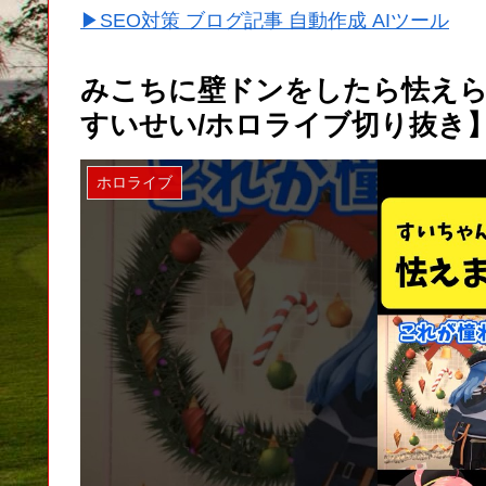
▶SEO対策 ブログ記事 自動作成 AIツール
みこちに壁ドンをしたら怯えら
すいせい/ホロライブ切り抜き】#s
ホロライブ