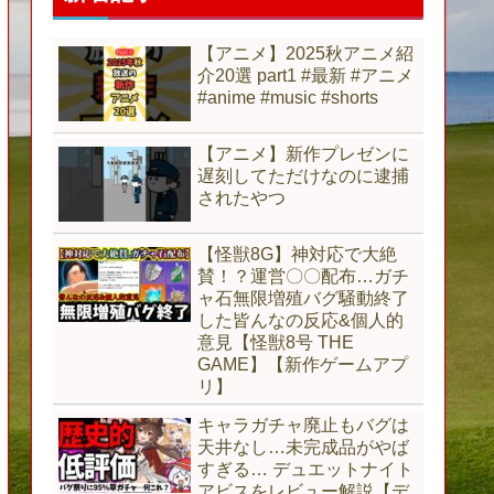
【アニメ】2025秋アニメ紹
介20選 part1 #最新 #アニメ
#anime #music #shorts
【アニメ】新作プレゼンに
遅刻してただけなのに逮捕
されたやつ
【怪獣8G】神対応で大絶
賛！？運営〇〇配布…ガチ
ャ石無限増殖バグ騒動終了
した皆んなの反応&個人的
意見【怪獣8号 THE
GAME】【新作ゲームアプ
リ】
キャラガチャ廃止もバグは
天井なし…未完成品がやば
すぎる… デュエットナイト
アビスをレビュー解説【デ