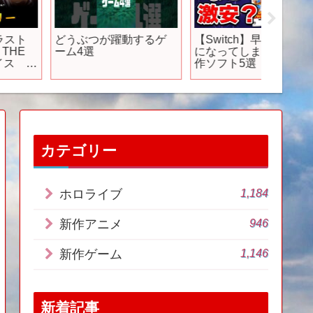
どうぶつが躍動するゲ
【Switch】早くも激安
【京セラ
ーム4選
になってしまった準新
from 
作ソフト5選【訳あり】
る詩』
ビー ​
メ第3弾
カテゴリー
1,184
ホロライブ
946
新作アニメ
1,146
新作ゲーム
新着記事