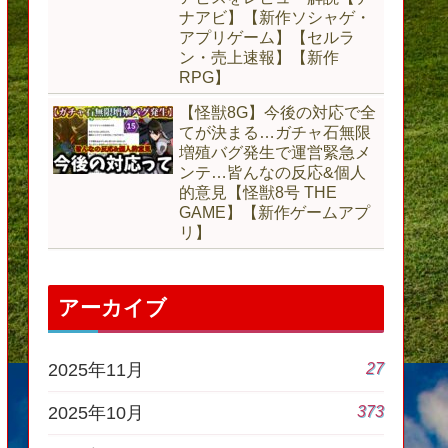
ナアビ】【新作ソシャゲ・
アプリゲーム】【セルラ
ン・売上速報】【新作
RPG】
【怪獣8G】今後の対応で全
てが決まる…ガチャ石無限
増殖バグ発生で運営緊急メ
ンテ…皆んなの反応&個人
的意見【怪獣8号 THE
GAME】【新作ゲームアプ
リ】
アーカイブ
27
2025年11月
373
2025年10月