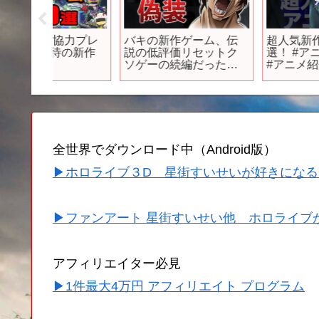
協力プレ
バキの新作ゲーム、伝
超人気新作アニメ３
の新作
説の低評価リセットク
選！ #アニメ紹介アニ
ソゲーの続編だった
#アニメ紹介 #フィギ
【バキ KING OF
ア #アニソン #オタク 
SOULS】
社長 #short #shorts
全世界でダウンロード中（Android版）
▶ホロライブ３D 星街すいせいが好きになる
▶ファンアート 星街すいせい他 ホロライブ
アフィリエイター必見
▶1件最大4万円 アフィリエイト プログラム