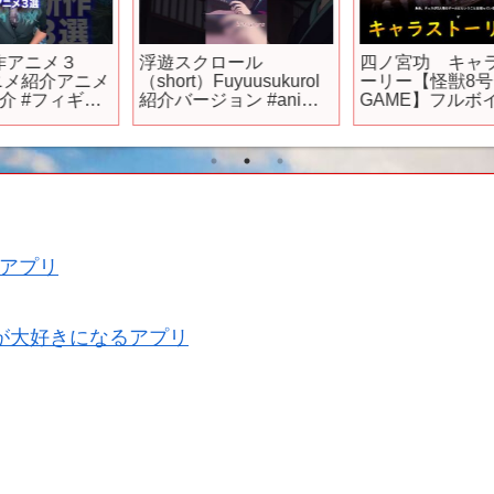
浮遊スクロール
四ノ宮功 キャラスト
メ
（short）Fuyuusukurol
ーリー【怪獣8号 THE
ュ
紹介バージョン #anime
GAME】フルボイス
#
#和風音楽 #新作
【新作ゲーム】
アプリ
が大好きになるアプリ