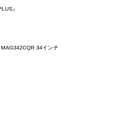
 PLUS』
MAG342CQR 34インチ