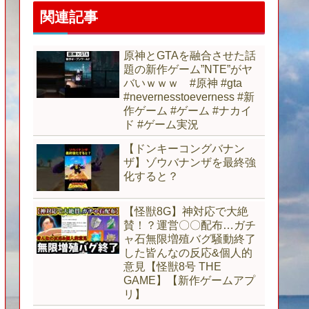
関連記事
原神とGTAを融合させた話
題の新作ゲーム”NTE”がヤ
バいｗｗｗ #原神 #gta
#nevernesstoeverness #新
作ゲーム #ゲーム #ナカイ
ド #ゲーム実況
【ドンキーコングバナン
ザ】ゾウバナンザを最終強
化すると？
【怪獣8G】神対応で大絶
賛！？運営〇〇配布…ガチ
ャ石無限増殖バグ騒動終了
した皆んなの反応&個人的
意見【怪獣8号 THE
GAME】【新作ゲームアプ
リ】