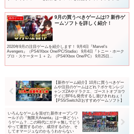
ン！ 足場となるオブジェクトは全てホロメンのエ...
9月の買うべきゲームは!? 新作ゲ
新作ゲーム
ームソフトを詳しく紹介！
2020年9月の注目ゲームを紹介します！ 9月4日『Marvel’s
Avengers』（PS4/Xbox One/PC/Stadia） 9月4日『トニー・ホーク
プロ・スケーター 1 ＋ 2』（PS4/Xbox One/PC） 9月25日...
【新作ゲーム紹介】10月に買うべきゲー
ムや注目のゲームはどれ？ポケモンレジ
ャンズZAやドラクエ、ゴーストオブヨウ
テイにBF6も発売するし遊びきれねぇ！
【PS5/Switch2/おすすめゲームソフト】
いろんなゲームを混ぜた新作オープンワ
ールドの『無限大Ananta』は一体どうい
うゲーム？..この時代にガチャ無しでどう
やって運営するのか、成功するのか、そ
してオマージュなのかもうわからない