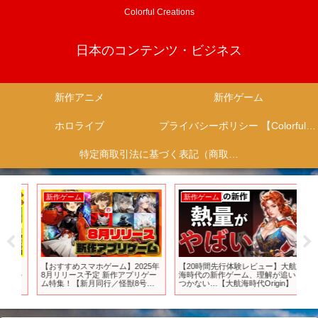
Colorful Creations
日本のコンテンツ・ビジネス
新作アニメ
新作ゲーム
ホロライブ
プライバシーポリシー 【Colorful Creation】
特定商取引法に基づく表記（商取引に関する開示）
新作ゲーム
新作ゲーム
新
サ
【おすすめスマホゲーム】2025年
【20時間先行体験レビュー】大航
【
ール
8月リリース予定 新作アプリゲー
海時代の新作ゲーム、理解が追い
RP
イリ
ム特集！【新月同行／怪獣8号／
つかない…【大航海時代Origin】
理
ン
エターナルツリー】