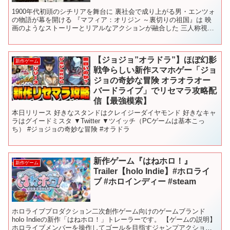
1900年代初頭のシチリアを舞台に 裏社会で成り上がる男・エンツォ
の物語が幕を開ける 『マフィア：オリジン ～裏切りの祖国』は 映
画のようなストーリーとリアルなアクションが融合した 三人称視点
アクションアドベンチャーです ナイフや散弾銃“ル...
【ジョジョ”オラドラ”】ほぼ幻影
新作ゲーム
戦争らしい新作スマホゲー「ジョ
ジョの奇妙な冒険 オラオラオー
バードライブ」でリセマラ攻略配
信【最強模索】
本日リリース 好きなスタンドはクレイジーダイヤモンド 好きなキャ
ラはグイードミスタ ▼Twitter ▼ツイッチ（PCゲームは基本こっ
ち） #ジョジョの奇妙な冒険 #オラドラ
新作ゲーム『はねホロ！』
新作ゲーム
Trailer【holo Indie】#ホロライ
ブ #ホロインディー #steam
ホロライブプロダクション⼆次創作ゲーム向けのゲームブランド
holo Indieの新作「はねホロ！」トレーラーです。 【ゲームの説明】
ホロライブメンバーを操作してゴールを目指すジャンプアクショ