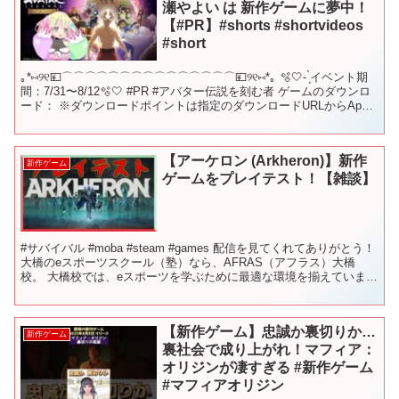
瀬やよい は 新作ゲームに夢中！
【#PR】#shorts #shortvideos
#short
｡*⑅୨୧💴⌒⌒⌒⌒⌒⌒⌒⌒⌒⌒⌒⌒⌒⌒⌒💴୨୧⑅*｡ 🫧🤍- ̗̀イベント期
間：7/31〜8/12🫧🤍 #PR #アバター伝説を刻む者 ゲームのダウンロ
ード： ※ダウンロードポイントは指定のダウンロードURLからApp
Store か G...
【アーケロン (Arkheron)】新作
新作ゲーム
ゲームをプレイテスト！【雑談】
#サバイバル #moba #steam #games 配信を見てくれてありがとう！
大橋のeスポーツスクール（塾）なら、AFRAS（アフラス）大橋
校。 大橋校では、eスポーツを学ぶために最適な環境を揃えていま
す。 お洒落環境の中で、生徒はゲ...
【新作ゲーム】忠誠か裏切りか…
新作ゲーム
裏社会で成り上がれ！マフィア：
オリジンが凄すぎる #新作ゲーム
#マフィアオリジン