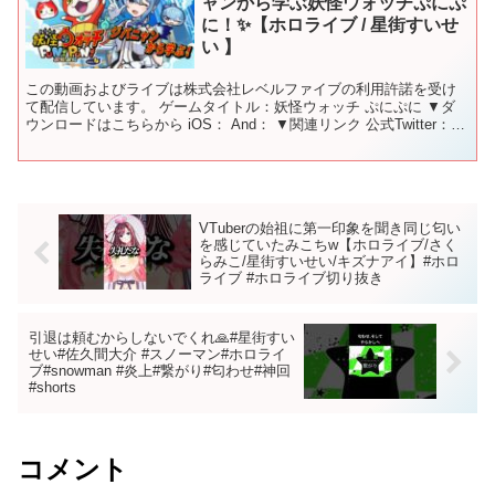
ャンから学ぶ妖怪ウォッチぷにぷ
に！✨【ホロライブ / 星街すいせ
い 】
この動画およびライブは株式会社レベルファイブの利用許諾を受け
て配信しています。 ゲームタイトル：妖怪ウォッチ ぷにぷに ▼ダ
ウンロードはこちらから iOS： And： ▼関連リンク 公式Twitter：
公式WEB： ▼『妖怪ウォッチ ぷに...
VTuberの始祖に第一印象を聞き同じ匂い
を感じていたみこちw【ホロライブ/さく
らみこ/星街すいせい/キズナアイ】#ホロ
ライブ #ホロライブ切り抜き
引退は頼むからしないでくれ🙏#星街すい
せい#佐久間大介 #スノーマン#ホロライ
ブ#snowman #炎上#繋がり#匂わせ#神回
#shorts
コメント