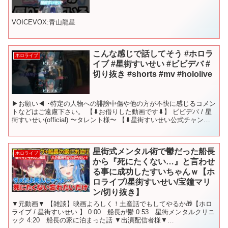
VOICEVOX:青山龍星
こんな感じで話してそう #ホロラ
ホロライブ
イブ #星街すいせい #ビビデバ #
切り抜き #shorts #mv #hololive
▶お願い◀ ･特定の人物への誹謗中傷や他の方が不快に感じるコメン
トなどはご遠慮下さい。 【⬇お借りした動画です⬇】 ビビデバ / 星
街すいせい(official) 〜タレント様〜 【⬇星街すいせい公式チャンネ
ル⬇】 Suisei Chann...
星街式メンタル術で鬱だった船長
ホロライブ
から『死にたくない…』と言わせ
る事に成功したすいちゃんｗ【ホ
ロライブ/星街すいせい/宝鐘マリ
ン/切り抜き】
▼元動画▼ 【雑談】映画よろしく！土産話でもしてやるか🎁【ホロ
ライブ / 星街すいせい 】 0:00 船長が鬱 0:53 星街メンタルクリニ
ック 4:20 船長の家に泊まった話 ▼出演配信者様▼