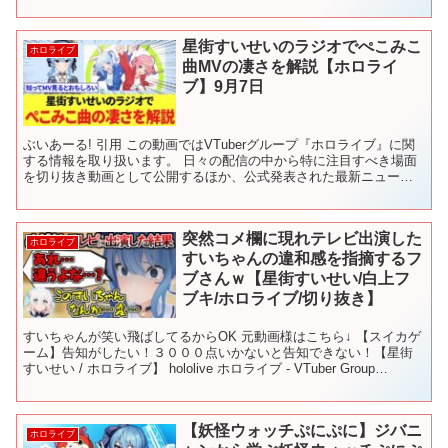
@HoshimachiSuisei @Hou...
星街すいせいのラジオでぺこみこ
ホロライブ
曲MVの凄さを解説【ホロライ
ブ】9月7日
ぶいあーる! 引用 この動画ではVTuberグループ『ホロライブ』に関
する情報を取り扱います。 日々の配信の中から特に注目すべき場面
を切り抜き動画として公開するほか、公式発表された最新ニュー
ス、イベント情報、新グッズ情報などを速報性をもって...
突然コメ欄に現れテレビ出演した
ホロライブ
すいちゃんの違和感を指摘するフ
ブさんｗ【星街すいせい/白上フ
ブキ/ホロライブ/切り抜き】
すいちゃんが笑い飛ばしてるからOK 元動画様はこちら↓ 【スイカゲ
ーム】告知がしたい！３０００点いかないと告知できない！【星街
すいせい / ホロライブ】 hololive ホロライブ - VTuber Group
@hololive 【星街...
【妖怪ウォッチぷにぷに】ジバニ
ホロライブ