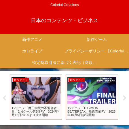
Colorful Creations
日本のコンテンツ・ビジネス
新作アニメ
新作ゲーム
ホロライブ
プライバシーポリシー 【Colorful Creation】
特定商取引法に基づく表記（商取引に関する開示）
新作アニメ
新作アニメ
新
・
TVアニメ「魔王学院の不適合者
TVアニメ「DIGIMON
アニメ
⚔
Ⅱ」2ndクール第1弾PV｜2024年4
BEATBREAK」放送直前PV｜2025
#an
月12日24:00より放送開始
年10月5日放送開始
向 