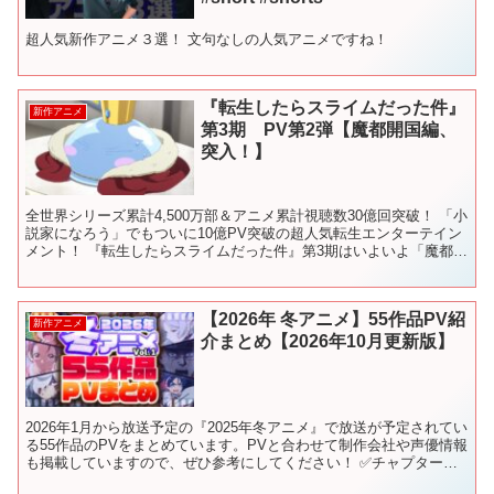
超人気新作アニメ３選！ 文句なしの人気アニメですね！
『転生したらスライムだった件』
新作アニメ
第3期 PV第2弾【魔都開国編、
突入！】
全世界シリーズ累計4,500万部＆アニメ累計視聴数30億回突破！ 「小
説家になろう」でもついに10億PV突破の超人気転生エンターテイン
メント！ 『転生したらスライムだった件』第3期はいよいよ「魔都開
国編」に突入！PV第2弾を公開中！ ○放送...
【2026年 冬アニメ】55作品PV紹
新作アニメ
介まとめ【2026年10月更新版】
2026年1月から放送予定の『2025年冬アニメ』で放送が予定されてい
る55作品のPVをまとめています。PVと合わせて制作会社や声優情報
も掲載していますので、ぜひ参考にしてください！ ✅チャプターリ
スト（目次） 0:00 OP 0:05 -...