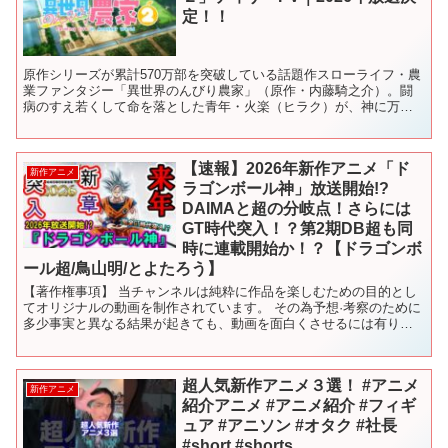
定！！
原作シリーズが累計570万部を突破している話題作スローライフ・農
業ファンタジー「異世界のんびり農家」（原作・内藤騎之介）。闘
病のすえ若くして命を落とした青年・火楽（ヒラク）が、神に万能
の農具を授けられて異世界転移し、前世の知識をいかしながら...
【速報】2026年新作アニメ「ド
新作アニメ
ラゴンボール神」放送開始!?
DAIMAと超の分岐点！さらには
GT時代突入！？第2期DB超も同
時に連載開始か！？【ドラゴンボ
ール超/鳥山明/とよたろう】
【著作権事項】 当チャンネルは純粋に作品を楽しむための目的とし
てオリジナルの動画を制作されています。 その為予想·考察のために
多少事実と異なる結果が起きても、動画を面白くさせるには有りだ
と思ってます。 さらに純粋にチャンネル内の動画で意見を...
超人気新作アニメ３選！ #アニメ
新作アニメ
紹介アニメ #アニメ紹介 #フィギ
ュア #アニソン #オタク #社長
#short #shorts