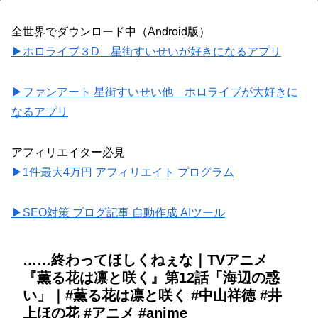
全世界でダウンロード中（Android版）
▶ホロライブ３D 星街すいせいが好きになるアプリ
▶ファンアート 星街すいせい他 ホロライブが大好きに
なるアプリ
アフィリエイター必見
▶1件最大4万円 アフィリエイト プログラム
▶SEO対策 ブログ記事 自動作成 AIツール
……終わってほしくねぇな｜TVアニメ
『薫る花は凛と咲く』第12話「海辺の惑
い」｜#薫る花は凛と咲く #中山祥徳 #井
上ほの花 #アニメ #anime