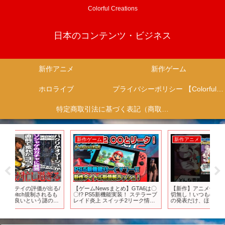
Colorful Creations
日本のコンテンツ・ビジネス
新作アニメ
新作ゲーム
ホロライブ
プライバシーポリシー 【Colorful Creation】
特定商取引法に基づく表記（商取引に関する開示）
新作ゲーム
新作アニメ
新
る/
【ゲームNewsまとめ】GTA6は〇
【新作】アニメ化以外の情報は一
普
も
〇!? PS5新機能実装！ ステラーブ
切無し！いつもの宣伝材料として
選 
現
レイド炎上 スイッチ2リーク情報
の発表だけ、ほら！早く無料の第
ビュ
イダ
キングダムハーツ4
1話を読んで読んで！【光が死ん
推薦
る
だ夏】#short
アニソ
う