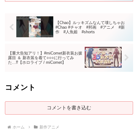
【Chao】ルッキズムなんて壊しちゃお
#Chao #チャオ #邦画 #アニメ #新
作 #人魚姫 #shorts
【重大告知アリ！】#miComet新衣装お披
露目 ＆ 新衣装を着て○○○に行ってみ
た…⁉【ホロライブ / miComet】
コメント
コメントを書き込む
ホーム
新作アニメ