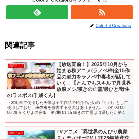
Colorful Creations
関連記事
【放送直前！】2025年10月から
新作アニメ
始まる秋アニメ(ラノベ枠)全15作
品の魅力をラノベ中毒者が話して
いく。【とんでもスキルで異世界
放浪メシ/嘆きの亡霊/最ひと/野生
のラスボス/千歳くん】
・本動画で使用した画像は全て作品の紹介のための「引用」として
使用しており、著作権を侵害する意図はありません。 目次 00:00
00:28 かくりよの宿飯 第2期 01:15 嘆きの亡霊は引退したい第2期
01:51 とんでもスキルで異世界...
TVアニメ「異世界のんびり農家
新作アニメ
２」ティザーPV｜2026年放送決