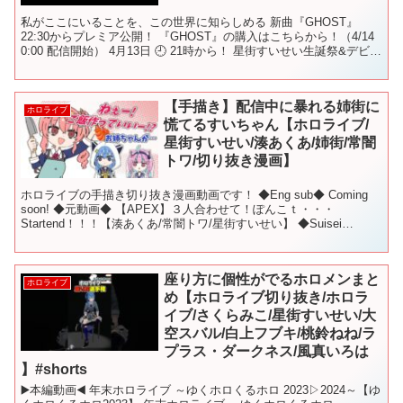
私がここにいることを、この世界に知らしめる 新曲『GHOST』
22:30からプレミア公開！ 『GHOST』の購入はこちらから！（4/14
0:00 配信開始） 4月13日 🕘 21時から！ 星街すいせい生誕祭&デビュ
ー3周年記念 4th ...
【手描き】配信中に暴れる姉街に
ホロライブ
慌てるすいちゃん【ホロライブ/
星街すいせい/湊あくあ/姉街/常闇
トワ/切り抜き漫画】
ホロライブの手描き切り抜き漫画動画です！ ◆Eng sub◆ Coming
soon! ◆元動画◆ 【APEX】３人合わせて！ぽんこｔ・・・
Startend！！！【湊あくあ/常闇トワ/星街すいせい】 ◆Suisei
Channel◆ ◆Aq...
座り方に個性がでるホロメンまと
ホロライブ
め【ホロライブ切り抜き/ホロラ
イブ/さくらみこ/星街すいせい/大
空スバル/白上フブキ/桃鈴ねね/ラ
プラス・ダークネス/風真いろは
】#shorts
▶️本編動画◀️ 年末ホロライブ ～ゆくホロくるホロ 2023▷2024～【ゆ