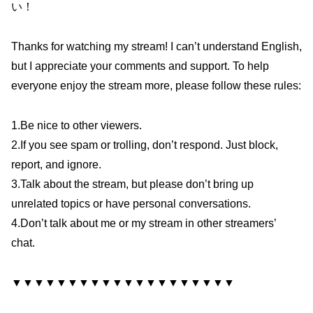
い！
Thanks for watching my stream! I can’t understand English,
but I appreciate your comments and support. To help
everyone enjoy the stream more, please follow these rules:
1.Be nice to other viewers.
2.If you see spam or trolling, don’t respond. Just block,
report, and ignore.
3.Talk about the stream, but please don’t bring up
unrelated topics or have personal conversations.
4.Don’t talk about me or my stream in other streamers’
chat.
▼▼▼▼▼▼▼▼▼▼▼▼▼▼▼▼▼▼▼▼