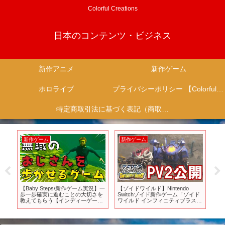
Colorful Creations
日本のコンテンツ・ビジネス
新作アニメ
新作ゲーム
ホロライブ
プライバシーポリシー 【Colorful Creation】
特定商取引法に基づく表記（商取引に関する開示）
新作ゲーム
新作ゲーム
新
な
【Baby Steps/新作ゲーム実況】一
【ゾイドワイルド】Nintendo
【公
歩一歩確実に進むことの大切さを
Switchゾイド新作ゲーム「ゾイド
202
ゲー
教えてもらう【インディーゲー
ワイルド インフィニティブラス
ム/#indiegames】
ト」PV第２弾公開！あのゾイドた
ちが復活する！？