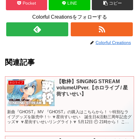
Pocket
LINE
コピー
Colorful Creationsをフォローする
Colorful Creations
関連記事
【歌枠】SINGING STREAM
ホロライブ
volumeUPver.【ホロライブ / 星
街すいせい】
新曲『GHOST』MV 『GHOST』の購入はこちらから！ ✨特別なラ
イブグッズを販売中！✨ 🔽星街すいせい 誕生日&活動三周年記念グ
ッズ🔽 🔽星街すいせいリングライト🔽 5月12日 🕘 21時から！ この
放送のことを呟く時は #ほしまちす...