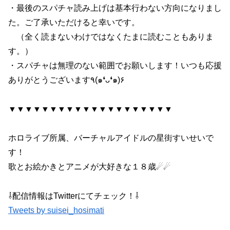
・最後のスパチャ読み上げは基本行わない方向になりまし
た。ご了承いただけると幸いです。
（全く読まないわけではなくたまに読むこともありま
す。）
・スパチャは無理のない範囲でお願いします！いつも応援
ありがとうございます٩(๑❛ᴗ❛๑)۶
▼▼▼▼▼▼▼▼▼▼▼▼▼▼▼▼▼▼▼▼
ホロライブ所属、バーチャルアイドルの星街すいせいで
す！
歌とお絵かきとアニメが大好きな１８歳☄☄
⇩配信情報はTwitterにてチェック！⇩
Tweets by suisei_hosimati