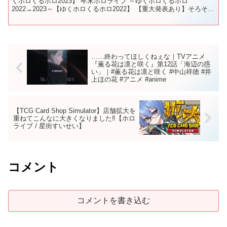
くホロくるホロ2023】 年末ホロライブ ～ゆくホロくるホロ
2022→2023～【ゆくホロくるホロ2022】 【重大発表あり】そろそろ
あの時期がやってきたんじゃ...
……終わってほしくねぇな｜TVアニメ
『薫る花は凛と咲く』第12話「海辺の惑
い」｜#薫る花は凛と咲く #中山祥徳 #井
上ほの花 #アニメ #anime
【TCG Card Shop Simulator】店舗拡大を
重ねてこんなに大きくなりました‼【ホロ
ライブ / 星街すいせい】
コメント
コメントを書き込む