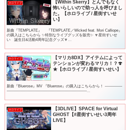
【Within Skerry】とんでもなく
ホロライブ
怖いらしいので助っ人を呼びまし
た。【ホロライブ / 星街すいせ
い】
新曲『TEMPLATE』 『TEMPLATE／Wicked feat. Mori Calliope』
の購入はこちらから ✨特別なライブグッズを販売✨ 🔽星街すいせ
い 誕生日&活動4周年記念グッズ🔽
▼▼▼▼▼▼▼▼▼▼▼▼▼▼▼▼▼▼▼▼...
【マリカ8DX】アイテムによって
ホロライブ
テンションが変わるマリカ！？🍄
★【ホロライブ / 星街すいせい】
新曲『Bluerose』MV 『Bluerose』の購入はこちらから！ ---------------
---------------------------------------------------------------------...
【3DLIVE】SPACE for Virtual
ホロライブ
GHOST【#星街すいせい3周年
LIVE】