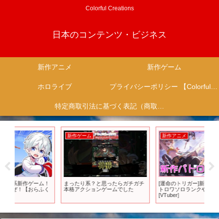
Colorful Creations
日本のコンテンツ・ビジネス
新作アニメ
新作ゲーム
ホロライブ
プライバシーポリシー 【Colorful Creation】
特定商取引法に基づく表記（商取引に関する開示）
新作ゲーム
新作アニメ
新
！
まったり系？と思ったらガチガチ
[運命のトリガー]新作アニメ調バ
T
く
本格アクションゲームでした
トロワソロランクやってみた！！
ー
[VTuber]
映