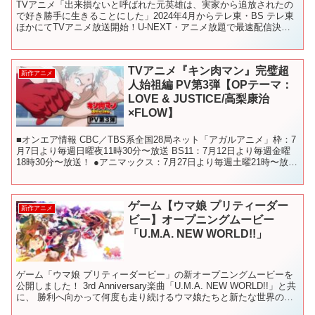
TVアニメ「出来損ないと呼ばれた元英雄は、実家から追放されたの
で好き勝手に生きることにした」2024年4月からテレ東・BS テレ東
ほかにてTVアニメ放送開始！U-NEXT・アニメ放題で最速配信決
定！ アレン役の蒼井翔太さんが歌う、オープニン...
TVアニメ『キン肉マン』完璧超
新作アニメ
人始祖編 PV第3弾【OPテーマ：
LOVE & JUSTICE/高梨康治
×FLOW】
■オンエア情報 CBC／TBS系全国28局ネット「アガルアニメ」枠：7
月7日より毎週日曜夜11時30分〜放送 BS11：7月12日より毎週金曜
18時30分〜放送！ ●アニマックス：7月27日より毎週土曜21時〜放
送！ ＊リピート放送7月28...
ゲーム【ウマ娘 プリティーダー
新作アニメ
ビー】オープニングムービー
「U.M.A. NEW WORLD!!」
ゲーム「ウマ娘 プリティーダービー」の新オープニングムービーを
公開しました！ 3rd Anniversary楽曲「U.M.A. NEW WORLD!!」と共
に、 勝利へ向かって何度も走り続けるウマ娘たちと新たな世界の幕
開けを感じさせる映像を...