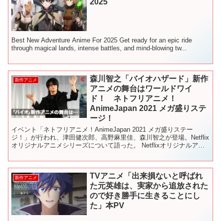
2025
Best New Adventure Anime For 2025 Get ready for an epic ride
through magical lands, intense battles, and mind-blowing tw...
森川智之「バイオハザード」新作
新作アニメ
アニメの舞台はワールドワイ
ド！ ネトフリアニメ！
AnimeJapan 2021 メガ盛りステ
ージ！
イベント「ネトフリアニメ！AnimeJapan 2021 メガ盛りステー
ジ！」が行われ、津田健次郎、高野麻里佳、森川智之が登場。Netflix
オリジナルアニメシリーズについて語った。 Netflixオリジナルアニ
メシリーズ「バイオハザード:...
TVアニメ「出来損ないと呼ばれ
新作アニメ
た元英雄は、実家から追放された
ので好き勝手に生きることにし
た」本PV