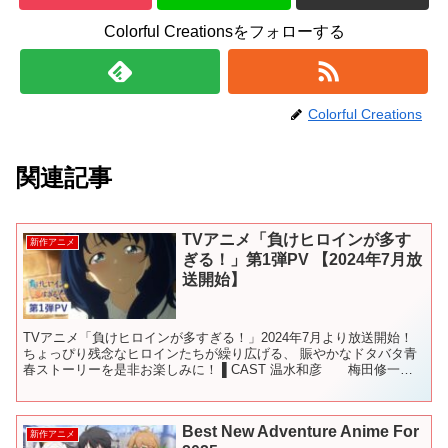
Colorful Creationsをフォローする
Colorful Creations
関連記事
TVアニメ「負けヒロインが多す
新作アニメ
ぎる！」第1弾PV 【2024年7月放
送開始】
TVアニメ「負けヒロインが多すぎる！」2024年7月より放送開始！
ちょっぴり残念なヒロインたちが繰り広げる、 賑やかなドタバタ青
春ストーリーを是非お楽しみに！ ▌CAST 温水和彦 梅田修一朗
八奈見杏菜 遠野ひかる 焼塩檸檬 若山詩...
Best New Adventure Anime For
新作アニメ