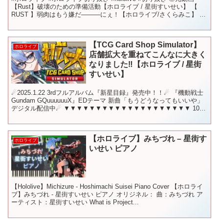
【Rust】破壊のための準備活動【ホロライブ / 星街すいせい】 【
RUST 】弱肉はもう嫌だ―――にぇ！【ホロライブ/さくらみこ】 ◎
出演者様 Suisei...
【TCG Card Shop Simulator】
ホロライブ
店舗拡大を重ねてこんなに大きく
なりました‼【ホロライブ / 星街
すいせい】
☄2025.1.22 3rdフルアルバム『新星目録』発売中！！☄ 『機動戦士
Gundam GQuuuuuuX』EDテーマ 新曲「もうどうなってもいいや」
デジタル配信中☄ ▼▼▼▼▼▼▼▼▼▼▼▼▼▼▼▼▼▼▼▼ 10月
2日 19時から！ こ...
【ホロライブ】みちづれ – 星街す
ホロライブ
いせい ピアノ
【Hololive】Michizure - Hoshimachi Suisei Piano Cover 【ホロライ
ブ】みちづれ - 星街すいせい ピアノ オリジネル： 曲：みちづれ ア
ーティスト：星街すいせい What is Project...