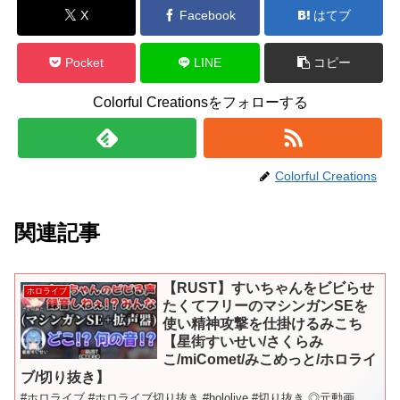
X
Facebook
はてブ
Pocket
LINE
コピー
Colorful Creationsをフォローする
Colorful Creations
関連記事
【RUST】すいちゃんをビビらせ
ホロライブ
たくてフリーのマシンガンSEを
使い精神攻撃を仕掛けるみこち
【星街すいせい/さくらみ
こ/miComet/みこめっと/ホロライ
ブ/切り抜き】
#ホロライブ #ホロライブ切り抜き​ #hololive #切り抜き ◎元動画