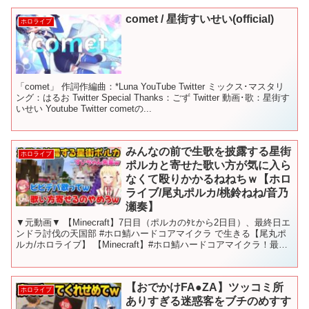
comet / 星街すいせい(official)
ホロライブ
「comet」 作詞作編曲：*Luna YouTube Twitter ミックス･マスタリ
ング：はるお Twitter Special Thanks：ごず Twitter 動画･歌：星街す
いせい Youtube Twitter cometの...
みんなの前で生歌を披露する星街
ホロライブ
ポルカと寄せた歌い方が気に入ら
なくて殴りかかるねねちｗ【ホロ
ライブ/尾丸ポルカ/桃鈴ねね/音乃
瀬奏】
▼元動画▼ 【Minecraft】7日目（ポルカのﾀﾋから2日目）、最終日エ
ンドラ討伐の天国部 #ホロ鯖ハードコアマイクラ で生きる【尾丸ポ
ルカ/ホロライブ】 【Minecraft】#ホロ鯖ハードコアマイクラ！最後
まで生き延びるぞ！！【音乃...
【おでかけFA●ZA】ツッコミ所
ホロライブ
ありすぎる迷惑客をブチのめすす