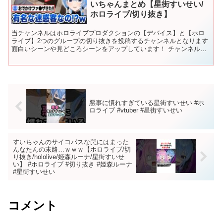
いちゃんまとめ【星街すいせい/
ホロライブ/切り抜き】
当チャンネルはホロライブプロダクションの【デバイス】と【ホロ
ライブ】2つのグループの切り抜きを投稿するチャンネルとなります
面白いシーンや見どころシーンをアップしています！ チャンネル登
録や高評価などで反応してくれると日々の励みになります。...
悪事に慣れすぎている星街すいせい #ホ
ロライブ #vtuber #星街すいせい
すいちゃんのサイコパスな罠にはまった
んなたんの末路…ｗｗｗ【ホロライブ/切
り抜き/hololive/姫森ルーナ/星街すいせ
い】 #ホロライブ #切り抜き #姫森ルーナ
#星街すいせい
コメント