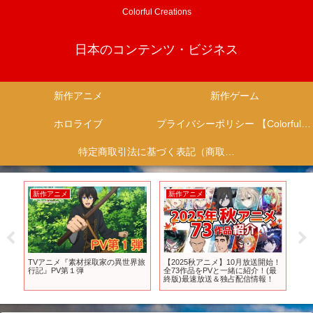
Colorful Creations
日本のコンテンツ・ビジネス
新作アニメ
新作ゲーム
ホロライブ
プライバシーポリシー 【Colorful Creation】
特定商取引法に基づく表記（商取引に関する開示）
新作アニメ
新作ゲーム
材採取家の異世界旅
【2025秋アニメ】10月放送開始！
【Switch】早くも激安に
弾
全73作品をPVと一緒に紹介！(最
まった準新作ソフト5選【
終版)最速放送＆独占配信情報！
り】