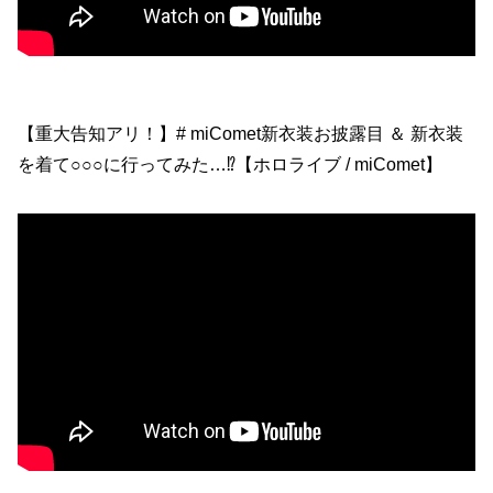
【重大告知アリ！】# miComet新衣装お披露目 ＆ 新衣装
を着て○○○に行ってみた…⁉【ホロライブ / miComet】