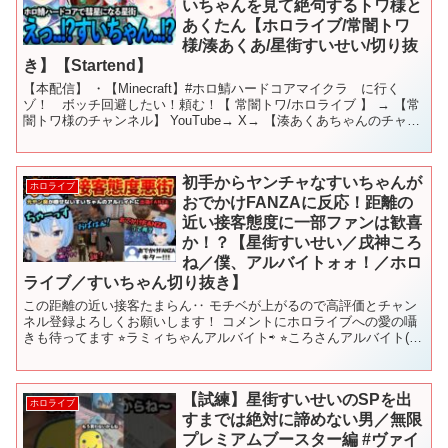
いちゃんを見て絶句するトワ様と
あくたん【ホロライブ/常闇トワ
様/湊あくあ/星街すいせい/切り抜
き】【Startend】
【本配信】 ・【Minecraft】#ホロ鯖ハードコアマイクラ に行く
ゾ！ ボッチ回避したい！頼む！【 常闇トワ/ホロライブ 】 → 【常
闇トワ様のチャンネル】 YouTube→ X→ 【湊あくあちゃんのチャン
ネル】 YouTube→ X→...
初手からヤンチャなすいちゃんが
ホロライブ
おでかけFANZAに反応！距離の
近い接客態度に一部ファンは歓喜
か！？【星街すいせい／戌神ころ
ね／僕、アルバイトォォ！／ホロ
ライブ／すいちゃん切り抜き】
この距離の近い接客たまらん‥ モチベが上がるので高評価とチャン
ネル登録よろしくお願いします！ コメントにホロライブへの愛の囁
きも待ってます ⭐︎ラミィちゃんアルバイト⇨ ⭐︎ころさんアルバイト(お
でかけ発祥)⇨ ⭐︎ノエたんアルバイト⇨ ▼...
【試練】星街すいせいのSPを出
ホロライブ
すまでは絶対に諦めない男／無限
プレミアムブースター編 #ヴァイ