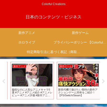
Colorful Creations
日本のコンテンツ・ビジネス
新作アニメ
新作ゲーム
ホロライブ
プライバシーポリシー 【Colorful Creation】
特定商取引法に基づく表記（商取引に関する開示）
新作アニメ
新作ゲーム
新
 2
脇役なのに人気なアニメキャラ5
新世代機で遊びたい期待の新作ア
『
選 #アニメ #アニメ紹介 #アニメレ
クションゲーム30本をご紹介！
新
ビュー #アニメ評価 #新作アニメ #
【PS/Switch/Steam】
スペ
推薦アニメ #オタク #フィギュア #
映
アニソン #short #shorts #社長