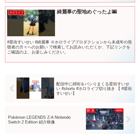
綺麗事の聖地めぐったよ🌆
ホロライブ
#星街すいせい #綺麗事 ※ホロライブプロダクションから未成年の視
聴者の方々へのお願い で検索してお読みいただくか、下記リンクを
ご確認の上、お楽しみください。
配信中に姉街をパシりまくる星街すいせ
い #shorts #ホロライブ切り抜き 【 #星街
すいせい】
Pokémon LEGENDS Z-A Nintendo
Switch 2 Edition 紹介映像