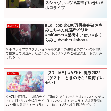
スシュヴァルツ #星街すいせい #
ホロライブ
#Lollipop ㊗️100万再生突破🎉🔁
ホロライブ
みこちゃん厳選🌸☄️💥🍭
#miComet #星街すいせい #さく
らみこ #vtuber #shorts
※ホロライブプロダクションから未成年の視聴者の方々へのお願い
で検索してお読みいただくか、下記リンクをご確認の上、お楽しみ
ください。
【3D LIVE】#AZKi生誕祭2022
ホロライブ
【ゲスト：ときのそら / 星街すい
せい】
🎈AZKi 4回目の生誕3Dライブ開催🎈 そらちゃんとすいちゃんをゲス
トにお呼びして全編生ライブしちゃいます！ ホロライブ移籍後初の
○○や重大発表も！ぜひ見に来てね！ ▼AZKi誕生日記念グッズ ～ 7
月3日（日）22時カートオープン ～ ...