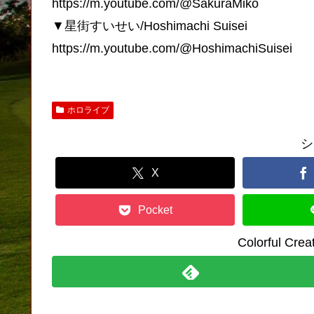
https://m.youtube.com/@SakuraMiko
▼星街すいせい/Hoshimachi Suisei
https://m.youtube.com/@HoshimachiSuisei
ホロライブ
シ
X
Pocket
Colorful C