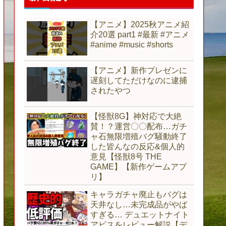
【アニメ】2025秋アニメ紹
介20選 part1 #最新 #アニメ
#anime #music #shorts
【アニメ】新作プレゼンに
遅刻してただけなのに逮捕
されたやつ
【怪獣8G】神対応で大絶
賛！？運営〇〇配布…ガチ
ャ石無限増殖バグ騒動終了
した皆んなの反応&個人的
意見【怪獣8号 THE
GAME】【新作ゲームアプ
リ】
キャラガチャ廃止もバグは
天井なし…未完成品がやば
すぎる… デュエットナイト
アビスをレビュー解説【デ