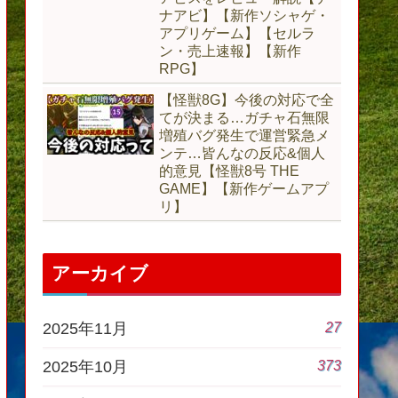
ナアビ】【新作ソシャゲ・
アプリゲーム】【セルラ
ン・売上速報】【新作
RPG】
【怪獣8G】今後の対応で全
てが決まる…ガチャ石無限
増殖バグ発生で運営緊急メ
ンテ…皆んなの反応&個人
的意見【怪獣8号 THE
GAME】【新作ゲームアプ
リ】
アーカイブ
27
2025年11月
373
2025年10月