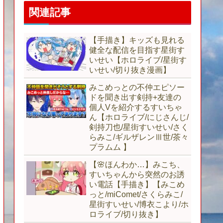
関連記事
【手描き】キッズも見れる
健全な配信を目指す星街す
いせい【ホロライブ/星街す
いせい/切り抜き漫画】
みこめっとの不仲エピソー
ドを聞き出す剣持+友達の
個人Vを紹介するすいちゃ
ん【ホロライブ/にじさんじ/
剣持刀也/星街すいせい/さく
らみこ/ギルザレンⅢ世/茶々
プラムム 】
【🌸ほんわか…】みこち、
すいちゃんから突然のお誘
い電話【手描き】【みこめ
っと/miComet/さくらみこ/
星街すいせい/博衣こより/ホ
ロライブ/切り抜き】