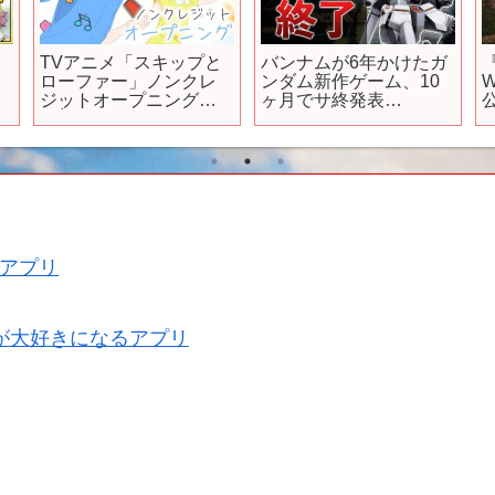
話
TVアニメ「スキップと
バンナムが6年かけたガ
ローファー」ノンクレ
ンダム新作ゲーム、10
W
ジットオープニング映
ヶ月でサ終発表
像│須田景凪「メロウ」
【GUNDAM
G
EVOLUTION】
アプリ
が大好きになるアプリ