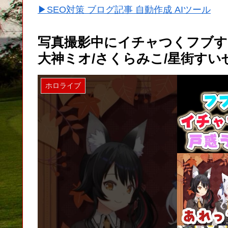
▶SEO対策 ブログ記事 自動作成 AIツール
写真撮影中にイチャつくフブす
大神ミオ/さくらみこ/星街すい
ホロライブ