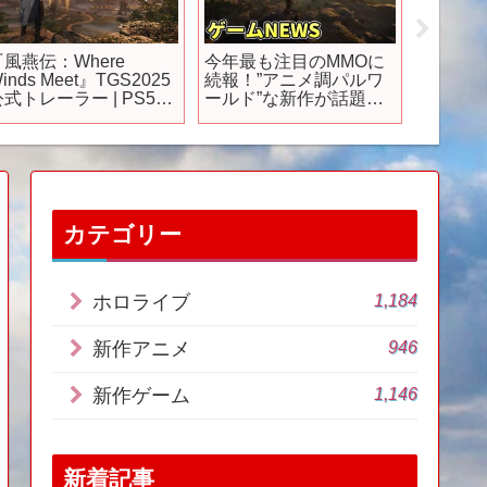
『風燕伝：Where
今年最も注目のMMOに
モモの
inds Meet』TGS2025
続報！”アニメ調パルワ
て、い
公式トレーラー | PS5®
ールド”な新作が話題
ぶっ… 
ames
に、対戦ゲームのテス
』第15話
ト情報も
石川界人 
メ #ani
カテゴリー
1,184
ホロライブ
946
新作アニメ
1,146
新作ゲーム
新着記事