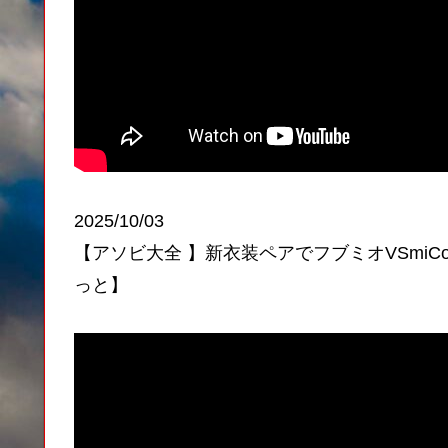
2025/10/03
【アソビ大全 】新衣装ペアでフブミオVSmiCo
っと】