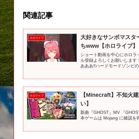
関連記事
大好きなサンボマスタ
ホロライブ
ちwww【ホロライブ】
ショート動画を中心にホロラ
ル登録よろしくお願いします！
あああ‼ハードモードゾンビの
【Minecraft】不
ホロライブ
い】
新曲『GHOST』MV 『GHOST』の購入はこ
本ゲームは Mojang に確認を得た上、