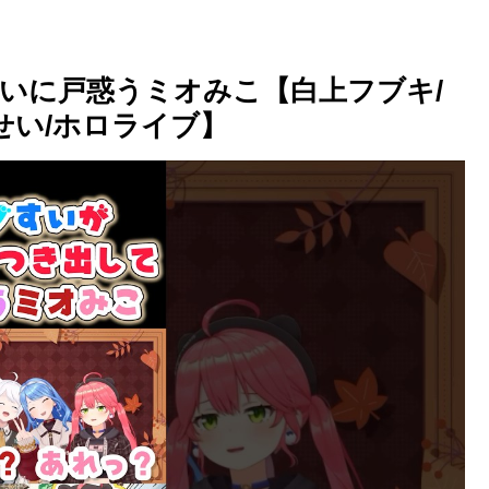
いに戸惑うミオみこ【白上フブキ/
せい/ホロライブ】