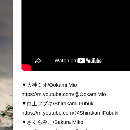
▼大神ミオ/Ookami Mio
https://m.youtube.com/@OokamiMio
▼白上フブキ/Shirakami Fubuki
https://m.youtube.com/@ShirakamiFubuki
▼さくらみこ/Sakura Miko