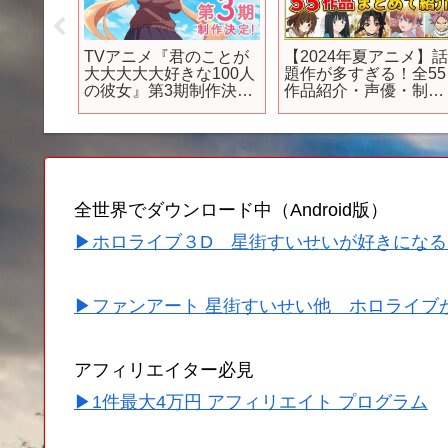
ト】5月
TVアニメ『君のことが
【2024年夏アニメ】
S5のゲー
大大大大大好きな100人
題作が多すぎる！全55
介＋α！
の彼女』第3期制作決定
作品紹介・声優・制作
めゲーム】
PV ｜ 2026放送開始!!!
会社【7月スタート】
全世界でダウンロード中（Android版）
▶ホロライブ３D 星街すいせいが好きになる
▶ファンアート 星街すいせい他 ホロライブ
アフィリエイター必見
▶1件最大4万円 アフィリエイト プログラム